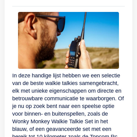
op je belkosten met
mogelijkheid om
tot wel 3 km waarbij
Wonky Monkey
een koptelefoon aan
je de ander goed
Walkie!
te sluiten. Mocht het
verstaat. Door de 10
donkerder worden
verschillende
dan zit er een
oproeptonen zal er
lampje op de Walkie
voor iedereen een
Talkie om bij te
leuke oproeptoon
schijnen. Ontdek het
tussen zitten. Er is
gemak en bespaar
ook een
op je belkosten met
mogelijkheid om
In deze handige lijst hebben we een selectie
Wonky Monkey
een koptelefoon aan
van de beste walkie talkies samengebracht,
Walkie!
te sluiten. Mocht het
elk met unieke eigenschappen om directe en
donkerder worden
betrouwbare communicatie te waarborgen. Of
dan zit er een
je nu op zoek bent naar een speelse optie
lampje op de Walkie
voor binnen- en buitenspellen, zoals de
Talkie om bij te
Wonky Monkey Walkie Talkie Set in het
schijnen. Ontdek het
blauw, of een geavanceerde set met een
gemak en bespaar
bereik tot 10 kilometer zoals de Topcom Rc-