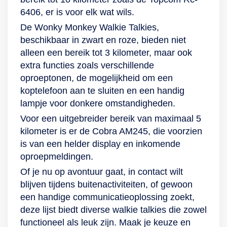
op je belkosten met
6406, er is voor elk wat wils.
Wonky Monkey
De Wonky Monkey Walkie Talkies,
Walkie!
beschikbaar in zwart en roze, bieden niet
alleen een bereik tot 3 kilometer, maar ook
extra functies zoals verschillende
oproeptonen, de mogelijkheid om een
koptelefoon aan te sluiten en een handig
lampje voor donkere omstandigheden.
Voor een uitgebreider bereik van maximaal 5
kilometer is er de Cobra AM245, die voorzien
is van een helder display en inkomende
oproepmeldingen.
Of je nu op avontuur gaat, in contact wilt
blijven tijdens buitenactiviteiten, of gewoon
een handige communicatieoplossing zoekt,
deze lijst biedt diverse walkie talkies die zowel
functioneel als leuk zijn. Maak je keuze en