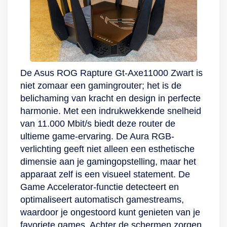
instellingen. Dankzij
compatibiliteit met
Alexa bedien je de
instelling ook met
spraakopdrachten.
De Asus ROG Rapture Gt-Axe11000 Zwart is
Zo houd jij
niet zomaar een gamingrouter; het is de
eenvoudig altijd en
belichaming van kracht en design in perfecte
overal de controle.
harmonie. Met een indrukwekkende snelheid
Daarnaast zorgt TP
van 11.000 Mbit/s biedt deze router de
Link HomeShield
ultieme game-ervaring. De Aura RGB-
voor geavanceerde
verlichting geeft niet alleen een esthetische
beveiliging van je
dimensie aan je gamingopstelling, maar het
netwerk,
apparaat zelf is een visueel statement. De
wachtwoorden en
Game Accelerator-functie detecteert en
smartapparaten.
optimaliseert automatisch gamestreams,
Stel eenvoudig
waardoor je ongestoord kunt genieten van je
uitgebreid ouderlijk
favoriete games. Achter de schermen zorgen
toezicht in, krijg