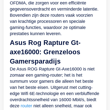
OFDMA, die zorgen voor een efficiënte
uitgebreide
gamingbehoeften.
worden gericht.
gegevensoverdracht en verminderde latentie.
databeveiliging
Mesh-netwerk,
Extra dekking
Bovendien zijn deze routers vaak voorzien
zorgt, jouw netwerk
AiProtection Pro en
nodig? Gebruik de
van krachtige processoren en speciale
beschermt tegen
Asus Router-app
router dan in
gaming-functies, waardoor ze optimale
online bedreigingen
Een van de
combinatie met
prestaties kunnen leveren.
en ouderlijk toezicht
handigste functies
OneMesh-
biedt. Kortom, de
van de Asus Rt-
extenders. Snel en
Asus Rog Rapture Gt-
Asus ROG Rapture
Ax82U is de
betrouwbaar Wees
axe16000: Grenzeloos
Gt-Axe11000 is een
mogelijkheid om
verzekerd van
krachtige router die
een mesh-netwerk
snelle, betrouwbare
Gamersparadijs
jou als gamer
te vormen. Dit
wifi met de tri-band
De Asus ROG Rapture Gt-Axe16000 is niet
snelheid, kracht en
betekent dat je
Archer Axe75. De
zomaar een gaming-router; het is het
veiligheid biedt.
meerdere routers
router maakt gebruik
summum voor gamers die alleen het beste
gebruikt om een
van de stabiele wifi
van het beste eisen. Uitgerust met cutting-
groot gebied te
6E-standaard voor
edge Wifi 6E-technologie en een verbluffende
bestrijken en een
hogere snelheden,
overdrachtssnelheid van 16000 Mbit/s, biedt
naadloze verbinding
minder lag en een
deze
router
niet alleen snelheid, maar ook
te creëren, waarbij
hogere capaciteit.