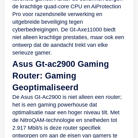
de krachtige quad-core CPU en AiProtection
meldingen bij
Pro voor razendsnelle verwerking en
problemen en nog
uitgebreide beveiliging tegen
veel meer. Dit krijg
cyberbedreigingen. De Gt-Axe11000 biedt
je erbij: 1x
niet alleen krachtige prestaties, maar ook een
voedingskabel, 1x
ontwerp dat de aandacht trekt van elke
ethernetkabel , 1x
serieuze gamer.
handleiding
Asus Gt-ac2900 Gaming
Router: Gaming
Geoptimaliseerd
De Asus Gt-Ac2900 is niet alleen een router;
het is een gaming powerhouse dat
optimalisatie naar een hoger niveau tilt. Met
de NitroQAM-technologie en snelheden tot
2.917 Mbit/s is deze router specifiek
ontworpen om aan de eisen van gamers te