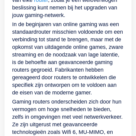
van elke
router
, zodat je een weloverwogen
detecteert en
een USB 3.2-poort
Tether app;
bekabelde
combinatie is jouw
beslissing kunt nemen bij het upgraden van
optimaliseert. Hij
voor het aansluiten
beschikbaar voor
verbinding. Een
data veilig
jouw gaming-netwerk.
beschikt ook over
van externe
Android en iOS. Via
USB 3.0-poort
beschermd en
In de beginjaren van online gaming was een
een krachtige quad-
apparaten. Door de
deze app beheer je
maakt het daarnaast
geniet jij van
standaardrouter misschien voldoende om een
core CPU met
dual-
gemakkelijk de
makkelijk om media
efficiënte en
verbinding tot stand te brengen, maar met de
koelsysteem, voor
bandtechnologie
netwerkinstellingen.
te delen en een
betrouwbare wifi op
opkomst van uitdagende online games, zware
razendsnelle
sluit je meerdere
Dit krijg je erbij: 1x
privécloud in te
elk moment van de
streaming en de noodzaak van lage latentie,
verwerkingssnelheden
apparaten tegelijk
Wifi-router Archer
stellen. Over
dag.
is de behoefte aan geavanceerde gaming
en de mogelijkheid
aan zonder in te
Ax11000, 1x
prestaties hoef jij je
routers gegroeid. Fabrikanten hebben
om meerdere
leveren op
Voedingsdapter, 1x
ook geen zorgen te
gereageerd door routers te ontwikkelen die
apparaten en
prestaties.
ethernetkabel
maken.
specifiek zijn ontworpen om te voldoen aan
netwerkverkeer met
Daarnaast biedt de
(Rj45), 1x Beknopte
Beamforming en 6
de eisen van de moderne gamer.
gemak te
router een snelheid
handleiding
krachtige externe
Gaming routers onderscheiden zich door hun
verwerken.
tot 5.400 Mbit/s, wat
antennes zorgen
vermogen om hoge snelheden te bieden,
Daarnaast wordt het
zorgt voor een
voor een groot
zelfs in omgevingen met veel netwerkverkeer.
apparaat geleverd
betrouwbare
bereik en sterke
Ze zijn uitgerust met geavanceerde
met AiProtection
verbinding voor al
wifisignalen die op
technologieën zoals Wifi 6, MU-MIMO, en
Pro, wat voor
jouw
jouw apparaten