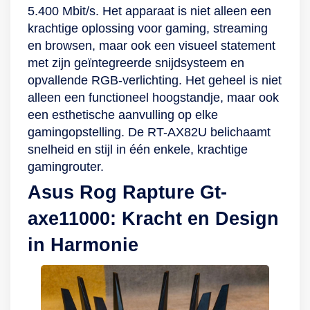
5.400 Mbit/s. Het apparaat is niet alleen een
netwerk
op prestaties. Game,
krachtige oplossing voor gaming, streaming
eenvoudiger dan
stream, download
en browsen, maar ook een visueel statement
ooit. Hiermee stel je
en luister er dus op
met zijn geïntegreerde snijdsysteem en
de router in,
los. Veiligheid en
opvallende RGB-verlichting. Het geheel is niet
controleer je de
gebruiksgemak De
alleen een functioneel hoogstandje, maar ook
netwerkstatus en
Archer Axe75 is
een esthetische aanvulling op elke
beheer je jouw
eenvoudig zelf te
gamingopstelling. De RT-AX82U belichaamt
apparaten vanaf je
installeren binnen
snelheid en stijl in één enkele, krachtige
smartphone of
een paar minuten
gamingrouter.
tablet.
met de TP-Link
Tether-app. Dankzij
Asus Rog Rapture Gt-
de stapsgewijze
axe11000: Kracht en Design
instructies ben je
zonder gedoe snel
in Harmonie
klaar. De Tether-app
blijft na de installatie
ook handig voor het
beheren van de wifi-