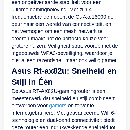
een ongeëvenaarde stabiliteit voor een
de router zichzelf
Dankzij snelheden
ultieme gamingbeleving. Met zijn 4
automatisch
tot wel 5400 Mbit/s
frequentiebanden opent de Gt-Axe16000 de
aanpast aan de
stream je naadloos
deur naar een wereld van connectiviteit, en
optimale
de mooiste films,
het vermogen om een mesh-netwerk te
instellingen. Door
worden downloads
creëren maakt het de perfecte keuze voor
middel van
razendsnel verwerkt
grotere huizen. Veiligheid staat voorop met de
AiProtection Pro
en blijven zelfs
ingebouwde WPA3-beveiliging, waardoor je
beschikt de router
zware games lag-
niet alleen razendsnel, maar ook veilig gamet.
over krachtige
vrij. Heb je veel
Asus Rt-ax82u: Snelheid en
beveiligingsfuncties,
smartapparaten in
waaronder ouderlijk
huis? Geen
Stijl in Één
toezicht,
probleem. Dankzij
De Asus RT-AX82U-gamingrouter is een
netwerkbeveiliging
Ofdma- en MU-
meesterwerk dat snelheid en stijl combineert,
tegen aanvallen en
MIMO-technologie
ontworpen voor
gamers
en fervente
privacybescherming.
verbind je
internetgebruikers. Met geavanceerde Wifi 6-
Tot slot maakt de
probleemloos
technologie en dual-band connectiviteit biedt
Asus Router-apphet
meerdere apparaten
deze router een indrukwekkende snelheid tot
beheer van je
zonder in te leveren