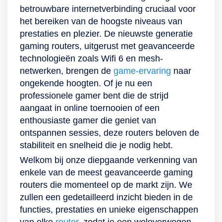
ROG Rapture
op al jouw
presterend netwerk
router. Krachtige
aansluiten en
betrouwbare internetverbinding cruciaal voor
geschikt om een
apparaten met de
en via de Ofdma
wifidekking in jouw
bedienen van de
het bereiken van de hoogste niveaus van
mesh-netwerk te
Asus Rt-Ax82U.
wordt de
hele huis Zorg voor
router een fluitje
prestaties en plezier. De nieuwste generatie
creëren voor
Verbind heel
gemiddelde
wifidekking in jouw
van een cent.
gaming routers, uitgerust met geavanceerde
efficiënte
eenvoudig jouw pc,
doorvoercapaciteit
hele huis met de
Daarnaast is de Rt-
technologieën zoals Wifi 6 en mesh-
bandbreedte in jouw
telefoon of tablet. Of
verhoogd en de lag
TP-Link Archer
Ax59U ingebouwd
netwerken, brengen de
game-ervaring
naar
hele huis.
jij nu wilt gamen,
verminderd. Geniet
Axe75. Het
met AiProtection
ongekende hoogten. Of je nu een
Beveiliging, toezicht
streamen of
van veilig gamen
compacte, zwarte
Pro, wat jouw
professionele gamer bent die de strijd
en meer Een van de
browsen, dankzij de
door het
apparaat heeft een
netwerk beschermt
aangaat in online toernooien of een
opvallende
krachtige wifi 6-
ingebouwde
strak ontwerp dat
tegen
enthousiaste gamer die geniet van
kenmerken van de
connectiviteit doe je
beveiligingssysteem
makkelijk wegvalt in
cyberaanvallen.
ontspannen sessies, deze routers beloven de
ROG Rapture Gt-
het allemaal
TP-Link HomeCare,
jouw interieur. De
Ook biedt dit als
stabiliteit en snelheid die je nodig hebt.
Axe11000
moeiteloos. De
waarmee je jouw
router legt
ouders de
Welkom bij onze diepgaande verkenning van
gamingrouter is de
router biedt een
accounts en
moeiteloos
mogelijkheid om
enkele van de meest geavanceerde gaming
Game Accelerator-
breed scala aan
documenten
draadloos
het internet gebruik
routers die momenteel op de markt zijn. We
functie, die
connectiviteitsopties,
beschermt. De
verbinding, maar
van jouw kinderen
zullen een gedetailleerd inzicht bieden in de
netwerkverkeer voor
waaronder 4 gigabit-
Ax11000 stel je
heeft ook 5 poorten
te controleren en in
functies, prestaties en unieke eigenschappen
gamen automatisch
ethernetpoorten en
eenvoudig in via de
(Lan/Wan) voor
te stellen. Met deze