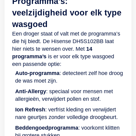
Programma’s:
stil in gebruik. Je zet
kleding beschadigd
veelzijdigheid voor elk type
de droger dus gerust
raakt in de droger.
’s nachts aan, vooral
Daarom heeft dit
wasgoed
als je het
apparaat een
Een droger staat of valt met de programma’s
nachtprogramma
speciale
die hij biedt. De Hisense DH5S102BB laat
kiest. Het
AquaWave-trommel.
hier niets te wensen over. Met
14
geluidsniveau is
Deze is uitgerust
programma’s
is er voor elk type wasgoed
maximaal 64
met speciaal
een passende optie:
decibel, dus jij en je
ontworpen peddels,
Auto-programma
: detecteert zelf hoe droog
gezin slapen rustig
die ervoor zorgen
de was moet zijn.
door. Voor extra
dat het wasgoed
gemoedsrust krijg je
zachte, golvende
Anti-Allergy
: speciaal voor mensen met
daarnaast 10 jaar
bewegingen maakt.
allergieën, verwijdert pollen en stof.
garantie op de
Hierdoor worden de
Ion Refresh
: verfrist kleding en verwijdert
motoronderdelen.
stoffen voorzichtig
nare geurtjes zonder volledige droogbeurt.
Ga voor milieu Ook
behandeld en toch
de droogtrommel
efficiënt gedroogd.
Beddengoedprogramma
: voorkomt klitten
van deze Beko
Ook de deur van
bij grotere stukken.