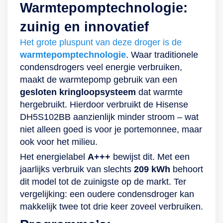
Warmtepomptechnologie:
wat energie en
kleding de
vervolgens
zonder vervelende
een extra schoon
onnodig husselen
oorspronkelijke
automatisch op aan,
geurtjes. Ga voor
resultaat gebruik je
zuinig en innovatief
van het textiel
kleur behoudt.
wat energie en
gemoedsrust Body:
Hygiene+ dat het
Het grote pluspunt van deze droger is de
bespaart.
onnodig husselen
Niet alleen de
overgrote deel van
warmtepomptechnologie
. Waar traditionele
van het textiel
warmtepomptechnologie
de bacteriën doodt.
condensdrogers veel energie verbruiken,
bespaart.
draagt bij aan de
Komt er haast bij
maakt de warmtepomp gebruik van een
zuinigheid van dit
kijken? Dan biedt
gesloten kringloopsysteem
dat warmte
apparaat. Ook de
Xpress Super Short
hergebruikt. Hierdoor verbruikt de Hisense
innovatieve
14 min uitkomst. En
DH5S102BB aanzienlijk minder stroom – wat
ProSmart-
heeft je kleding
niet alleen goed is voor je portemonnee, maar
invertermotor helpt
alleen een
ook voor het milieu.
een handje. Dankzij
opfrisbeurt nodig in
het koolborstelloze
plaats van een
Het energielabel
A+++
bewijst dit. Met een
design gaat de
uitgebreide was- en
jaarlijks verbruik van slechts
209 kWh
behoort
motor veel langer
droogcyclus? Dan
dit model tot de zuinigste op de markt. Ter
mee, verbruikt hij
kies je Verluchten.
vergelijking: een oudere condensdroger kan
minder energie en is
Slim design Je wilt
makkelijk twee tot drie keer zoveel verbruiken.
hij bovendien zeer
natuurlijk niet dat je