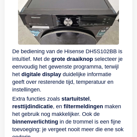
gaat echter nog een
droogprogramma
stapje verder, want
start.
deze droogtrommel
is voor een deel
vervaardigd uit
gerecyclede plastic
De bediening van de Hisense DH5S102BB is
flessen. Zo dragen
intuïtief. Met de
grote draaiknop
selecteer je
Beko en jijzelf een
eenvoudig het gewenste programma, terwijl
extra steentje bij
het
digitale display
duidelijke informatie
aan het milieu. Dat
geeft over resterende tijd, temperatuur en
is RecycledDry.
instellingen.
Extra functies zoals
startuitstel
,
resttijdindicatie
, en
filtermeldingen
maken
het gebruik nog makkelijker. Ook de
binnenverlichting
in de trommel is een fijne
toevoeging: je vergeet nooit meer die ene sok
onderin.