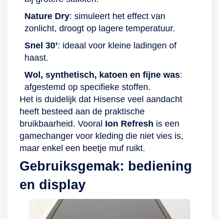
verdient aandacht.
gebogen glas helpt
Nature Dry
: simuleert het effect van
Dankzij het unieke
hierbij. Het apparaat
zonlicht, droogt op lagere temperatuur.
AquaWave-design
produceert tijdens
Snel 30’
: ideaal voor kleine ladingen of
wordt jouw kleding
een cyclus een
haast.
voorzichtig
geluidsniveau van
behandeld. De
maximaal 66
Wol, synthetisch, katoen en fijne was
:
speciaal ontworpen
decibel. Verder is
afgestemd op specifieke stoffen.
peddels zorgen in
deze droger in
Het is duidelijk dat Hisense veel aandacht
combinatie met de
klassiek witte kleur
heeft besteed aan de praktische
deur van gebogen
eenvoudig in te
bruikbaarheid. Vooral
Ion Refresh
is een
glas voor
stellen met de
gamechanger voor kleding die niet vies is,
zorgvuldige,
druktoetsen, de
maar enkel een beetje muf ruikt.
golvende
grote draaiknop en
Gebruiksgemak: bediening
bewegingen, zodat
het digitale display.
het wasgoed wordt
Bovendien bepaal jij
en display
beschermd maar
met de
toch droog uit de
startuitstelfunctie
trommel komt. Beko
zelf wanneer het