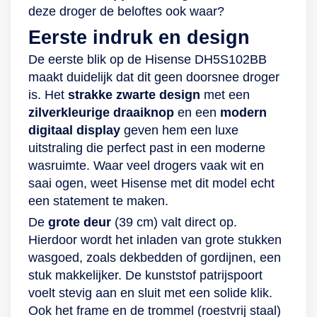
innovatieve
wasdroger heeft
innovatieve
EcoGentle worden
ervoor dat je
deze droger de beloftes ook waar?
EcoGentle™
namelijk een
EcoGentle-
de kleuren van jouw
strijkstapel een stuk
Eerste indruk en design
droogtechnologie
handige
droogtechnologie
vrolijke zomeroutfit
kleiner wordt, zodat
De eerste blik op de Hisense DH5S102BB
zorgt ervoor dat
antikreukfunctie.
zorgt ervoor dat
beter behouden. Ga
je ook na het
maakt duidelijk dat dit geen doorsnee droger
kleding de
Dankzij de
kleding de
voor keuze Deze
droogproces minder
is. Het
strakke zwarte design
met een
oorspronkelijke
vochtsensor wordt
oorspronkelijke
droger is uitgerust
werk hebt.
zilverkleurige draaiknop
en een
modern
kleur behoudt. De
gedurende het hele
kleur behoudt. Met
met een breed scala
Bovendien houdt
digitaal display
geven hem een luxe
Beko Dh8733Ga01
droogproces de
de startuitstelfunctie
aan programma’s.
deze droger dankzij
uitstraling die perfect past in een moderne
heeft een
vochtigheid van het
bepaal jij wanneer
Zo zit er altijd iets
een speciale
wasruimte. Waar veel drogers vaak wit en
ProSmart™-
wasgoed
het drogen begint en
geschikts bij voor de
vochtsensor
saai ogen, weet Hisense met dit model echt
invertermotor.
gecontroleerd. De
wanneer je dus de
lading wasgoed van
nauwkeurig bij hoe
een statement te maken.
Dankzij het
machine past het
schone was er weer
die dag. Zo zijn er
nat de was nog is.
borstelloze
programma hier
uithaalt. Zo voorkom
programma’s die
Daarom heeft dit
De
grote deur
(39 cm) valt direct op.
motorontwerp is jou
vervolgens
je dat de was lang
zich speciaal richten
apparaat
Hierdoor wordt het inladen van grote stukken
wasdroger stiller,
automatisch op aan,
na het
op het drogen van
energielabel B. De
wasgoed, zoals dekbedden of gordijnen, een
energiezuinig en
wat energie
droogprogramma in
overhemden, jeans
keuze is reuze Met
stuk makkelijker. De kunststof patrijspoort
duurzamer. Zo haal
bespaart en onnodig
de droger blijft
en zelfs jassen. Ook
keuze uit 15
voelt stevig aan en sluit met een solide klik.
je alles uit je
husselen van het
liggen. Houd je niet
wollen truien droog
droogprogramma’s
Ook het frame en de trommel (roestvrij staal)