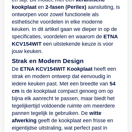
van de plaat afhaalt.
kookplaat
en
2-fasen (Perilex)
aansluiting, is
Tot slot staat de
ontworpen voor zowel functionele als
Princess-kookplaat
esthetische voordelen in elke moderne
stabiel dankzij de
keuken. In dit artikel gaan we dieper in op de
antislivoetjes en is
specificaties, voordelen en waarom de
ETNA
hij gemaakt van
KCV154WIT
een uitstekende keuze is voor
milieuvriendelijk
jouw keuken.
veiligheidsglas. Dit
Strak en Modern Design
zit in de verpakking:
Kookplaat en een
De
ETNA KCV154WIT Kookplaat
heeft een
gebruikershandleiding
strak en modern ontwerp dat eenvoudig in
iedere keuken past. Met een breedte van
54
cm
is de kookplaat compact genoeg om op
bijna elk aanrecht te passen, maar biedt het
tegelijkertijd voldoende ruimte om meerdere
pannen tegelijk te gebruiken. De
witte
afwerking
geeft de kookplaat een frisse en
eigentijdse uitstraling, wat perfect past in