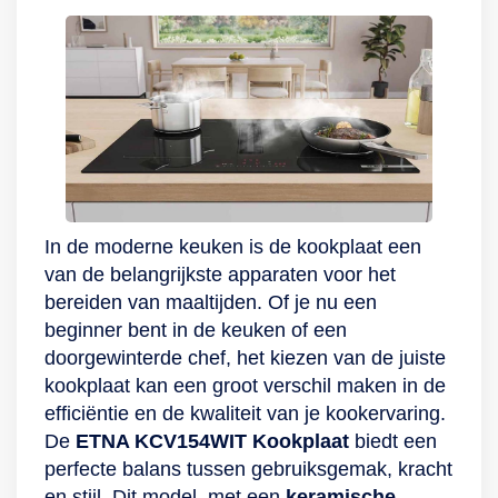
afstand instellen.
gebeurt, zelfs als je
touchbediening en
niet thuis bent. Je
draaiknop, waarmee
kan controleren of je
je de temperatuur
een kookplaat hebt
instelt tussen de 60
laten aanstaan,
en 240 °C. Dankzij
realtime meldingen
het hoge wattage
krijgen over de
van 1800 watt warmt
status van je eten en
de kookplaat snel
je kan een timer op
op en begin je snel
In de moderne keuken is de kookplaat een
afstand instellen.
met koken. Verder is
van de belangrijkste apparaten voor het
de 303010 uitgerust
bereiden van maaltijden. Of je nu een
met een timer die je
beginner bent in de keuken of een
tot maximaal 180
doorgewinterde chef, het kiezen van de juiste
minuten kunt
kookplaat kan een groot verschil maken in de
instellen, en
efficiëntie en de kwaliteit van je kookervaring.
schakelt hij zichzelf
De
ETNA KCV154WIT Kookplaat
biedt een
automatisch uit
perfecte balans tussen gebruiksgemak, kracht
wanneer je de pan
en stijl. Dit model, met een
keramische