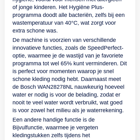
wasmachine wifi. Je
effectiever worden
of jonge kinderen. Het Hygiëne Plus-
verbindt hem dus
verwijderd. Dit werkt
programma doodt alle bacteriën, zelfs bij een
moeiteloos met de
zowel in warm als in
wastemperatuur van 40°C, wat zorgt voor
SmartThings-app,
koud water (15 °C).
extra schone was.
die jouw
Goed voor het
De machine is voorzien van verschillende
wasinstellingen
milieu en de
innovatieve functies, zoals de SpeedPerfect-
onthoudt,
portemonnee. Voor
optie, waarmee je de wastijd van je favoriete
programma’s
hardnekkige
programma tot wel 65% kunt verminderen. Dit
personaliseert en
vlekken gebruik je
is perfect voor momenten waarop je snel
statusupdates geeft
BubbleSoak, een
schone kleding nodig hebt. Daarnaast meet
tijdens een cyclus.
extra fase tijdens het
de Bosch WAN28278NL nauwkeurig hoeveel
Ook stelt de app
wasprogramma
water er nodig is voor de belading, zodat er
wasprogramma’s en
waarin kleding
nooit te veel water wordt verbruikt, wat goed
planningen voor en
grondig wordt
is voor zowel het milieu als je waterrekening.
krijg je
geweekt in actieve
Een andere handige functie is de
onderhoudstips,
bubbels. Altijd zicht
Bijvulfunctie, waarmee je vergeten
zodat de machine
op je
kledingstukken zelfs tijdens het
langer meegaat. Dat
energieverbruik