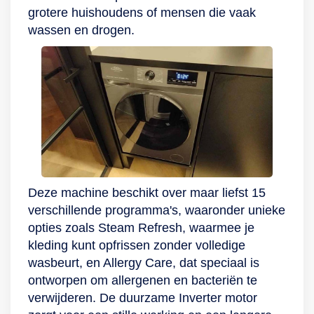
grotere huishoudens of mensen die vaak
om inzicht te krijgen
wassen en drogen.
in je energieverbruik
dankzij AI Energy
Mode. In combinatie
met de toepassing
van EcoBubble-
technologie, het
gebruik van koud
water en een
verlenging van het
programma bespaar
Deze machine beschikt over maar liefst 15
je zo tot wel 70%
verschillende programma's, waaronder unieke
per wasbeurt. Tel uit
opties zoals Steam Refresh, waarmee je
je winst.
kleding kunt opfrissen zonder volledige
wasbeurt, en Allergy Care, dat speciaal is
ontworpen om allergenen en bacteriën te
verwijderen. De duurzame Inverter motor