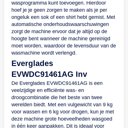
wasprogramma kunt toevoegen. Hierdoor
is het wassen van
Energiebesparing
hoef je je geen zorgen te maken als je per
de toekomst.
staat bij deze
ongeluk een sok of een shirt hebt gemist. Met
wasmachine van
automatische onderhoudswaarschuwingen
Samsung op één.
zorgt de machine ervoor dat je altijd op de
Het is dan ook niet
hoogte bent wanneer de machine gereinigd
zo vreemd dat het
moet worden, waardoor de levensduur van de
apparaat
wasmachine wordt verlengd.
energielabel A heeft
Everglades
gekregen. Sterker
nog, als je het Eco-
EVWDC91461AG Inv
programma gebruikt,
De Everglades EVWDC91461AG is een
zijn de prestaties
veelzijdige en efficiënte was- en
nog eens 10%
droogcombinatie die het beste van twee
zuiniger! Daarnaast
werelden biedt. Met een vulgewicht van 9 kg
koppel je de
voor wassen en 6 kg voor drogen, kun je met
wasmachine via wifi
deze machine grote hoeveelheden wasgoed
met de
in één keer aanpakken. Dit is ideaal voor
SmartThings-app