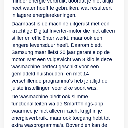
minder energie verbruikt doordat je niet altijd
energie, maar is ook
wastrommel schoon
heet water hoeft te gebruiken, wat resulteert
beter voor de stof en
en fris, zonder
in lagere energierekeningen.
het kleurbehoud
schoonmaakmiddel.
Daarnaast is de machine uitgerust met een
ervan. Zelfs
Zijn deze 14
krachtige Digital Inverter-motor die niet alleen
hardnekkige
programma’s niet
stiller en efficiënter werkt, maar ook een
vlekken vergen niet
genoeg? Dan
langere levensduur heeft. Daarom biedt
te veel van deze
download je er
Samsung maar liefst 20 jaar garantie op de
bubbels. Met Bubble
gewoon meer. De
motor. Met een vulgewicht van 8 kilo is deze
Soak verwijdert de
SmartThings-app
wasmachine perfect geschikt voor een
machine vervelende
biedt nog eens 10
gemiddeld huishouden, en met 14
vlekken (zoals
wasprogramma’s!
verschillende programma’s heb je altijd de
bloed, wijn of gras)
De kracht van
juiste instellingen voor elke soort was.
door de kleding
bubbels Dankzij de
De wasmachine biedt ook slimme
grondig te weken in
EcoBubble-
functionaliteiten via de SmartThings-app,
actieve bubbels.
technologie heeft
waarmee je niet alleen inzicht krijgt in je
Geruisloos en
deze wasmachine
energieverbruik, maar ook toegang hebt tot
toekomstbestendig
geen warm water
extra wasprogramma's. Bovendien kan de
Wassen doe je met
nodig om jouw