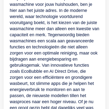
en allergenen
de wasmachine
de Bijvulfunctie de
Smart, waarmee het
Dit programma is
wasmachine voor jouw huishouden, ben je
worden gedood.
keer op keer zonder
mogelijkheid om dit
overgrote deel van
erg handig om
hier aan het juiste adres. In de moderne
Wanneer je geen tijd
zorgen. Hygiënisch
nog toe te voegen
de allergenen uit het
vervelende geurtjes
wereld, waar technologie voortdurend
hebt om te wachten
en milieuvriendelijk
tot ver in het
wasgoed worden
en kreukels uit jouw
vooruitgang boekt, is het kiezen van de juiste
op een uitgebreid
Met 14 programma’s
programma. Voor
verwijderd.
mooie stoffen te
wasmachine meer dan alleen een kwestie van
wasprogramma,
heb je aan keuze
het perfecte
Bovendien heeft
halen. Daarnaast
capaciteit en merk. Tegenwoordig bieden
biedt Super Speed
geen gebrek. Reinig
onderhoud van je
deze wasmachine
zorgt de Raindrop
wasmachines een scala aan geavanceerde
een uitkomst.
je kleding
machine krijg je
een handige
Drum ervoor dat
functies en technologieën die niet alleen
Hiermee was je een
bijvoorbeeld
automatisch een
stoomfunctie. Het
jouw waardevolle
zorgen voor een optimale reiniging, maar ook
volle trommel in
hygiënisch met
seintje wanneer
apparaat wordt
kledingstukken niet
bijdragen aan energiebesparing en
slechts 59 minuten.
stoom, gewoon
deze gereinigd moet
aangedreven door
gauw slijten en
gebruiksgemak. Van innovatieve functies
Dankzij een kortere
zonder
worden. Zo gaat de
een krachtige
langer goed blijven.
zoals EcoBubble en AI Direct Drive, die
spoeltijd en hogere
voorbehandeling.
machine extra lang
invertermotor, die
Verder beschikt de
zorgen voor een efficiëntere en grondigere
centrifugeersnelheid
Stoom dringt
mee.
dankzij zijn
wasmachine over
wasbeurt, tot slimme apps die je helpen het
wordt de wascyclus
namelijk heel diep
duurzame design
Trommel Reiniging,
energieverbruik te monitoren en aan te
op efficiënte wijze
door in de kleding
zeer lang meegaat.
zodat je de
passen, de nieuwste modellen tillen het
ingekort, zonder in
en verwijdert dus
wasmachine altijd
wasproces naar een hoger niveau. Of je nu
te boeten op
eenvoudig
fris houdt. Het
een groot gezin hebt dat dagelijks veel was