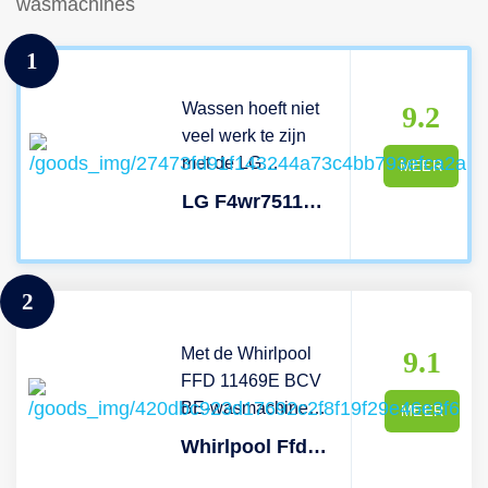
wasmachines
1
Wassen hoeft niet
9.2
veel werk te zijn
met de LG
MEER
F4WR7511SYW-
LG F4wr7511syw
wasmachine. Dit
vrijstaande model
met modern design
2
heeft een ruim
vulgewicht van 11
Met de Whirlpool
kilo, waarmee jij
9.1
FFD 11469E BCV
moeiteloos
BE-wasmachine
wasmand na
MEER
behoren uitpuilende
wasmand
Whirlpool Ffd 11469e Bcv Be
wasmanden tot het
wegwerkt. Handig