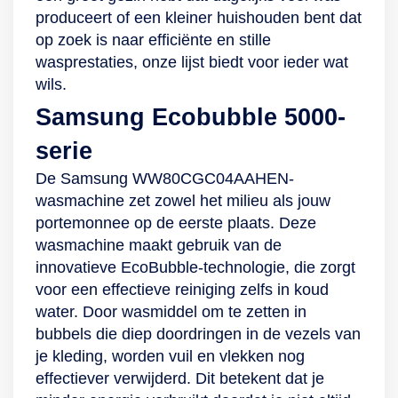
prestaties. De kracht
hardnekkig vuil en
apparaat heeft door
produceert of een kleiner huishouden bent dat
van bubbels Het
99,9% van bacteriën
de Invertor Motor
op zoek is naar efficiënte en stille
geheim achter deze
en allergenen van
een stil
wasprestaties, onze lijst biedt voor ieder wat
snelle maar toch
huisstofmijt. Een
geluidsniveau van
wils.
grondige
andere interessante
maar 75 dB. Ook is
Samsung Ecobubble 5000-
wasresultaten is het
keuze is het
het device een van
gebruik van
Microplastic-
de duurzaamste
serie
bubbels. Samsungs
programma,
wasmachine door
De Samsung WW80CGC04AAHEN-
EcoBubble-
waarmee
energielabel A.
wasmachine zet zowel het milieu als jouw
technologie zet
synthetische kleding
portemonnee op de eerste plaats. Deze
wasmiddel om in
veel minder
wasmachine maakt gebruik van de
bubbels die snel
microplastic afgeeft.
innovatieve EcoBubble-technologie, die zorgt
doordringen in de
Zo help je dus
voor een effectieve reiniging zelfs in koud
stof, waarna vuil op
meteen het milieu
water. Door wasmiddel om te zetten in
efficiënte wijze
een handje. Met het
bubbels die diep doordringen in de vezels van
wordt verwijderd. Dit
Drum Clean-
je kleding, worden vuil en vlekken nog
kost niet alleen
programma houd je
effectiever verwijderd. Dit betekent dat je
minder tijd en
moeiteloos de