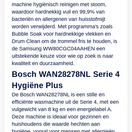
machine hygiënisch reinigen met stoom,
dit Samsung-
wasgoed te
waardoor hardnekkig vuil en 99,9% van
apparaat in stilte.
voorzien van een
bacteriën en allergenen van huisstofmijt
Niet alleen is de
effectieve
worden verwijderd. Met programma's zoals
koolborstelloze
reinigingsbeurt.
Bubble Soak voor hardnekkige vlekken en
motor stiller in
Deze technologie
Drum Clean om de trommel fris te houden, is
gebruik, maar de
zorgt ervoor dat
de Samsung WW80CGC04AAHEN een
machine is ook
jouw kleding wordt
uitstekende keuze voor wie op zoek is naar
voorzien van VRT
beschermd zonder
kwaliteit en duurzaamheid.
Plus. Deze
in te leveren op
technologie bestaat
wasprestaties. Het
Bosch WAN28278NL Serie 4
uit een 3D-
wasmiddel dat je
Hygiëne Plus
trillingssensor die
toevoegt, wordt
de trommel in
omgezet in bubbels
De Bosch WAN28278NL is een stille en
evenwicht houdt,
die diep
efficiënte wasmachine uit de Serie 4, met een
waardoor lawaai en
doordringen in de
vulgewicht van 8 kg en een energielabel A.
trillingen worden
vezels van jouw
Deze machine is ideaal voor gezinnen en
verminderd.
kleding, waardoor
huishoudens die waarde hechten aan
Daarnaast heeft de
vuil en vlekken nog
hygiëne, vooral voor mensen met allergieën