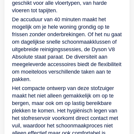
geschikt voor alle vloertypen, van harde
snoeroproller en de
laatste bewijst de
trappen en meer.
vloeren tot tapijten.
parkeer- en
Complete C2 met
De stofzuiger
opberghulp zorgen
zijn maximumaantal
beschikt daarnaast
De accuduur van 40 minuten maakt het
voor gemakkelijke
decibel. Met maar
over een hygiënisch
mogelijk om je hele woning grondig op te
opberging.
80 dB op de
mechanisme
frissen zonder onderbrekingen. Of het nu gaat
hoogste stand zuig
waarmee je het
om dagelijkse snelle schoonmaakklussen of
je de kamer in rust
stofreservoir in één
uitgebreide reinigingssessies, de Dyson V8
schoon. Compact
handeling leegt. Zo
Absolute staat paraat. De diversiteit aan
maar toch uitgebreid
kom je niet in
meegeleverde accessoires biedt de flexibiliteit
Als je ziet hoe
aanraking met vuil.
om moeiteloos verschillende taken aan te
compact hij is, dan
Afgedicht
pakken.
zou je niet denken
filtratiesysteem en
Het compacte ontwerp van deze stofzuiger
dat er nog
betrouwbaar
maakt het niet alleen gemakkelijk om op te
accessoires bij de
vermogen De
bergen, maar ook om op lastig bereikbare
stofzuiger zitten.
Dyson is uitgerust
plekken te komen. Het hygiënisch legen van
Door slim design
met een volledig
het stofreservoir voorkomt direct contact met
zijn deze stofvrij
afgedicht
vuil, waardoor het schoonmaakproces niet
opgeborgen onder
filtratiesysteem dat
alleen effectief maar ook comfortabel is.