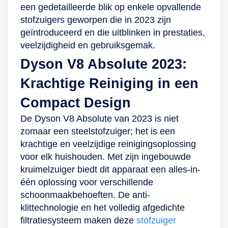
QuattroPower-
voordelen dan je
berg je hem na
een gedetailleerde blik op enkele opvallende
systeem. De
misschien zou
gebruik ook weer
stofzuigers geworpen die in 2023 zijn
krachtige motor, het
denken. Met een
eenvoudig op. De
geïntroduceerd en die uitblinken in prestaties,
mondstuk, de
grootte van 4,1 liter
steelstofzuiger is
veelzijdigheid en gebruiksgemak.
luchtafdichtingen en
hoef je de zak niet
onder andere
Dyson V8 Absolute 2023:
de Bosch-stofzak
zo vaak te
voorzien van een
zorgen voor een
verwisselen. Is het
MotorBar-
Krachtige Reiniging in een
snelle en efficiënte
tijd om de zak eruit
vloerzuigmond en
Compact Design
werking. Dankzij
te halen, dan komt
een
De Dyson V8 Absolute van 2023 is niet
een actieradius van
er veel minder stof
schroefvormige,
zomaar een steelstofzuiger; het is een
11 meter, de 4
vrij dan bij een
klitvrije borstel. Met
krachtige en veelzijdige reinigingsoplossing
zwenkwielen en de
stofreservoir. Nare
deze opzetstukken
voor elk huishouden. Met zijn ingebouwde
ergonomische
geurtjes blijven bij
verwijder je onder
kruimelzuiger biedt dit apparaat een alles-in-
handgreep verplaats
het verwisselen ook
andere
één oplossing voor verschillende
je de Bosch-
in de zak en tijdens
huisdierharen
schoonmaakbehoeften. De anti-
stofzuiger
het stofzuigen wordt
razendsnel van
klittechnologie en het volledig afgedichte
eenvoudig over de
er minder geluid
huisdiermanden,
filtratiesysteem maken deze
stofzuiger
vloer. De
geproduceerd. Dat
autostoelen,