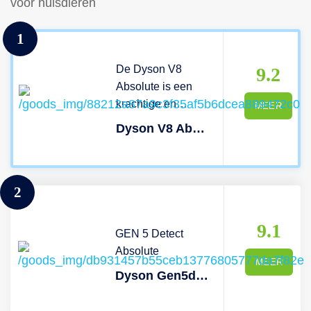
voor huisdieren
1
De Dyson V8
9.2
Absolute is een
krachtige en
MEER
compacte
Dyson V8 Absolute 2023
steelstofzuiger
inclusief
kruimelzuiger. Met
2
anti-klittechnologie,
een volledig
afgedicht
9.1
GEN 5 Detect
filtratiesysteem en
Absolute
krachtige, digitale
MEER
Dyson Gen5detect Absolute
motor reinig je alle
vloertypen, hoge