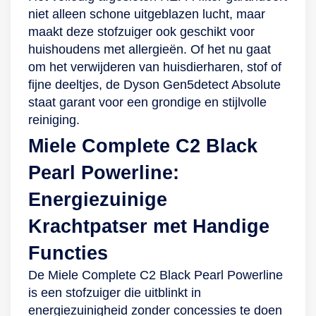
buis als je hem
netjes op te ruimen
niet alleen schone uitgeblazen lucht, maar
tegen de muur zet
en ervoor te zorgen
maakt deze stofzuiger ook geschikt voor
niet weg. Door een
dat hij de volgende
huishoudens met allergieën. Of het nu gaat
bewegingsvrijheid
schoonmaakbeurt
om het verwijderen van huisdierharen, stof of
van 10 meter hoef je
weer klaar voor
fijne deeltjes, de Dyson Gen5detect Absolute
niet constant van
gebruik is. De
staat garant voor een grondige en stijlvolle
stopcontact te
Dyson wordt naast
reiniging.
verwisselen. Even
de
Miele Complete C2 Black
pauzeren gaat
eerdergenoemde
Pearl Powerline:
gemakkelijk door de
MotorBar-
parkeerhaak aan de
vloerzuigmond en
Energiezuinige
achterzijde waar de
schroefvormige,
Krachtpatser met Handige
slang aan vast kan
klitvrije borstel met
worden gezet.
diverse
Functies
Doordat de
opzetstukken
De Miele Complete C2 Black Pearl Powerline
Complete C2
geleverd. Zo
is een stofzuiger die uitblinkt in
rondom een
beschikt de
energiezuinigheid zonder concessies te doen
rubberen rand heeft,
verpakking over