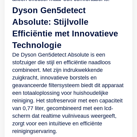
een klep aan de
stof opvangt en
Dyson Gen5detect
bovenzijde. Met de
99,99% van de
kierenzuiger,
deeltjes insluit, zelfs
Absolute: Stijlvolle
reliëfborstel en
zo microscopisch
Efficiëntie met Innovatieve
meubelzuigmond is
klein als 0,3 micron.
het huis makkelijker
Dankzij dit systeem
Technologie
compleet stofvrij te
blaast het apparaat
De Dyson Gen5detect Absolute is een
krijgen. De motor is
schonere lucht uit
stofzuiger die stijl en efficiëntie naadloos
voorzien van een
en geniet je binnen
combineert. Met zijn indrukwekkende
eigen filter, zodat
van een betere
zuigkracht, innovatieve borstels en
deze beschermd
luchtkwaliteit. De
geavanceerde filtersysteem biedt dit apparaat
wordt. Aan de
Dyson V8 Absolute
een totaaloplossing voor huishoudelijke
bovenzijde zit ook
heeft verder een
reiniging. Het stofreservoir met een capaciteit
het filter dat ervoor
digitale motor die tot
van 0,77 liter, gecombineerd met een lcd-
zorgt dat de
wel 110.000 toeren
scherm dat realtime vuilniveaus weergeeft,
uitgeblazen lucht
per minuut maakt.
zorgt voor een intuïtieve en efficiënte
schoon blijft. Geen
Hierbij genereert de
reinigingservaring.
last meer van je rug
motor een