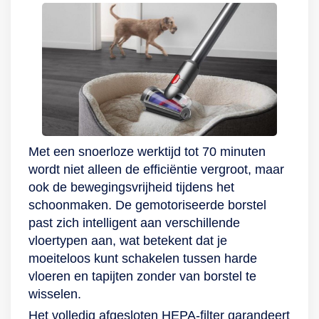
tijdens het
zuigkracht van maar
stofzuigen Voorkom
liefst 115 watt. Met
het last krijgen van
dit apparaat geniet
je rug en nek tijdens
je dan ook van
het stofzuigen met
betrouwbare
behulp van de
reinigingsprestaties.
Comfort-
Kies uit de 2
telescoopbuis. Deze
vermogensstanden
Met een snoerloze werktijd tot 70 minuten
verstel je
en reinig erop los!
wordt niet alleen de efficiëntie vergroot, maar
gemakkelijk in
Handig en compleet
ook de bewegingsvrijheid tijdens het
hoogte, waardoor hij
De steelstofzuiger
schoonmaken. De gemotoriseerde borstel
ergonomisch
wordt onder andere
past zich intelligent aan verschillende
verantwoord is. Ook
met een oplader en
vloertypen aan, wat betekent dat je
bukken wordt door
muuroplaadstation
moeiteloos kunt schakelen tussen harde
het design
geleverd. Zet de
vloeren en tapijten zonder van borstel te
voorkomen. Door de
stofzuiger na
wisselen.
rubberrand aan de
gebruik in het
bovenzijde glijdt de
station om hem
Het volledig afgesloten HEPA-filter garandeert