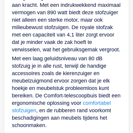
aan kracht. Met een indrukwekkend maximaal
beschadig je tijdens
een Fluffy-
vermogen van 890 watt biedt deze stofzuiger
een kleine botsing
zuigmond met
niet alleen een sterke motor, maar ook
jouw meubels niet.
zachte roller voor
milieubewust stofzuigen. De royale stofzak
harde vloeren en
met een capaciteit van 4,1 liter zorgt ervoor
een combinatie-
dat je minder vaak de zak hoeft te
accessoire om
verwisselen, wat het gebruiksgemak vergroot.
eenvoudig van taak
te wisselen. Ook
Met een laag geluidsniveau van 80 dB
worden er een
stofzuig je in alle rust, terwijl de handige
handige
accessoires zoals de kierenzuiger en
matrasborstel en
meubelzuigmond ervoor zorgen dat je elk
krasvrije
hoekje en meubelstuk probleemloos kunt
afstofborstel
bereiken. De Comfort-telescoopbuis biedt een
meegeleverd.
ergonomische oplossing voor
comfortabel
stofzuigen
, en de rubberen rand voorkomt
beschadigingen aan meubels tijdens het
schoonmaken.