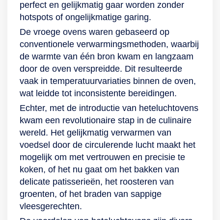
perfect en gelijkmatig gaar worden zonder
natuurlijk gewoon
van de oven wordt
onderwarmte, infra-
een vintage stijl, en
hotspots of ongelijkmatige garing.
de gehele oven.
gebruik gemaakt
circulatiegrill,
past in elke keuken.
Spic en span Deze
van het
grootvlakgrill en een
De binnenlamp en
De vroege ovens waren gebaseerd op
oven van Samsung
overzichtelijke 2,8''
pizzastand zit er
het rookglas zorgen
conventionele verwarmingsmethoden, waarbij
neemt je het gros
TFT-display. Het
sowieso een functie
voor een verfijnde
de warmte van één bron kwam en langzaam
van het
display is vanuit
bij die van
afwerking.
door de oven verspreidde. Dit resulteerde
schoonmaakwerk uit
elke hoek goed
toepassing is voor
vaak in temperatuurvariaties binnen de oven,
handen met een
leesbaar en
jouw gerecht van de
wat leidde tot inconsistente bereidingen.
uniek katalytisch
navigeert je
dag. Dankzij de
Echter, met de introductie van heteluchtovens
reinigingssysteem.
gemakkelijk door
kinderbeveiliging is
kwam een revolutionaire stap in de culinaire
Dit bestaat uit een
alle mogelijke opties
er daarnaast geen
wereld. Het gelijkmatig verwarmen van
speciale toplaag
van de bakoven. De
reden tot
voedsel door de circulerende lucht maakt het
aan de binnenkant
Siemens
ongerustheid.
mogelijk om met vertrouwen en precisie te
die spetters en
Hb675Gbs1 behoort
Minder poetsen,
koken, of het nu gaat om het bakken van
druipend vet
tot de zuinige
meer bakplezier
delicate patisserieën, het roosteren van
absorbeert. En het
energieklasse A+.
Ben je het ook zat
groenten, of het braden van sappige
mooiste: dat gebeurt
om je oven telkens
vleesgerechten.
al tijdens de
weer volledig te