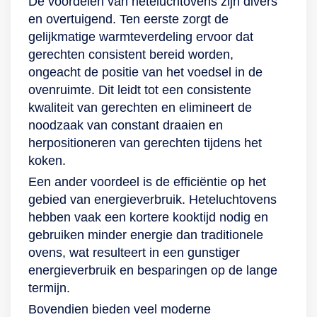
De voordelen van heteluchtovens zijn divers
bereiding! In feite
moeten
en overtuigend. Ten eerste zorgt de
reinigt deze oven
schoonmaken? Dan
gelijkmatige warmteverdeling ervoor dat
zichzelf dus,
ben je met dit model
gerechten consistent bereid worden,
waardoor er voor jou
van Bosch al wat
ongeacht de positie van het voedsel in de
nog maar weinig
meer op je gemak.
ovenruimte. Dit leidt tot een consistente
schoonmaakwerk
Het onderhouden
kwaliteit van gerechten en elimineert de
overblijft. Blijven er
van de oven gaat
noodzaak van constant draaien en
toch restjes achter,
zeer gemakkelijk en
herpositioneren van gerechten tijdens het
dan maak je gebruik
snel dankzij
koken.
van de
EcoClean Direct.
Een ander voordeel is de efficiëntie op het
stoomreinigingsfunctie,
Dat houdt in dat de
gebied van energieverbruik. Heteluchtovens
waarmee vuil in een
achterwand
hebben vaak een kortere kooktijd nodig en
half uurtje wordt
voorzien is van een
gebruiken minder energie dan traditionele
losgeweekt van de
zelfreinigende
ovens, wat resulteert in een gunstiger
ovenwanden. Alles
coating die vet- en
energieverbruik en besparingen op de lange
wat jij daarna hoeft
bakresten
termijn.
te doen, is de boel
absorbeert en
Bovendien bieden veel moderne
schoonvegen met
afbreekt. Zo houd je