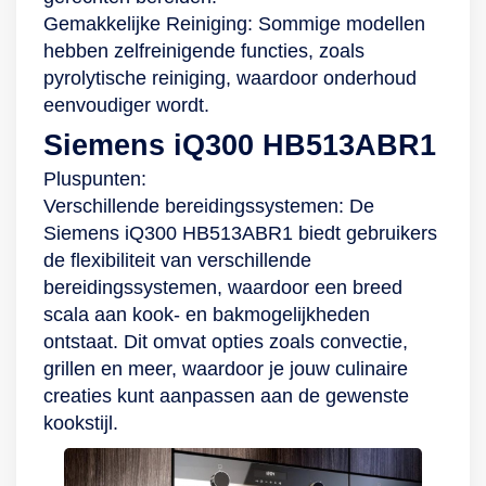
mogen daarvoor niet
Gemakkelijke Reiniging: Sommige modellen
ontbreken, dus je
hebben zelfreinigende functies, zoals
krijgt er een
pyrolytische reiniging, waardoor onderhoud
bakplaat,
eenvoudiger wordt.
ovenrooster en
Siemens iQ300 HB513ABR1
stoomblad bij. Eerst
Pluspunten:
nog even wat
Verschillende bereidingssystemen: De
kookinspiratie
Siemens iQ300 HB513ABR1 biedt gebruikers
nodig? Met
de flexibiliteit van verschillende
SmartThings
bereidingssystemen, waardoor een breed
Cooking profiteer je
scala aan kook- en bakmogelijkheden
niet alleen van
ontstaat. Dit omvat opties zoals convectie,
handige kookhulp,
grillen en meer, waardoor je jouw culinaire
maar krijg je ook
creaties kunt aanpassen aan de gewenste
gepersonaliseerde
kookstijl.
recepten te zien
waarmee je gelijk
aan de slag gaat.