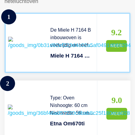
heteluchtoven
1
De Miele H 7164 B
9.2
inbouwoven is
veelzijdig en heeft
MEER
een
Miele H 7164 B - Inbouwoven
bereidingsruimte
van 76 liter. De
inbouwoven wordt
2
rondom gekoeld,
daardoor blijven de
Type: Oven
delen rond het
9.0
Nishoogte: 60 cm
bedieningspaneel,
Nisbreedte: 56 cm
de handgreep en de
MEER
IKEA-geschikt: Ja
aangrenzende
Etna Om670ti
Schoonmaaksysteem:
meubels