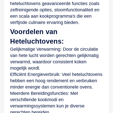
heteluchtovens geavanceerde functies zoals
een doekje. Ruimte
meer tijd over om te
zelfreinigende opties, stoomfunctionaliteit en
voor inspiratie Met
genieten van die
een scala aan kookprogramma's die een
zoveel
zelfgebakken
verfijnde culinaire ervaring bieden.
mogelijkheden
appeltaart of pizza.
binnen handbereik
Voordelen van
heb je natuurlijk ook
Heteluchtovens:
genoeg ruimte
nodig. Deze oven
Gelijkmatige Verwarming: Door de circulatie
heeft naast een
van hete lucht worden gerechten gelijkmatig
vermogen van 1.200
verwarmd, waardoor consistent koken
watt (convectie) dan
mogelijk wordt.
ook een XXL-inhoud
Efficiënt Energieverbruik: Veel heteluchtovens
van 76 liter, waarin
hebben een hoog rendement en verbruiken
je grote gerechten of
minder energie dan conventionele ovens.
meerdere kleine
Meerdere Bereidingsfuncties: Met
gerechten
verschillende kookmodi en
moeiteloos bereidt.
verwarmingssystemen kun je diverse
Ook accessoires
gerechten bereiden.