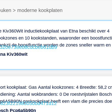
euken
>
moderne kookplaten
 Kiv360Wit inductiekookplaat van Etna beschikt over 4
ookzones en 10 kookstanden, waaronder een boostfuncti
nkzij de boostfunctie worden de zones sneller warm en
 minder tijd kwijt bij het koken. Met een breedte van 60 
tna Kiv360wit
b je veel ruimte voor pannen. Ook handig is de
rmhoudfunctie, deze functie houdt het eten op een
nstante temperatuur van 70˚C graden totdat het opgedi
n worden. Het eten behoud hierdoor zijn smaak en kan
gediend worden met de juiste temperatuur. De kookplaat
ort kookplaat: Gas Aantal kookzones: 4 Breedte: 58,2 c
andaard uitgerust met een Perilex stekker voor aansluiti
diening: Aantal wokbranders: 0 De roestvrijstalen Bosch
 een Perilex stopcontact. Wil je een gaskookplaat
p6A5B90N gaskookplaat heeft een vlam die precies doe
ervangen? Laat dan je meterkast aanpassen met een Per
t jij wilt. Met FlameSelect kan je namelijk de vlamhoogte
sch Pcp6a5b90n