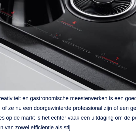
jn. De kookplaat beschikt daarnaast over een kinderslot 
voor zorgt dat kleine vingertjes geen onbedoelde
npassingen kunnen doen. Dankzij de panherkenning
rden kookzones uitgeschakeld als er geen pan wordt
detecteerd. Kortom: dit apparaat is dus met aandacht en
rg ontworpen om jou een gebruiksvriendelijke en veilige
okomgeving te bieden. Veel kookplezier!
 creativiteit en gastronomische meesterwerken is een go
 of ze nu een doorgewinterde professional zijn of een g
s op de markt is het echter vaak een uitdaging om de pe
van zowel efficiëntie als stijl.