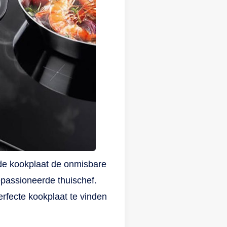
dat
ede kookplaat de onmisbare
epassioneerde thuischef.
rfecte kookplaat te vinden