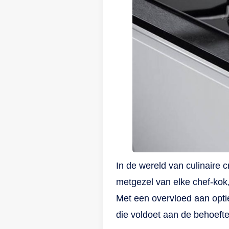
zi
er
aa
wo
ge
zo
ko
In de wereld van culinaire
metgezel van elke chef-kok,
Met een overvloed aan optie
die voldoet aan de behoeften 