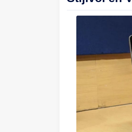
be
ee
en
la
zo
pr
sc
Bo
op
be
st
en
Su
re
to
bi