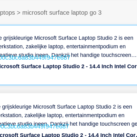
ptops
>
microsoft surface laptop go 3
 grijskleurige Microsoft Surface Laptop Studio 2 is een
rkstation, zakelijke laptop, entertainmentpodium en
eatieve studio ineen. Dankzij het handige touchscreen
niet jij van flexibel gebruik in zowel laptop- als tabletvor
Micr
lke omgeving. Ontworpen voor zwaarder gebruik Met de
crosoft Surface Laptop Studio 2 geniet jij van de
elzijdigheid van een laptop en het compacte formaat va
n tablet. Of jij nu een casual gebruiker bent, zakelijke
dewerker of creatief talent, deze laptop is ontworpen v
 grijskleurige Microsoft Surface Laptop Studio 2 is een
aarder gebruik. Zo zorgt in de Intel Core i7-processor v
rkstation, zakelijke laptop, entertainmentpodium en
ellere opstarttijden van zowel de laptop zelf als grotere
eatieve studio ineen. Dankzij het handige touchscreen ge
plicaties. Werk in tekstdocumenten en sheets, bewerk
j van flexibel gebruik in zowel laptop- als tabletvorm in elk
Microsoft Surface L