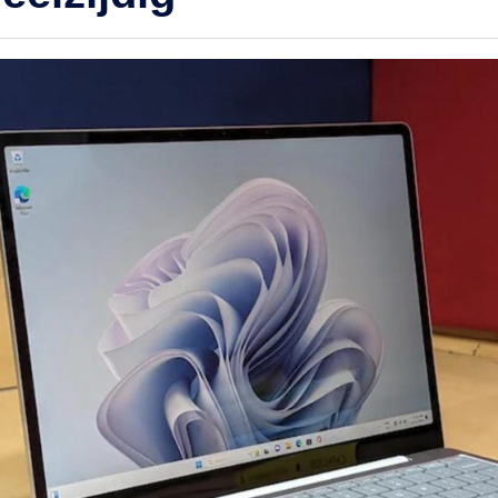
elden bij elke activiteit. Ruim opslag- en werkgeheugen
n multifunctionele laptop verwacht je natuurlijk genoeg 
 opslaggeheugen om het gebruiksgemak tot zijn recht te
ten komen. In combinatie met de kracht van de processo
rgt het 16GB-werkgeheugen ervoor dat jij meerdere
ogramma’s of browsertabs draaiende houdt, en tussen 
hakelt zonder dat dit ten koste gaat van de snelheid.
vendien beschikt de Surface Laptop over 256 GB aan 
slagcapaciteit, waarmee jij plaats hebt voor jouw applicat
standen en foto’s. Of jij nu veel moet multitasken voor j
udie of werk, de Surface Laptop Go 3 kan het aan. Werk
tertainment binnen handbereik Het 12,4-inch-display va
rface Laptop Go 3 heeft een 3:2-verhouding met een
solutie van 1536 x 1024 pixels. Zo komen de graphics g
t hun recht en geniet je van een hoger schermoppervlak
j een 16:9-scherm; zowel bij zakelijke werkzaamheden al