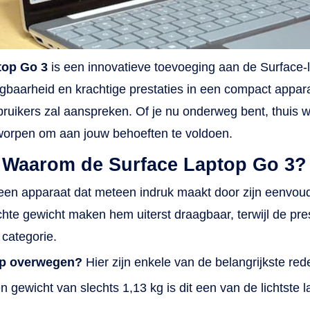
t spelen van een game. Dankzij het handige touchscreen
 navigatie nóg gebruiksvriendelijker. Zo heb je in één
nraakbeweging jouw programma’s opgestart en maak je
top Go 3
is een innovatieve toevoeging aan de Surface-l
tities of jouw volgende grafische creatie. Laat je creativit
aagbaarheid en krachtige prestaties in een compact appar
 loop en geniet tot wel 15 uur van betrouwbare prestatie
oplaadbeurt. Connectiviteit en veilig inloggen Met de
bruikers zal aanspreken. Of je nu onderweg bent, thuis we
crosoft Surface Laptop Go 3 log je snel en veilig in dankz
ntworpen om aan jouw behoeften te voldoen.
ndows Hello. De webcam maakt namelijk gebruik van
k: Waarom de Surface Laptop Go 3?
zichtsherkenning. Verder is er een vingerafdruksensor,
ardoor alleen jij het apparaat opstart, en je ongewenste
en apparaat dat meteen indruk maakt door zijn eenvoudig
bruikers buiten de deur houdt. Daarnaast beschikt deze
hte gewicht maken hem uiterst draagbaar, terwijl de pre
crosoft-laptop over een ingebouwde microfoon. Zo neem 
 categorie.
nvoudig deel aan online meetings voor je werk of studie.
op overwegen?
Hier zijn enkele van de belangrijkste red
 ook je randapparatuur aansluiten? Geen probleem. De
ptop Go 3 heeft twee USB-poorten en een aansluiting v
 gewicht van slechts 1,13 kg is dit een van de lichtste la
uw koptelefoon.