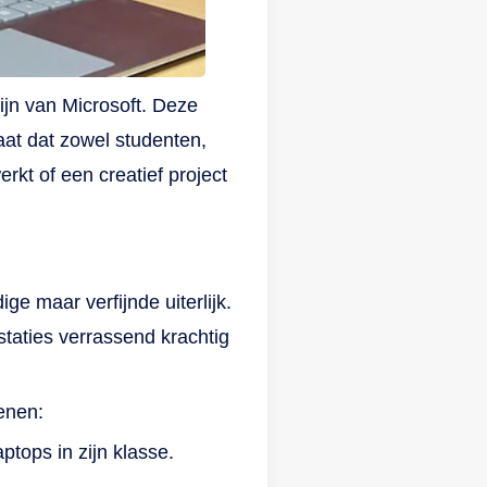
 is
ijn van Microsoft. Deze
eit
aat dat zowel studenten,
s na
rkt of een creatief project
ij
e maar verfijnde uiterlijk.
staties verrassend krachtig
jij
 Wil
enen:
oor
ptops in zijn klasse.