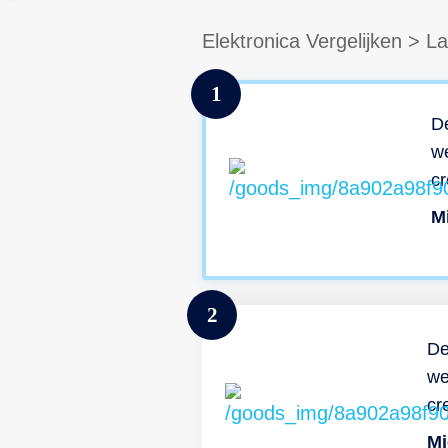
Elektronica Vergelijken
>
La
1
De
we
cr
ge
e
Mi
ve
2
ee
me
De
zw
we
sn
cr
ap
ji