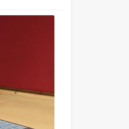
 Van
Ram-
r
deze
SSD-
ies,
ouw
 en
n de
oed
 dan
s