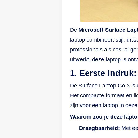
he
de
aa
De
Microsoft Surface Lap
no
laptop combineert stijl, dr
de
1 
professionals als casual ge
Mi
uitwerkt, deze laptop is o
Wi
1. Eerste Indru
ge
wa
De Surface Laptop Go 3 is e
ge
Het compacte formaat en lic
Mi
zijn voor een laptop in deze
ee
Waarom zou je deze lapt
je
La
Draagbaarheid:
Met een
jo