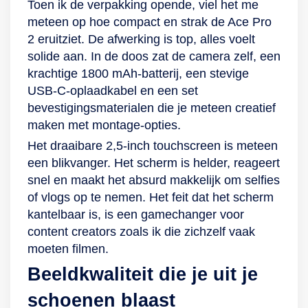
Toen ik de verpakking opende, viel het me
een magnetische
communiceren met
meteen op hoe compact en strak de Ace Pro
mount houden je
bezoekers.
2 eruitziet. De afwerking is top, alles voelt
handen vrij, terwijl
solide aan. In de doos zat de camera zelf, een
de geïntegreerde
krachtige 1800 mAh-batterij, een stevige
microfoon de
USB-C-oplaadkabel en een set
Insta360 Go 3
bevestigingsmaterialen die je meteen creatief
verandert in een
maken met montage-opties.
krachtige
vlogcamera. Geef
Het draaibare 2,5-inch touchscreen is meteen
jouw creativiteit alle
een blikvanger. Het scherm is helder, reageert
vrijheid en maak de
snel en maakt het absurd makkelijk om selfies
video’s die jij wil
of vlogs op te nemen. Het feit dat het scherm
maken. Draadloos
kantelbaar is, is een gamechanger voor
gemak Naast de
content creators zoals ik die zichzelf vaak
Insta360 Go 3 zelf
moeten filmen.
wordt dit pakket
Beeldkwaliteit die je uit je
geleverd met de
schoenen blaast
Action Pod; een