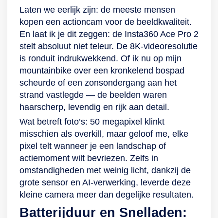
apparaat met
Laten we eerlijk zijn: de meeste mensen
meerdere functies.
kopen een actioncam voor de beeldkwaliteit.
Als je deze 2
En laat ik je dit zeggen: de Insta360 Ace Pro 2
apparaten loshaalt,
stelt absoluut niet teleur. De 8K-videoresolutie
dan zie je tot een
is ronduit indrukwekkend. Of ik nu op mijn
afstand van 5 meter
mountainbike over een kronkelend bospad
nog steeds op het
scheurde of een zonsondergang aan het
scherm wat de
strand vastlegde — de beelden waren
camera ziet. Heel
haarscherp, levendig en rijk aan detail.
handig om je
Wat betreft foto’s: 50 megapixel klinkt
compositie te
misschien als overkill, maar geloof me, elke
bepalen als de
pixel telt wanneer je een landschap of
camera op een
actiemoment wilt bevriezen. Zelfs in
lastige positie moet
omstandigheden met weinig licht, dankzij de
blijven. De camera
grote sensor en AI-verwerking, leverde deze
zelf heeft dan een
kleine camera meer dan degelijke resultaten.
accu die tot 45
Batterijduur en Snelladen:
minuten meegaat,