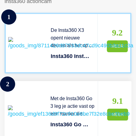
insta360 actioncam
1
De Insta360 X3
9.2
opent nieuwe
deuren als het op
MEER
jouw selfies,
Insta360 Insta360 X3
socialmedia- en
actie-content
aankomt. Dankzij
2
de krachtige 5.7K-
360-
Met de Insta360 Go
gradenopnames
9.1
3 leg je actie vast op
herpositioneer jij
een manier die
achteraf de camera
MEER
voorheen
zoals jij de actie in
Insta360 Go 3 (128gb)
onmogelijk leek.
beeld wil brengen.