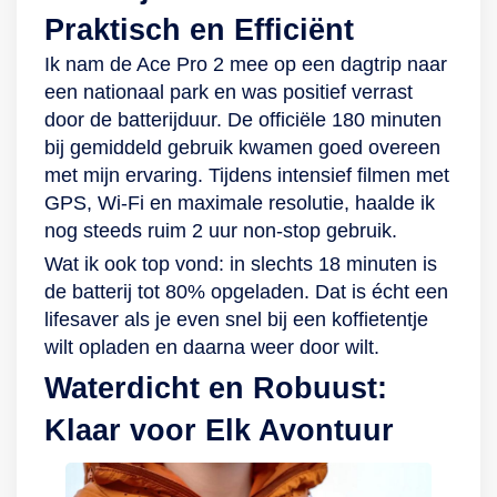
maar klik de Go 3 in
Praktisch en Efficiënt
de Action Pod en je
Ik nam de Ace Pro 2 mee op een dagtrip naar
filmt tot 170 minuten
een nationaal park en was positief verrast
achter elkaar. Een
door de batterijduur. De officiële 180 minuten
compleet pakket De
bij gemiddeld gebruik kwamen goed overeen
Insta360 Go 3 is in
met mijn ervaring. Tijdens intensief filmen met
combinatie met de
GPS, Wi-Fi en maximale resolutie, haalde ik
Action Pod
nog steeds ruim 2 uur non-stop gebruik.
spatwaterafstotend.
Wat ik ook top vond: in slechts 18 minuten is
Maar haal de
de batterij tot 80% opgeladen. Dat is écht een
camera los en
lifesaver als je even snel bij een koffietentje
bevestig de lens-
wilt opladen en daarna weer door wilt.
guard en je filmt tot
5 meter onderwater
Waterdicht en Robuust:
de stoerste video’s.
Klaar voor Elk Avontuur
Daarnaast worden
er nog wat
accessoires