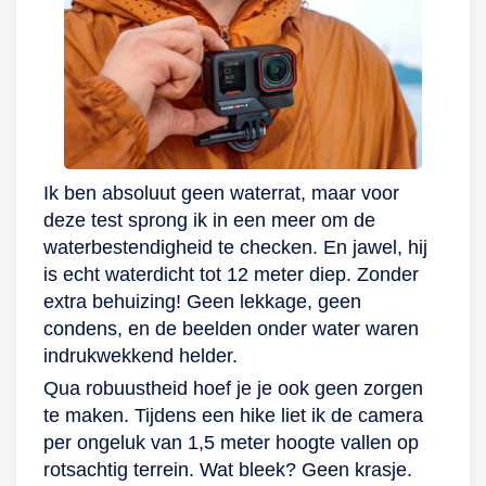
meegeleverd om
jouw creativiteit alle
vrijheid te geven. Zo
heb je een
magnetische ketting
om de camera om je
hals te bevestigen,
Ik ben absoluut geen waterrat, maar voor
maar er is ook een
deze test sprong ik in een meer om de
clip voor een petje.
waterbestendigheid te checken. En jawel, hij
Of plak de camera
is echt waterdicht tot 12 meter diep. Zonder
op een glad
extra behuizing! Geen lekkage, geen
oppervlak met de
condens, en de beelden onder water waren
Pivot Stand. En om
indrukwekkend helder.
ervoor te zorgen dat
Qua robuustheid hoef je je ook geen zorgen
je direct aan de slag
te maken. Tijdens een hike liet ik de camera
gaat, heeft hij een
per ongeluk van 1,5 meter hoogte vallen op
intern geheugen van
rotsachtig terrein. Wat bleek? Geen krasje.
128 GB.