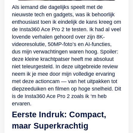
met PureShot HDR
ethernetkabel,
nog makkelijk om
zie je alles in kleur.
Als iemand die dagelijks speelt met de
en maak
bevestigingsmateriaal,
creatieve shots te
Dankzij de AI-
nieuwste tech en gadgets, was ik behoorlijk
spectaculaire
handleiding
maken. Switch met
detectie
enthousiast toen ik eindelijk de kans kreeg om
timelapse-video’s.
een druk op de knop
onderscheidt de
de Insta360 Ace Pro 2 te testen. Ik had al veel
Je switcht zelfs
tussen horizontaal
camera personen
lovende verhalen gehoord over zijn 8K-
tussen breedbeeld,
en verticaal filmen
van voertuigen en
videoresolutie, 50MP-foto’s en AI-functies,
vierkant en portret
en verander je shot
huisdieren,
dus mijn verwachtingen waren hoog. Spoiler:
nádat je jouw
naar de
waardoor vals alarm
deze kleine krachtpatser heeft me absoluut
opnames hebt
sefliemodus, zonder
wordt voorkomen.
niet teleurgesteld. In deze uitgebreide review
geschoten. Het
dat daar een
De camera is
neem ik je mee door mijn volledige ervaring
monteren van jouw
handomdraai voor
gemakkelijk te
met deze actioncam — van het uitpakken tot
video’s word je
nodig is. Jouw
verbinden met
diepzeeduiken en filmen op hoge snelheid. Dit
makkelijk gemaakt
publiek wacht!
internet via jouw wifi
is de Insta360 Ace Pro 2 zoals ik ‘m heb
met de AI-versterkte
of met een
ervaren.
tools van Insta360.
netwerkkabel. Tot
Eerste Indruk: Compact,
Talloze handige
slot is het mogelijk
functies, zoals
om via de
maar Superkrachtig
stembediening en
buitencamera te