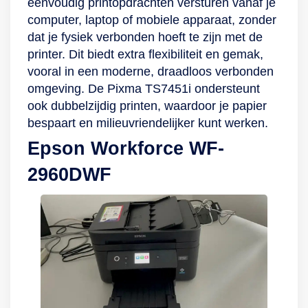
eenvoudig printopdrachten versturen vanaf je
Naast de algemene
computer, laptop of mobiele apparaat, zonder
verbetering van
dat je fysiek verbonden hoeft te zijn met de
Auto Correction zijn
printer. Dit biedt extra flexibiliteit en gemak,
er verschillende
vooral in een moderne, draadloos verbonden
Scene Detections
omgeving. De Pixma TS7451i ondersteunt
beschikbaar aan de
ook dubbelzijdig printen, waardoor je papier
hand van de soort
bespaart en milieuvriendelijker kunt werken.
print. Kies
Epson Workforce WF-
bijvoorbeeld People
voor portretfoto’s,
2960DWF
Landscape voor
blauwe lucht en
groene
landschappen, of
Night Scene om
donkere details
levendiger te
maken.