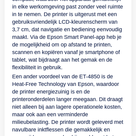
afdrukken? Met
controleren en
in elke werkomgeving past zonder veel ruimte
behulp van zowel
problemen op te
in te nemen. De printer is uitgerust met een
wifi als de handige
lossen.
gebruiksvriendelijk LCD-kleurenscherm van
Epson-app stuur je
3,7 cm, dat navigatie en bediening eenvoudig
diverse opdrachten
maakt. Via de Epson Smart Panel-app heb je
met slechts een druk
de mogelijkheid om op afstand te printen,
op de knop. Zo ben
scannen en kopiëren vanaf je smartphone of
je niet meer
tablet, wat bijdraagt aan het gemak en de
gebonden aan een
flexibiliteit in gebruik.
desktop of laptop in
Een ander voordeel van de ET-4850 is de
de buurt en wacht je
Heat-Free Technology van Epson, waardoor
het hoogwaardige
de printer energiezuinig is en de
resultaat gerust af
printeronderdelen langer meegaan. Dit draagt
vanuit je luie stoel.
niet alleen bij aan lagere operationele kosten,
Epson+ en Photo
maar ook aan een verminderde
Enhance Gebruik de
milieubelasting. De printer wordt geleverd met
Epson+-software om
navulbare inktflessen die gemakkelijk en
de kwaliteit van je