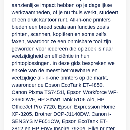
installatieposter
cm aan de
cent met Wi-Fi, Wi-
van je alledaagse
naar jouw pc of
bent? Gebruik dan
aanzienlijke impact hebben op je dagelijkse
voorzijde. Printen,
Fi Direct, Epson
en zakelijke
laptop te scannen.
de Usb- of
werkzaamheden, of je nu thuis werkt, studeert
kopiëren en
Connect1 en Apple
documenten met
In zwart-wit draait
ethernetaansluiting.
of een druk kantoor runt. All-in-one printers
scannen Of je nu
AirPrint2. Dit krijg je
automatisch
deze Canon Pixma
De printer drukt
bieden een breed scala aan functies zoals
een verslag of
erbij: Individual Ink
dubbelzijdig printen.
tot wel 13 pagina's
binnen een minuut
printen, scannen, kopiëren en soms zelfs
scriptie moet
Cartridges, Main
Print handig je foto’s
per minuut uit, en tot
tot wel 33 pagina’s
faxen, waardoor ze een onmisbare tool zijn
uitdraaien, of die
unit, Power cable,
op verschillende
7 pagina's in kleur.
in zwart-wit af en 15
geworden voor iedereen die op zoek is naar
ene belangrijke e-
Setup guide,
formaten met een
Sluit de printer aan,
pagina’s in kleur.
veelzijdigheid en efficiëntie in hun
mail ook op papier
Warranty document
ingebouwde
maak verbinding
Ook voor het
printoplossingen. In deze gids bespreken we
bij de hand wil
fotolade. Inclusief 3
met jouw pc of
scannen hoef je niet
enkele van de meest betrouwbare en
hebben; de
maanden
mobiele apparaat
lang te wachten.
veelzijdige all-in-one printers op de markt,
Expression Home is
proefperiode voor
via wifi en ga
Binnen 28
waaronder de Epson EcoTank ET-4850,
ontworpen voor
Instant Ink bij
meteen aan de slag.
seconden scan je
Canon Pixma TS7451i, Epson Workforce WF-
veelzijdigheid en
installatie van Hp+.
een document in
2960DWF, HP Smart Tank 5106 Aio, HP
gebruiksgemak. Het
Deze printer heeft
kleur en een zwart-
OfficeJet Pro 7720, Epson Expression Home
papiervak
dynamische
witdocument in
XP-3205, Brother DCP-J1140DW, Canon i-
ondersteunt tot wel
beveiliging. Dit
slechts 11
SENSYS MF651CW, Epson EcoTank ET-
100 vellen A4-
houdt in dat de
seconden!
2812 en HP Envy Inspire 7920e. Elke printer