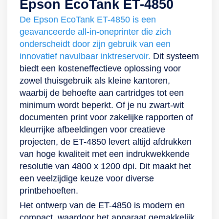
Epson EcoTank ET-4850
Expression snel en
cartridge, 1x
energiezuinig
De Epson EcoTank ET-4850 is een
eenvoudig met jouw
handleiding, 1x
dankzij de Heat-
geavanceerde all-in-oneprinter die zich
pc via de USB-
netsnoer
Free Technology,
onderscheidt door zijn gebruik van een
ingang of de
zodat de
innovatief navulbaar inktreservoir.
Dit systeem
ingebouwde
printeronderdelen
biedt een kosteneffectieve oplossing voor
wifiverbinding.
langer meegaan.
zowel thuisgebruik als kleine kantoren,
Dankzij zijn
Verder heb je met
waarbij de behoefte aan cartridges tot een
printsnelheid van 10
de Epson Smart
minimum wordt beperkt. Of je nu zwart-wit
ppm in zwart-wit en
Panel-app op je
documenten print voor zakelijke rapporten of
5 ppm in kleur heb
mobiele apparaat
kleurrijke afbeeldingen voor creatieve
je in een mum van
de mogelijkheid om
projecten, de ET-4850 levert altijd afdrukken
tijd meerdere
op afstand te
van hoge kwaliteit met een indrukwekkende
documenten van
kopiëren, printen en
resolutie van 4800 x 1200 dpi. Dit maakt het
betrouwbare
scannen.
een veelzijdige keuze voor diverse
kwaliteit klaarliggen
Bovendien is het
printbehoeften.
op de printlade. Wil
met de app mogelijk
liever vanaf je
om de printer in te
Het ontwerp van de ET-4850 is modern en
mobiel of tablet
stellen, te
compact, waardoor het apparaat gemakkelijk