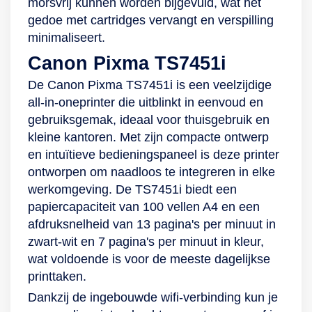
morsvrij kunnen worden bijgevuld, wat het
documenten op te
gedoe met cartridges vervangt en verspilling
krikken. Print je
minimaliseert.
bijvoorbeeld vaak
Canon Pixma TS7451i
foto’s en wil je het
maximale uit je
De Canon Pixma TS7451i is een veelzijdige
afdrukkwaliteit
all-in-oneprinter die uitblinkt in eenvoud en
halen? Dan heb je
gebruiksgemak, ideaal voor thuisgebruik en
met deze Epson-
kleine kantoren. Met zijn compacte ontwerp
printer de optie om
en intuïtieve bedieningspaneel is deze printer
de Photo Enhance-
ontworpen om naadloos te integreren in elke
modus toe te
werkomgeving. De TS7451i biedt een
passen. Deze
papiercapaciteit van 100 vellen A4 en een
techniek past
afdruksnelheid van 13 pagina's per minuut in
automatische
zwart-wit en 7 pagina's per minuut in kleur,
beeldcorrectie toe
wat voldoende is voor de meeste dagelijkse
om jouw foto af te
printtaken.
werken met een
Dankzij de ingebouwde wifi-verbinding kun je
extra laagje stijl.