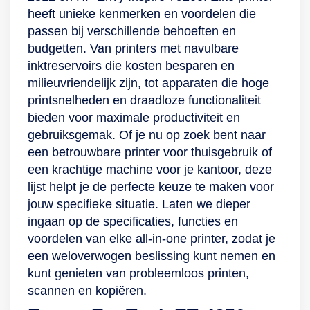
papier. Daarnaast
printer gemaakt is
Duurzaam en
heeft unieke kenmerken en voordelen die
heb je met de
om alleen te werken
gebruiksvriendelijk
passen bij verschillende behoeften en
scanner aan de
met cartridges die
Bij de EcoTank Et-
budgetten. Van printers met navulbare
bovenkant de optie
nieuwe of
4850 van Epson
inktreservoirs die kosten besparen en
om jouw
hergebruikte HP-
staat zowel
milieuvriendelijk zijn, tot apparaten die hoge
documenten te
chips of
duurzaamheid als
printsnelheden en draadloze functionaliteit
kopiëren, maar ook
elektronische HP-
gebruiksgemak
bieden voor maximale productiviteit en
om deze direct op
circuits hebben.
voorop. Op basis
gebruiksgemak. Of je nu op zoek bent naar
jouw pc op te slaan.
Cartridges zonder
van een set
een betrouwbare printer voor thuisgebruik of
Met dit apparaat
HP chip of HP
inktflessen print je
een krachtige machine voor je kantoor, deze
print je zowel enkel-
elektronisch circuit
tot 4.500 zwart-
lijst helpt je de perfecte keuze te maken voor
als dubbelzijdig,
worden
witpagina’s en
jouw specifieke situatie. Laten we dieper
waardoor je zowel
geblokkeerd. Dit
7.500 in kleur,
ingaan op de specificaties, functies en
tijd als papier
krijg je erbij: 1x
waardoor je tot 72
voordelen van elke all-in-one printer, zodat je
bespaart.
printer, 1x HP 303
(kleuren)cartridges
een weloverwogen beslissing kunt nemen en
Compatibel met
zwarte setup-
aan inkt bespaart.
kunt genieten van probleemloos printen,
USB en wifi Koppel
cartridge, 1x HP 303
Daarnaast is deze
scannen en kopiëren.
de Epson
drie-kleuren setup-
printer