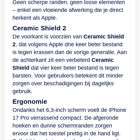
Geen scherpe randen, geen losse elementen
dagelijkse
– enkel een vloeiende afwerking die je direct
avonturen met
herkent als Apple.
Hollywoodkwaliteit
vast te leggen. Je
Ceramic Shield 2
geniet zelfs in 4K
De voorkant is voorzien van
Ceramic Shield
HDR en met Dolby
2
, dat volgens Apple drie keer beter bestand
Vision-technologie
is tegen krassen dan de vorige generatie. Aan
van jouw
de achterkant zit een verbeterd
Ceramic
herinneringen. De
Shield
dat vier keer beter bestand is tegen
waterbestendigheid
barsten. Voor gebruikers betekent dit minder
en tot 4 keer betere
zorgen over beschadigingen bij dagelijks
bescherming van
gebruik.
het scherm dankzij
Ergonomie
Ceramic Shield
Ondanks het 6,3-inch scherm voelt de iPhone
zorgen er daarnaast
17 Pro verrassend compact. De afgeronde
voor dat je iPhone
hoeken en dunne schermranden zorgen
13 Pro een stootje
ervoor dat het toestel prettig in de hand ligt.
kan hebben. En is