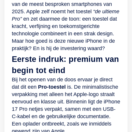
Dankzij de 120Hz
van de meest besproken smartphones van
verversingssnelheid
2025. Apple zelf noemt het toestel
“de ultieme
van het 6,1-inch
Pro”
en zet daarmee de toon: een toestel dat
ProMotion oled-
kracht, verfijning en toekomstgerichte
display geeft de
technologie combineert in een strak design.
iPhone 13 Pro
Maar hoe goed is deze nieuwe iPhone in de
snelle games en
praktijk? En is hij de investering waard?
video’s moeiteloos
Eerste indruk: premium van
en vloeiender dan
ooit weer, en de
begin tot eind
TrueDepth-
Bij het openen van de doos ervaar je direct
selfiecamera is
dat dit een
Pro-toestel
is. De minimalistische
ondergebracht in
verpakking met alleen het Apple-logo straalt
een vernieuwde
eenvoud en klasse uit. Binnenin ligt de iPhone
subtiele notch.
17 Pro netjes verpakt, samen met een USB-
Vanzelfsprekend
C-kabel en de gebruikelijke documentatie.
biedt de Apple
Een oplader ontbreekt, zoals we inmiddels
iPhone 13 Pro
gewend zijn van Apple.