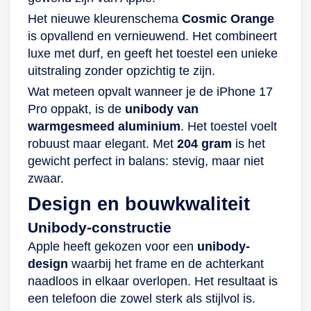
ondersteuning voor
Het nieuwe kleurenschema
Cosmic Orange
5G waarmee je ook
is opvallend en vernieuwend. Het combineert
onderweg zonder
luxe met durf, en geeft het toestel een unieke
vertraging door blijft
uitstraling zonder opzichtig te zijn.
streamen en
Wat meteen opvalt wanneer je de iPhone 17
facetimen.
Pro oppakt, is de
unibody van
Bijzondere
warmgesmeed aluminium
. Het toestel voelt
aandacht verdient
robuust maar elegant. Met
204 gram
is het
het vernieuwde
gewicht perfect in balans: stevig, maar niet
camerasysteem van
zwaar.
de iPhone 13 Pro,
dat bij nacht of
Design en bouwkwaliteit
weinig licht nog
Unibody-constructie
scherpere beelden
Apple heeft gekozen voor een
unibody-
oplevert, en met de
design
waarbij het frame en de achterkant
(ultra)groothoek- en
naadloos in elkaar overlopen. Het resultaat is
telelens uitgebreide
een telefoon die zowel sterk als stijlvol is.
opties biedt om jouw