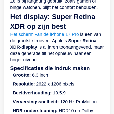
Zelfs bij langdurig gebruik, zoals gamen of
het dan eindelijk tijd
binge-watchen, blijft het comfort behouden.
de 13 Pro op te
Het display: Super Retina
laden, dan kan dat
optioneel via de
XDR op zijn best
draadloze MagSafe-
Het scherm van de iPhone 17 Pro
is een van
technologie.
de grootste troeven. Apple’s
Super Retina
XDR-display
is al jaren toonaangevend, maar
deze generatie tilt het opnieuw naar een
hoger niveau.
Specificaties die indruk maken
Grootte:
6,3 inch
Resolutie:
2622 x 1206 pixels
Beeldverhouding:
19.5:9
Verversingssnelheid:
120 Hz ProMotion
HDR-ondersteuning:
HDR10 en Dolby