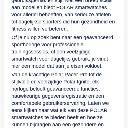
gebruiksgemak en stijl. Met een breed scala
generatie.
VO2max-functie
trainingsbegeleiding
energiezuinige
vergelijking met
aan modellen biedt POLAR smartwatches
houden jouw
geeft je persoonlijke
modus tot wel 100
Vantage M2. De
voor allerlei behoeften, van serieuze atleten
hartslag en
begeleiding tijdens
uur. Genoeg tijd om
batterij gaat met
tot dagelijkse sporters die hun gezondheid en
zuurstofopname
je workout op basis
de diverse
volledige Gps- en
fitness willen verbeteren.
voor jou bij tijdens
van je fitheid. Polar
hardloopfuncties
HR-tracking tot 35
Of je nu op zoek bent naar een geavanceerd
het rennen. Als
Unite helpt je
van dit
uur mee en in de
sporthorloge voor professionele
laatste is de Pacer
ontspannen en
hardloophorloge
energiezuinige
trainingssessies, of een veelzijdige
Pro ook een
stress te
met GPS uit te
modus tot wel 100
smartwatch voor dagelijks gebruik, je vindt
sporthorloge dat
verminderen met de
proberen,
uur. Genoeg tijd om
hier een model dat aan je eisen voldoet.
aandacht besteedt
Serene-
indexscores te
de diverse
aan jouw
ademoefeningen.
analyseren en
hardloopfuncties
Van de krachtige Polar Pacer Pro tot de
rustmoment.
Koppel het
trainingsdoelen vast
van dit
stijlvolle en veelzijdige Polar Ignite, elk
Wanneer je slaapt
sporthorloge met je
te stellen (Running
hardloophorloge
horloge belooft geavanceerde functies,
wordt jouw
smartphone voor
Program). De
met GPS uit te
nauwkeurige gegevensregistratie en een
gezondheid
GPS-registratie.
hartslagsensor met
proberen en
comfortabele gebruikerservaring. Laten we
gemonitord dankzij
Heb je een grotere
Polar Precision
trainingsdoelen vast
eens kijken naar wat elk van deze POLAR
Nightly Recharge,
polsband nodig?
Prime OHR-
te stellen (Running
smartwatches te bieden heeft en hoe ze
een functie die
Verwissel de band
technologie en
Program). De
kunnen bijdragen aan een gezondere en