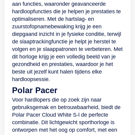
aan functies, waaronder geavanceerde
informatiefiche
nachtelijk herstel in
nachtelijk herstel in
hardloopfuncties die je helpen je prestaties te
kaart brengt. Met
kaart brengt. Met
optimaliseren. Met de hartslag- en
Sleep Plus Stages
Sleep Plus Stages
zuurstofopnamebewaking krijg je een
krijg je een duidelijk
krijg je een duidelijk
diepgaand inzicht in je fysieke conditie, terwijl
overzicht van jouw
overzicht van jouw
de slaaptrackingfunctie je helpt je herstel te
nachtrust.
nachtrust.
volgen en je slaappatronen te verbeteren. Met
dit horloge krijg je een volledig beeld van je
gezondheid en prestaties, waardoor je het
beste uit jezelf kunt halen tijdens elke
hardloopsessie.
Polar Pacer
Voor hardlopers die op zoek zijn naar
gebruiksgemak en betrouwbaarheid, biedt de
Polar Pacer Cloud White S-l de perfecte
combinatie. Dit lichtgewicht sporthorloge is
ontworpen met het oog op comfort, met een