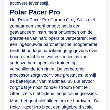
nachtelijk herstel in
dan met de
VO2max-functie
hartslagsensor met
actievere levensstijl.
kaart brengt. Met
meegeleverde L-
houden jouw
Polar Precision
Polar Pacer Pro
Sleep Plus Stages
polsband. Tot slot
hartslag en
Prime OHR-
Het Polar Pacer Pro Carbon Gray S-l is niet
krijg je een duidelijk
ontvangt de Polar
zuurstofopname
technologie houdt
zomaar een sporthorloge; het is een
overzicht van jouw
Unite ook oproepen,
voor jou bij tijdens
jouw hartslag tijdens
geavanceerd instrument ontworpen om de
nachtrust.
berichten en
het rennen. Als
het rennen in de
prestaties van hardlopers te verbeteren. Met
agenda-afspraken:
laatste is de Pacer
gaten. Als laatste is
een ingebouwde barometrische hoogtemeter
handig als je tijdens
Pro ook een
de Pacer ook een
biedt dit horloge nauwkeurige gegevens over
het sporten een
sporthorloge dat
sporthorloge dat
hoogteverschillen, wat essentieel is voor
belangrijke oproep
aandacht besteedt
aandacht besteedt
serieuze hardlopers die trainen op
ontvangt. Dit krijg je
aan jouw
aan jouw
verschillende terreinen. De verbeterde
erbij: 1x polsband
rustmoment.
rustmoment.
processor zorgt voor vlotte prestaties, terwijl
(maat S), extra
Wanneer je slaapt
Wanneer je slaapt
de batterijduur van maximaal 35 uur ervoor
polsbandhelft
wordt jouw
wordt jouw
zorgt dat je nooit zonder stroom komt te
zonder sluiting
gezondheid
gezondheid
zitten, zelfs niet tijdens lange trainingsessies.
(maat M-L),
gemonitord dankzij
gemonitord dankzij
Maar het gaat niet alleen om de hardware. De
oplaadadapter,
Nightly Recharge,
Nightly Recharge,
Polar Pacer Pro biedt een uitgebreid scala
handleiding,
een functie die
een functie die