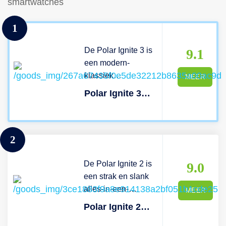
smartwatches
1
De Polar Ignite 3 is
9.1
een modern-
klassiek
MEER
sporthorloge met
Polar Ignite 3 Lila/paars S-L
een krasbestendig
1.28-inch-
touchdisplay met
2
amoledtechnologie.
Het Polar-
De Polar Ignite 2 is
sporthorloge is
9.0
een strak en slank
geschikt voor meer
alles-in-een-
dan 150 activiteiten,
MEER
sporthorloge met
waaronder
Polar Ignite 2 Roze/roségoud S-L
een horlogebandje
zwemmen. De