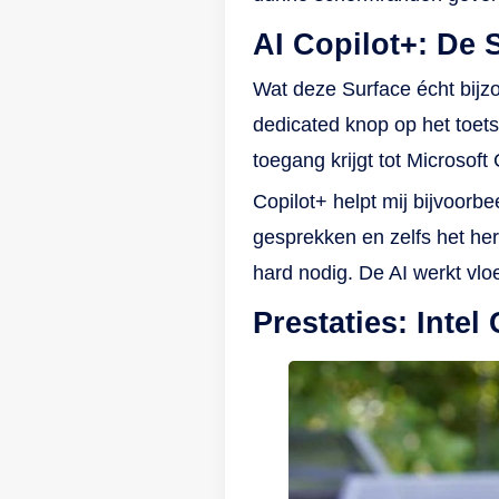
AI Copilot+: De 
Wat deze Surface écht bijzon
dedicated knop op het toets
toegang krijgt tot Microsof
Copilot+ helpt mij bijvoorb
gesprekken en zelfs het hers
hard nodig. De AI werkt vlo
Prestaties: Inte