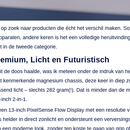
t spelen van een game. Dankzij het handige touchscreen
 navigatie nóg gebruiksvriendelijker. Zo heb je in één
nraakbeweging jouw programma’s opgestart en maak je
jd op zoek naar producten die écht het verschil maken. So
tities of jouw volgende grafische creatie. Laat je creativit
paraten, andere keren is het een volledige heruitvindin
 loop en geniet tot wel 15 uur van betrouwbare prestatie
oplaadbeurt. Connectiviteit en veilig inloggen Met de
t in de tweede categorie.
crosoft Surface Laptop Go 3 log je snel en veilig in dankz
remium, Licht en Futuristisch
ndows Hello. De webcam maakt namelijk gebruik van
zichtsherkenning. Verder is er een vingerafdruksensor,
it de doos haalde, was ik meteen onder de indruk van he
ardoor alleen jij het apparaat opstart, en je ongewenste
t kenmerkende magnesium chassis, deze keer in diep zw
bruikers buiten de deur houdt. Daarnaast beschikt deze
end licht – slechts 282 gram(!). Dat is minder dan de m
crosoft-laptop over een ingebouwde microfoon. Zo neem 
inch 2-in-1.
nvoudig deel aan online meetings voor je werk of studie.
een 13-inch PixelSense Flow Display met een resolutie 
 ook je randapparatuur aansluiten? Geen probleem. De
ptop Go 3 heeft twee USB-poorten en een aansluiting v
is helder in direct zonlicht en ondersteunt een verversin
uw koptelefoon.
en moderne look, zonder ten koste te gaan van grip of