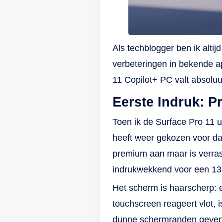
he
de
aa
Als techblogger ben ik alti
no
verbeteringen in bekende ap
de
1 
11 Copilot+ PC valt absoluu
Mi
Eerste Indruk: P
Wi
ge
Toen ik de Surface Pro 11 u
wa
heeft weer gekozen voor da
ge
premium aan maar is verrass
Mi
indrukwekkend voor een 13-
ee
Het scherm is haarscherp: 
je
La
touchscreen reageert vlot, 
jo
dunne schermranden geven e