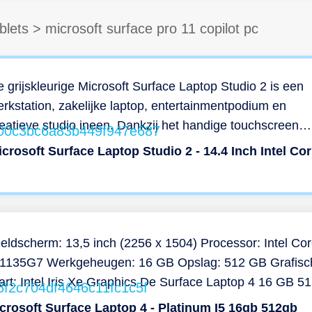
blets
>
microsoft surface pro 11 copilot pc
 grijskleurige Microsoft Surface Laptop Studio 2 is een
rkstation, zakelijke laptop, entertainmentpodium en
eatieve studio ineen. Dankzij het handige touchscreen
niet jij van flexibel gebruik in zowel laptop- als tabletvor
Mic
lke omgeving. Ontworpen voor zwaarder gebruik Met de
crosoft Surface Laptop Studio 2 geniet jij van de
elzijdigheid van een laptop en het compacte formaat va
n tablet. Of jij nu een casual gebruiker bent, zakelijke
dewerker of creatief talent, deze laptop is ontworpen v
eldscherm: 13,5 inch (2256 x 1504) Processor: Intel Co
aarder gebruik. Zo zorgt in de Intel Core i7-processor v
-1135G7 Werkgeheugen: 16 GB Opslag: 512 GB Grafisc
ellere opstarttijden van zowel de laptop zelf als grotere
art: Intel Iris Xe Graphics De Surface Laptop 4 16 GB 5
plicaties. Werk in tekstdocumenten en sheets, bewerk
 Zwart met een 13,5-inch-display biedt jou next-gen
crosoft Surface Laptop 4 - Platinum I5 16gb 512gb