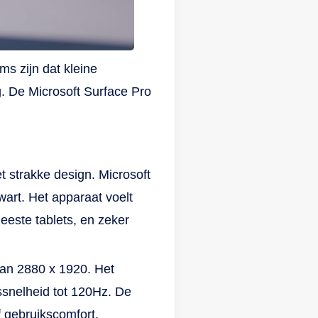
 is
ms zijn dat kleine
eit
g. De Microsoft Surface Pro
s na
ij
t strakke design. Microsoft
art. Het apparaat voelt
eeste tablets, en zeker
jij
 Wil
van 2880 x 1920. Het
oor
gssnelheid tot 120Hz. De
 gebruikscomfort.