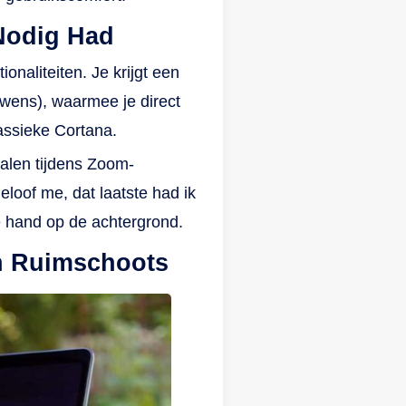
 Nodig Had
onaliteiten. Je krijgt een
uwens), waarmee je direct
lassieke Cortana.
talen tijdens Zoom-
eloof me, dat laatste had ik
de hand op de achtergrond.
en Ruimschoots