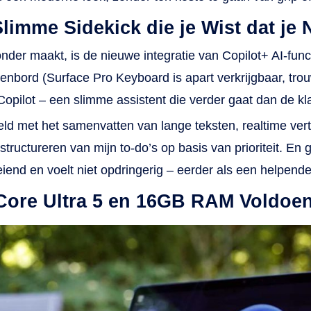
Slimme Sidekick die je Wist dat je
der maakt, is de nieuwe integratie van Copilot+ AI-functi
enbord (Surface Pro Keyboard is apart verkrijgbaar, tro
t Copilot – een slimme assistent die verder gaat dan de k
eeld met het samenvatten van lange teksten, realtime ver
tructureren van mijn to-do’s op basis van prioriteit. En g
eiend en voelt niet opdringerig – eerder als een helpen
l Core Ultra 5 en 16GB RAM Voldo