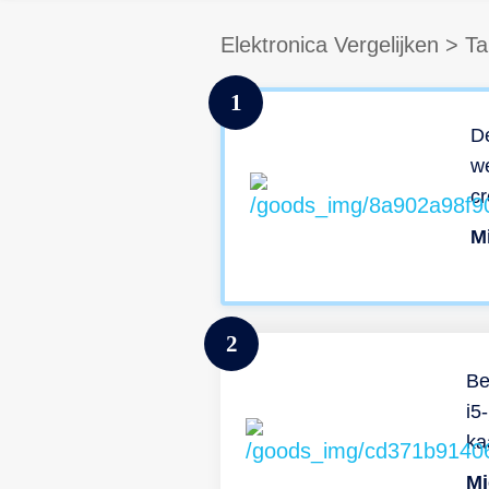
Elektronica Vergelijken
>
Ta
1
De
we
cr
ge
e
Mi
ve
2
ee
me
Be
zw
i5
sn
ka
ap
GB
Mi