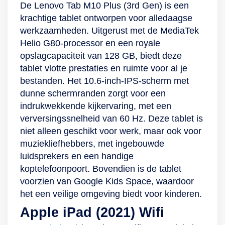
De Lenovo Tab M10 Plus (3rd Gen) is een
stroom komen te
voorzien van
schermopnametijd
krachtige tablet ontworpen voor alledaagse
zitten tijdens je
software- en
op een
werkzaamheden. Uitgerust met de MediaTek
videocall.
beveiligingsupdates,
verantwoorde
Helio G80-processor en een royale
zodat jij altijd up-to-
manier digitaal
opslagcapaciteit van 128 GB, biedt deze
date en beschermd
plezier beleven!
tablet vlotte prestaties en ruimte voor al je
te werk gaat.
Ontgrendel in een
bestanden. Het 10.6-inch-IPS-scherm met
ogenblik met de
dunne schermranden zorgt voor een
camera’s Deze
indrukwekkende kijkervaring, met een
Samsung-tablet is
verversingssnelheid van 60 Hz. Deze tablet is
natuurlijk voorzien
niet alleen geschikt voor werk, maar ook voor
van camera’s. Op de
muziekliefhebbers, met ingebouwde
behuizing zit een 8-
luidsprekers en een handige
megapixelcamera
koptelefoonpoort. Bovendien is de tablet
en in de rand zit een
voorzien van Google Kids Space, waardoor
selfiecamera met 2
het een veilige omgeving biedt voor kinderen.
megapixel. Maak
Apple iPad (2021) Wifi
dus gerust een