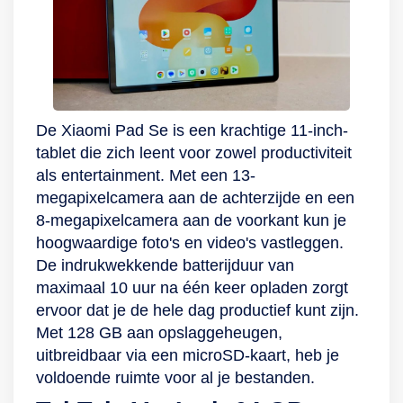
niemand
ongevraagd
toegang krijgt tot
jouw (kids)content!
De Xiaomi Pad Se is een krachtige 11-inch-
tablet die zich leent voor zowel productiviteit
als entertainment. Met een 13-
megapixelcamera aan de achterzijde en een
8-megapixelcamera aan de voorkant kun je
hoogwaardige foto's en video's vastleggen.
De indrukwekkende batterijduur van
maximaal 10 uur na één keer opladen zorgt
ervoor dat je de hele dag productief kunt zijn.
Met 128 GB aan opslaggeheugen,
uitbreidbaar via een microSD-kaart, heb je
voldoende ruimte voor al je bestanden.