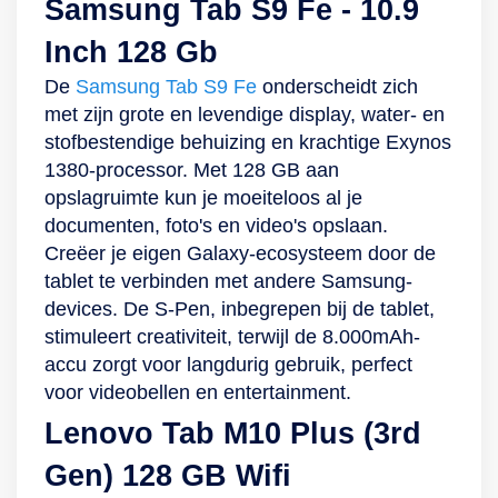
Samsung Tab S9 Fe - 10.9
als beveiliging om
wordt op jou. De 3
tijdens het
gebruikersinterface,
Inch 128 Gb
toegang te krijgen
microfoons en 2
videobellen of
net als de software,
tot je device. Werp
stereospeakers van
bijwonen van
wordt door
De
Samsung Tab S9 Fe
onderscheidt zich
een blik met jouw
AKG zorgen ervoor
meetings. Verder
Samsung tot 3 jaar
met zijn grote en levendige display, water- en
ogen op de camera
dat je goed
worden jouw data-
geüpdatet. Ook is hij
stofbestendige behuizing en krachtige Exynos
en bij een klik wordt
verstaanbaar bent
en privacygegevens
te verbinden met
1380-processor. Met 128 GB aan
hij ontgrendeld. Zo
en je de ander ook
beschermd tegen
andere Samsung-
opslagruimte kun je moeiteloos al je
weet je zeker dat
goed verstaat. Het is
malware,
devices om content
documenten, foto's en video's opslaan.
niemand
wel belangrijk dat je
cyberaanvallen of
te delen via
Creëer je eigen Galaxy-ecosysteem door de
ongevraagd
een goede
hackers met de
bijvoorbeeld Quick
tablet te verbinden met andere Samsung-
toegang krijgt tot
wifiverbinding hebt
ingebouwde Knox-
Share. Als laatste is
devices. De S-Pen, inbegrepen bij de tablet,
jouw (kids)content!
en natuurlijk genoeg
beveiligingstechnologie
deze tablet dankzij
stimuleert creativiteit, terwijl de 8.000mAh-
batterij. Maar
van Samsung.
Samsung Kids erg
accu zorgt voor langdurig gebruik, perfect
dankzij de
Hierdoor maak jij
geschikt voor je
voor videobellen en entertainment.
8.000mAh-accu en
zorgeloos en veilig
kinderen. De Tab A9
Lenovo Tab M10 Plus (3rd
meegeleverde 45-
gebruik van de
laat ze via
watt-snellader zal je
tablet. Daarnaast
kindvriendelijke
Gen) 128 GB Wifi
niet snel zonder
ben jij extra lang
applicaties en