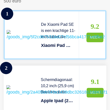
500 euro
1
De Xiaomi Pad SE
9.2
is een krachtige 11-
inch-tablet die
MEER
ontworpen is voor
Xiaomi Pad Se - 11 Inch 128 Gb Grijs Wifi
zowel gemak als
productiviteit. Met
behulp van het
2
handige
touchscreen maak
Schermdiagonaal:
jij in een
9.1
10,2 inch (25,9 cm)
handomdraai
Beeldresolutie:
verschillende
MEER
2160x1620
notities voor
Apple Ipad (2021) Wifi - 64 Gb Spacegrijs
Batterijduur: tot 10
bijvoorbeeld je werk