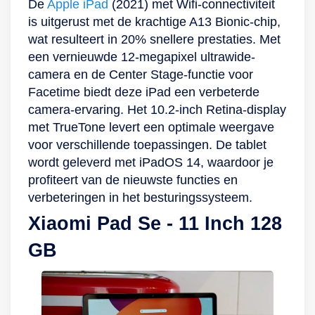
leuke foto van jezelf
De
Apple iPad
(2021) met Wifi-connectiviteit
en je vrienden, of
is uitgerust met de krachtige A13 Bionic-chip,
van het uitzicht dat
wat resulteert in 20% snellere prestaties. Met
je bewondert als je
een vernieuwde 12-megapixel ultrawide-
onderweg bent.
camera en de Center Stage-functie voor
Maar de camera
Facetime biedt deze iPad een verbeterde
heeft een nog
camera-ervaring. Het 10.2-inch Retina-display
belangrijkere
met TrueTone levert een optimale weergave
functie. Deze is
voor verschillende toepassingen. De tablet
namelijk in te stellen
wordt geleverd met iPadOS 14, waardoor je
als beveiliging om
profiteert van de nieuwste functies en
toegang te krijgen
verbeteringen in het besturingssysteem.
tot je device. Werp
Xiaomi Pad Se - 11 Inch 128
een blik met jouw
GB
ogen op de camera
en bij een klik wordt
hij ontgrendeld. Zo
weet je zeker dat