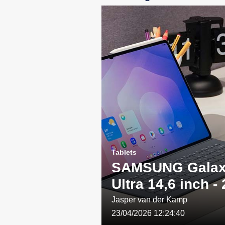
Tablets
SAMSUNG Galax
Ultra 14,6 inch -
WIFI - Grijs: Een
Jasper van der Kamp
23/04/2026 12:24:40
combinatie van