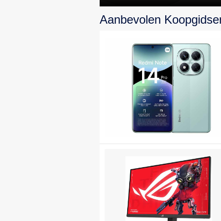
topprestaties en
Aanbevolen Koopgidse
design