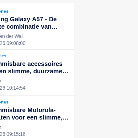
ones
ng Galaxy A57 - De
te combinatie van
kende prestaties en
an der Wal
ol design, de nieuwe
26 09:08:00
voor een slim leven
ies
nmisbare accessoires
een slimme, duurzame
ntegreerde digitale
k
ng
26 10:14:54
ones
nmisbare Motorola-
ten voor een slimme,
ënte en duurzame
k
le ervaring
26 09:15:16