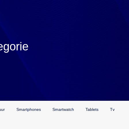
egorie
uur
Smartphones
Smartwatch
Tablets
Tv