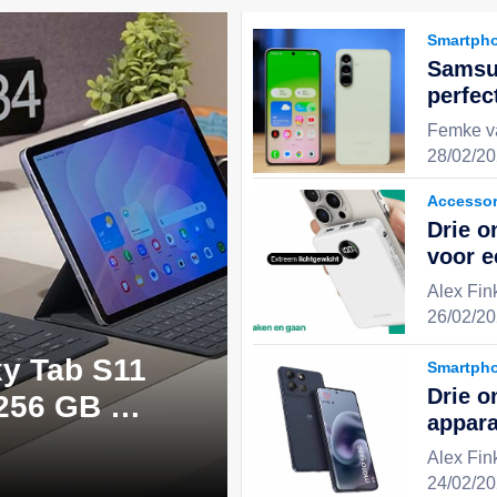
Smartph
Samsu
perfec
uitste
Femke v
stijlv
28/02/20
keuze 
Accessor
Drie o
voor 
en geï
Alex Fin
ervari
26/02/20
y Tab S11
Smartph
Drie o
 256 GB -
appara
 perfecte
effici
Alex Fin
digita
24/02/20