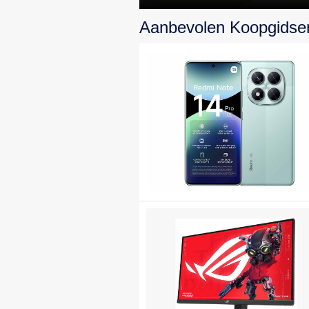
topprestaties en
Aanbevolen Koopgidse
design