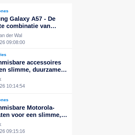
ones
ng Galaxy A57 - De
te combinatie van
kende prestaties en
an der Wal
ol design, de nieuwe
26 09:08:00
voor een slim leven
ies
nmisbare accessoires
een slimme, duurzame
ntegreerde digitale
k
ng
26 10:14:54
ones
nmisbare Motorola-
ten voor een slimme,
ënte en duurzame
k
le ervaring
26 09:15:16