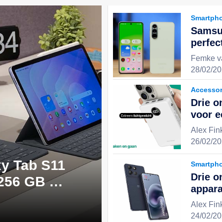
Smartph
Samsu
perfec
uitste
Femke v
stijlv
28/02/20
keuze 
Accessor
Drie o
voor 
en geï
Alex Fin
ervari
26/02/20
y Tab S11
Smartph
Drie o
 256 GB -
appara
 perfecte
effici
Alex Fin
digita
24/02/20