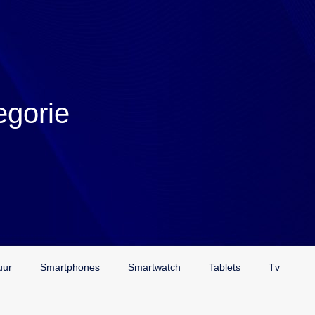
egorie
uur
Smartphones
Smartwatch
Tablets
Tv