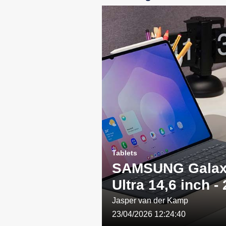
Tablets
SAMSUNG Galax
Ultra 14,6 inch -
WIFI - Grijs: Een
Jasper van der Kamp
23/04/2026 12:24:40
combinatie van