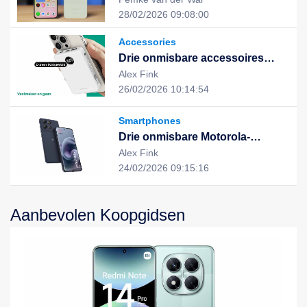
uitstekende prestaties en stijlvol
28/02/2026 09:08:00
design, de nieuwe keuze voor
een slim leven
Accessories
Drie onmisbare accessoires
voor een slimme, duurzame en
Alex Fink
geïntegreerde digitale ervaring
26/02/2026 10:14:54
Smartphones
Drie onmisbare Motorola-
apparaten voor een slimme,
Alex Fink
efficiënte en duurzame digitale
24/02/2026 09:15:16
ervaring
Aanbevolen Koopgidsen