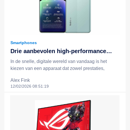
Smartphones
Drie aanbevolen high-performance
apparaten: Redmi Note 14, Redmi
In de snelle, digitale wereld van vandaag is het
Note 14 Pro 5G en het Xiaomi 15T +
kiezen van een apparaat dat zowel prestaties,
Redmi Pad 2-combinatie
batterijduur, slimme functionaliteit als een redelijke
Alex Fink
prijs biedt, essentieel voor een efficiëntere en
12/02/2026 08:51:19
gelukkigere levensstijl. Xiaomi staat bekend om zijn
filosofie van "technologie voor iedereen", en door
middel van slimme, kostenefficiënte innovaties breidt
het technologie uit tot het dagelijks leven van
mensen uit alle lagen van de samenleving. In dit
artikel nemen we drie opvallende apparaten onder