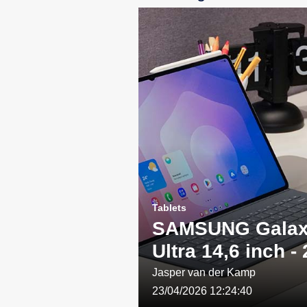
Tablets
SAMSUNG Galax
Ultra 14,6 inch -
WIFI - Grijs: Een
Jasper van der Kamp
23/04/2026 12:24:40
combinatie van