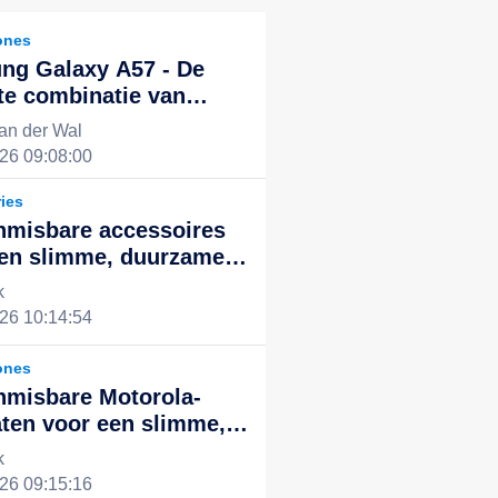
ones
ng Galaxy A57 - De
te combinatie van
kende prestaties en
an der Wal
ol design, de nieuwe
26 09:08:00
voor een slim leven
ies
nmisbare accessoires
een slimme, duurzame
ntegreerde digitale
k
ng
26 10:14:54
ones
nmisbare Motorola-
ten voor een slimme,
ënte en duurzame
k
le ervaring
26 09:15:16