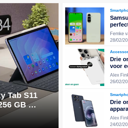
Smartph
Samsu
perfec
uitste
Femke v
stijlv
28/02/20
keuze 
Accessor
Drie o
voor 
en geï
Alex Fin
ervari
26/02/20
y Tab S11
Smartph
Drie o
 256 GB -
appara
 perfecte
effici
Alex Fin
digita
24/02/20