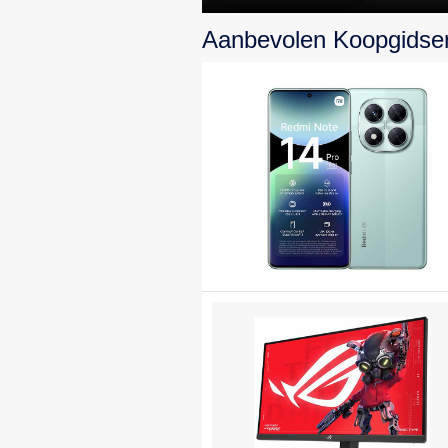
topprestaties en
Aanbevolen Koopgidse
design