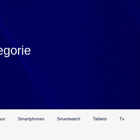
egorie
uur
Smartphones
Smartwatch
Tablets
Tv