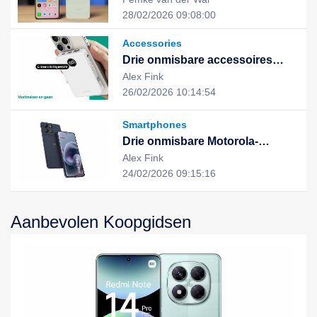
uitstekende prestaties en stijlvol
28/02/2026 09:08:00
design, de nieuwe keuze voor
een slim leven
Accessories
Drie onmisbare accessoires
voor een slimme, duurzame en
Alex Fink
geïntegreerde digitale ervaring
26/02/2026 10:14:54
Smartphones
Drie onmisbare Motorola-
apparaten voor een slimme,
Alex Fink
efficiënte en duurzame digitale
24/02/2026 09:15:16
ervaring
Aanbevolen Koopgidsen