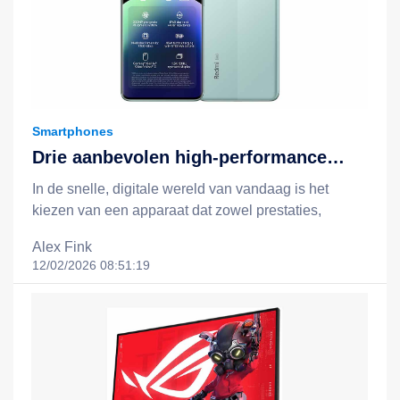
Smartphones
Drie aanbevolen high-performance
apparaten: Redmi Note 14, Redmi
In de snelle, digitale wereld van vandaag is het
Note 14 Pro 5G en het Xiaomi 15T +
kiezen van een apparaat dat zowel prestaties,
Redmi Pad 2-combinatie
batterijduur, slimme functionaliteit als een redelijke
Alex Fink
prijs biedt, essentieel voor een efficiëntere en
12/02/2026 08:51:19
gelukkigere levensstijl. Xiaomi staat bekend om zijn
filosofie van "technologie voor iedereen", en door
middel van slimme, kostenefficiënte innovaties breidt
het technologie uit tot het dagelijks leven van
mensen uit alle lagen van de samenleving. In dit
artikel nemen we drie opvallende apparaten onder