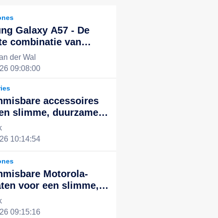
ones
ng Galaxy A57 - De
te combinatie van
kende prestaties en
an der Wal
ol design, de nieuwe
26 09:08:00
voor een slim leven
ies
nmisbare accessoires
een slimme, duurzame
ntegreerde digitale
k
ng
26 10:14:54
ones
nmisbare Motorola-
ten voor een slimme,
ënte en duurzame
k
le ervaring
26 09:15:16