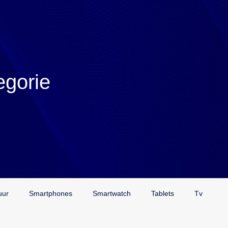
egorie
uur
Smartphones
Smartwatch
Tablets
Tv