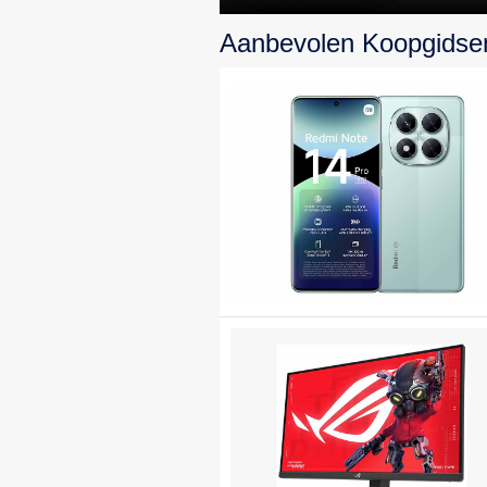
topprestaties en
Aanbevolen Koopgidse
design