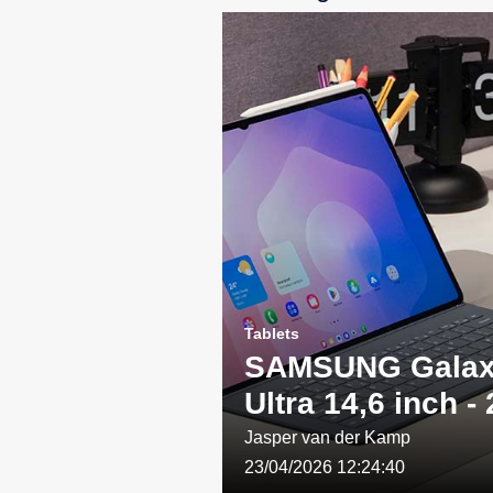
Tablets
SAMSUNG Galax
Ultra 14,6 inch -
WIFI - Grijs: Een
Jasper van der Kamp
23/04/2026 12:24:40
combinatie van