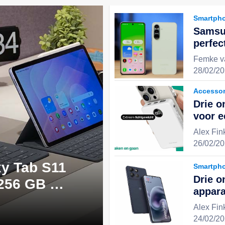
Smartph
Samsu
perfec
uitste
Femke v
stijlv
28/02/20
keuze 
Accessor
Drie o
voor 
en geï
Alex Fin
ervari
26/02/20
y Tab S11
Smartph
Drie o
 256 GB -
appara
 perfecte
effici
Alex Fin
digita
24/02/20