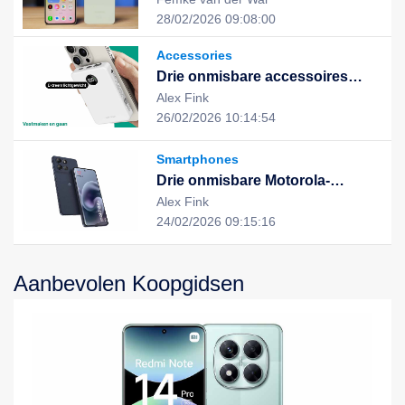
uitstekende prestaties en stijlvol
28/02/2026 09:08:00
design, de nieuwe keuze voor
een slim leven
Accessories
Drie onmisbare accessoires
voor een slimme, duurzame en
Alex Fink
geïntegreerde digitale ervaring
26/02/2026 10:14:54
Smartphones
Drie onmisbare Motorola-
apparaten voor een slimme,
Alex Fink
efficiënte en duurzame digitale
24/02/2026 09:15:16
ervaring
Aanbevolen Koopgidsen