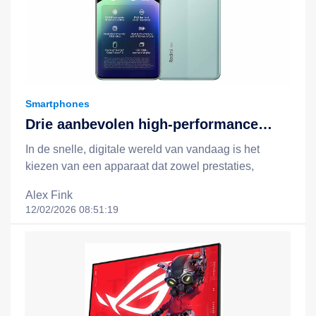
Smartphones
Drie aanbevolen high-performance
apparaten: Redmi Note 14, Redmi
In de snelle, digitale wereld van vandaag is het
Note 14 Pro 5G en het Xiaomi 15T +
kiezen van een apparaat dat zowel prestaties,
Redmi Pad 2-combinatie
batterijduur, slimme functionaliteit als een redelijke
Alex Fink
prijs biedt, essentieel voor een efficiëntere en
12/02/2026 08:51:19
gelukkigere levensstijl. Xiaomi staat bekend om zijn
filosofie van "technologie voor iedereen", en door
middel van slimme, kostenefficiënte innovaties breidt
het technologie uit tot het dagelijks leven van
mensen uit alle lagen van de samenleving. In dit
artikel nemen we drie opvallende apparaten onder