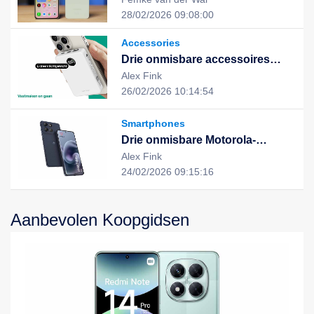
uitstekende prestaties en stijlvol
28/02/2026 09:08:00
design, de nieuwe keuze voor
een slim leven
Accessories
Drie onmisbare accessoires
voor een slimme, duurzame en
Alex Fink
geïntegreerde digitale ervaring
26/02/2026 10:14:54
Smartphones
Drie onmisbare Motorola-
apparaten voor een slimme,
Alex Fink
efficiënte en duurzame digitale
24/02/2026 09:15:16
ervaring
Aanbevolen Koopgidsen