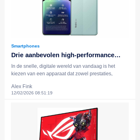
Smartphones
Drie aanbevolen high-performance
apparaten: Redmi Note 14, Redmi
In de snelle, digitale wereld van vandaag is het
Note 14 Pro 5G en het Xiaomi 15T +
kiezen van een apparaat dat zowel prestaties,
Redmi Pad 2-combinatie
batterijduur, slimme functionaliteit als een redelijke
Alex Fink
prijs biedt, essentieel voor een efficiëntere en
12/02/2026 08:51:19
gelukkigere levensstijl. Xiaomi staat bekend om zijn
filosofie van "technologie voor iedereen", en door
middel van slimme, kostenefficiënte innovaties breidt
het technologie uit tot het dagelijks leven van
mensen uit alle lagen van de samenleving. In dit
artikel nemen we drie opvallende apparaten onder