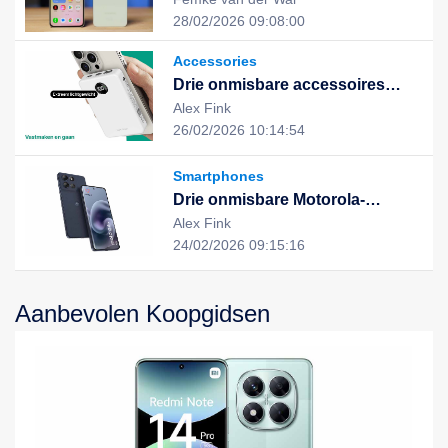
uitstekende prestaties en stijlvol
28/02/2026 09:08:00
design, de nieuwe keuze voor
een slim leven
Accessories
Drie onmisbare accessoires
voor een slimme, duurzame en
Alex Fink
geïntegreerde digitale ervaring
26/02/2026 10:14:54
Smartphones
Drie onmisbare Motorola-
apparaten voor een slimme,
Alex Fink
efficiënte en duurzame digitale
24/02/2026 09:15:16
ervaring
Aanbevolen Koopgidsen