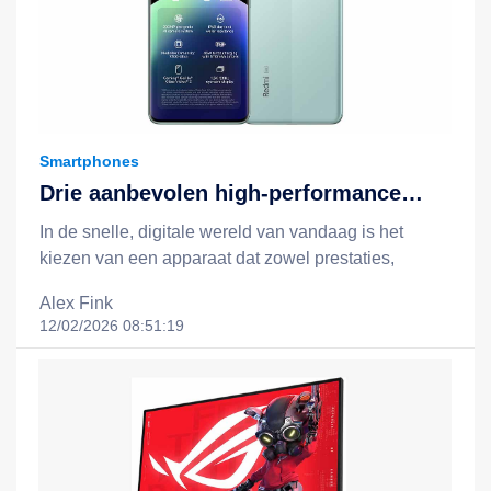
Smartphones
Drie aanbevolen high-performance
apparaten: Redmi Note 14, Redmi
In de snelle, digitale wereld van vandaag is het
Note 14 Pro 5G en het Xiaomi 15T +
kiezen van een apparaat dat zowel prestaties,
Redmi Pad 2-combinatie
batterijduur, slimme functionaliteit als een redelijke
Alex Fink
prijs biedt, essentieel voor een efficiëntere en
12/02/2026 08:51:19
gelukkigere levensstijl. Xiaomi staat bekend om zijn
filosofie van "technologie voor iedereen", en door
middel van slimme, kostenefficiënte innovaties breidt
het technologie uit tot het dagelijks leven van
mensen uit alle lagen van de samenleving. In dit
artikel nemen we drie opvallende apparaten onder