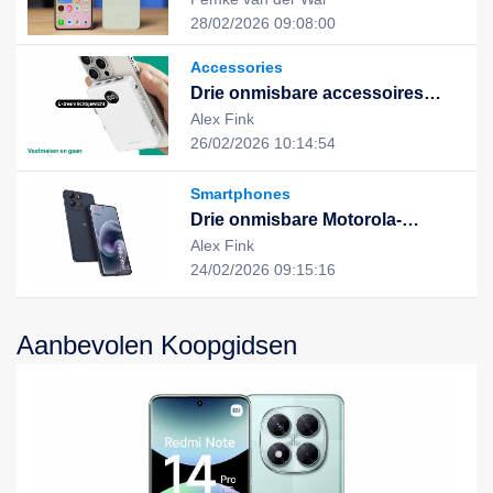
uitstekende prestaties en stijlvol
28/02/2026 09:08:00
design, de nieuwe keuze voor
een slim leven
Accessories
Drie onmisbare accessoires
voor een slimme, duurzame en
Alex Fink
geïntegreerde digitale ervaring
26/02/2026 10:14:54
Smartphones
Drie onmisbare Motorola-
apparaten voor een slimme,
Alex Fink
efficiënte en duurzame digitale
24/02/2026 09:15:16
ervaring
Aanbevolen Koopgidsen