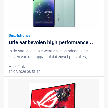
Smartphones
Drie aanbevolen high-performance
apparaten: Redmi Note 14, Redmi
In de snelle, digitale wereld van vandaag is het
Note 14 Pro 5G en het Xiaomi 15T +
kiezen van een apparaat dat zowel prestaties,
Redmi Pad 2-combinatie
batterijduur, slimme functionaliteit als een redelijke
Alex Fink
prijs biedt, essentieel voor een efficiëntere en
12/02/2026 08:51:19
gelukkigere levensstijl. Xiaomi staat bekend om zijn
filosofie van "technologie voor iedereen", en door
middel van slimme, kostenefficiënte innovaties breidt
het technologie uit tot het dagelijks leven van
mensen uit alle lagen van de samenleving. In dit
artikel nemen we drie opvallende apparaten onder