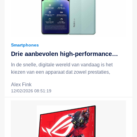
Smartphones
Drie aanbevolen high-performance
apparaten: Redmi Note 14, Redmi
In de snelle, digitale wereld van vandaag is het
Note 14 Pro 5G en het Xiaomi 15T +
kiezen van een apparaat dat zowel prestaties,
Redmi Pad 2-combinatie
batterijduur, slimme functionaliteit als een redelijke
Alex Fink
prijs biedt, essentieel voor een efficiëntere en
12/02/2026 08:51:19
gelukkigere levensstijl. Xiaomi staat bekend om zijn
filosofie van "technologie voor iedereen", en door
middel van slimme, kostenefficiënte innovaties breidt
het technologie uit tot het dagelijks leven van
mensen uit alle lagen van de samenleving. In dit
artikel nemen we drie opvallende apparaten onder