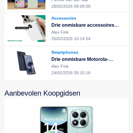
uitstekende prestaties en stijlvol
28/02/2026 09:08:00
design, de nieuwe keuze voor
een slim leven
Accessories
Drie onmisbare accessoires
voor een slimme, duurzame en
Alex Fink
geïntegreerde digitale ervaring
26/02/2026 10:14:54
Smartphones
Drie onmisbare Motorola-
apparaten voor een slimme,
Alex Fink
efficiënte en duurzame digitale
24/02/2026 09:15:16
ervaring
Aanbevolen Koopgidsen