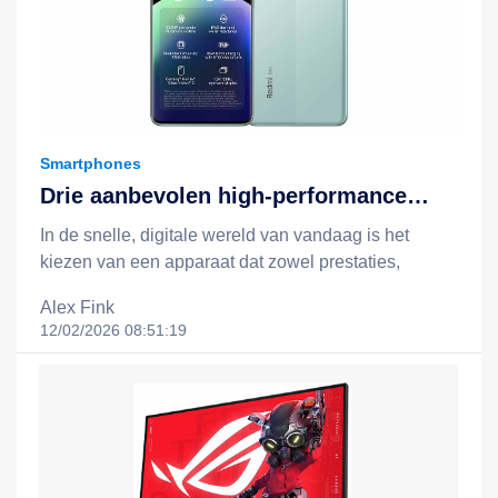
Smartphones
Drie aanbevolen high-performance
apparaten: Redmi Note 14, Redmi
In de snelle, digitale wereld van vandaag is het
Note 14 Pro 5G en het Xiaomi 15T +
kiezen van een apparaat dat zowel prestaties,
Redmi Pad 2-combinatie
batterijduur, slimme functionaliteit als een redelijke
Alex Fink
prijs biedt, essentieel voor een efficiëntere en
12/02/2026 08:51:19
gelukkigere levensstijl. Xiaomi staat bekend om zijn
filosofie van "technologie voor iedereen", en door
middel van slimme, kostenefficiënte innovaties breidt
het technologie uit tot het dagelijks leven van
mensen uit alle lagen van de samenleving. In dit
artikel nemen we drie opvallende apparaten onder