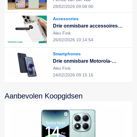
uitstekende prestaties en stijlvol
28/02/2026 09:08:00
design, de nieuwe keuze voor
een slim leven
Accessories
Drie onmisbare accessoires
voor een slimme, duurzame en
Alex Fink
geïntegreerde digitale ervaring
26/02/2026 10:14:54
Smartphones
Drie onmisbare Motorola-
apparaten voor een slimme,
Alex Fink
efficiënte en duurzame digitale
24/02/2026 09:15:16
ervaring
Aanbevolen Koopgidsen