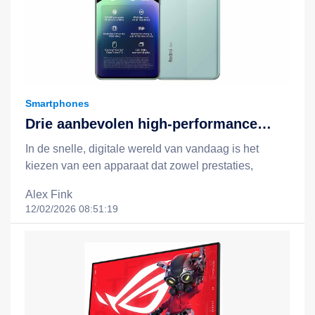
Smartphones
Drie aanbevolen high-performance
apparaten: Redmi Note 14, Redmi
In de snelle, digitale wereld van vandaag is het
Note 14 Pro 5G en het Xiaomi 15T +
kiezen van een apparaat dat zowel prestaties,
Redmi Pad 2-combinatie
batterijduur, slimme functionaliteit als een redelijke
Alex Fink
prijs biedt, essentieel voor een efficiëntere en
12/02/2026 08:51:19
gelukkigere levensstijl. Xiaomi staat bekend om zijn
filosofie van "technologie voor iedereen", en door
middel van slimme, kostenefficiënte innovaties breidt
het technologie uit tot het dagelijks leven van
mensen uit alle lagen van de samenleving. In dit
artikel nemen we drie opvallende apparaten onder