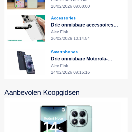
uitstekende prestaties en stijlvol
28/02/2026 09:08:00
design, de nieuwe keuze voor
een slim leven
Accessories
Drie onmisbare accessoires
voor een slimme, duurzame en
Alex Fink
geïntegreerde digitale ervaring
26/02/2026 10:14:54
Smartphones
Drie onmisbare Motorola-
apparaten voor een slimme,
Alex Fink
efficiënte en duurzame digitale
24/02/2026 09:15:16
ervaring
Aanbevolen Koopgidsen