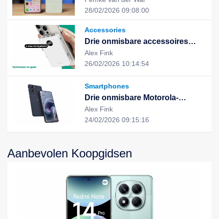
uitstekende prestaties en stijlvol
28/02/2026 09:08:00
design, de nieuwe keuze voor
een slim leven
Accessories
Drie onmisbare accessoires
voor een slimme, duurzame en
Alex Fink
geïntegreerde digitale ervaring
26/02/2026 10:14:54
Smartphones
Drie onmisbare Motorola-
apparaten voor een slimme,
Alex Fink
efficiënte en duurzame digitale
24/02/2026 09:15:16
ervaring
Aanbevolen Koopgidsen