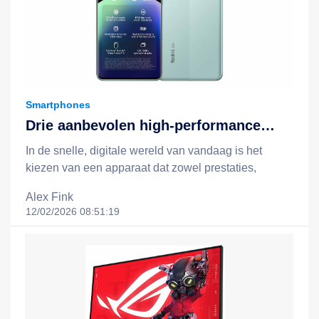
Smartphones
Drie aanbevolen high-performance
apparaten: Redmi Note 14, Redmi
In de snelle, digitale wereld van vandaag is het
Note 14 Pro 5G en het Xiaomi 15T +
kiezen van een apparaat dat zowel prestaties,
Redmi Pad 2-combinatie
batterijduur, slimme functionaliteit als een redelijke
Alex Fink
prijs biedt, essentieel voor een efficiëntere en
12/02/2026 08:51:19
gelukkigere levensstijl. Xiaomi staat bekend om zijn
filosofie van "technologie voor iedereen", en door
middel van slimme, kostenefficiënte innovaties breidt
het technologie uit tot het dagelijks leven van
mensen uit alle lagen van de samenleving. In dit
artikel nemen we drie opvallende apparaten onder