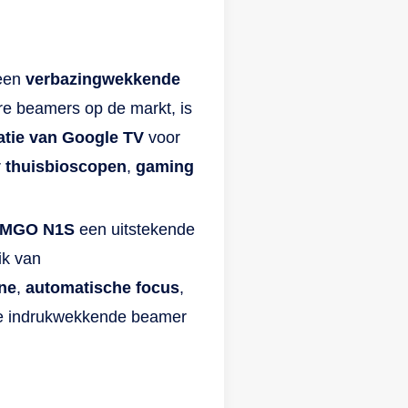
 een
verbazingwekkende
re beamers op de markt, is
atie van Google TV
voor
r
thuisbioscopen
,
gaming
JMGO N1S
een uitstekende
ik van
ne
,
automatische focus
,
deze indrukwekkende beamer