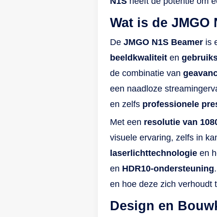
N1S
heeft de potentie om e
Wat is de JMGO
De
JMGO N1S Beamer
is 
beeldkwaliteit
en
gebruik
de combinatie van
geavanc
een naadloze streamingervar
en zelfs
professionele pre
Met een
resolutie van 108
visuele ervaring, zelfs in 
laserlichttechnologie
en h
en
HDR10-ondersteuning
en hoe deze zich verhoudt t
Design en Bouwk