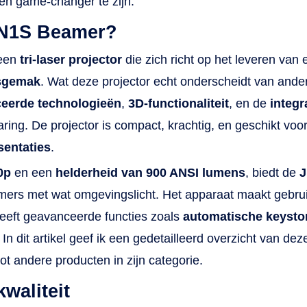
en game-changer te zijn.
 N1S Beamer?
een
tri-laser projector
die zich richt op het leveren van
sgemak
. Wat deze projector echt onderscheidt van ande
eerde technologieën
,
3D-functionaliteit
, en de
integr
ing. De projector is compact, krachtig, en geschikt voo
sentaties
.
0p
en een
helderheid van 900 ANSI lumens
, biedt de
kamers met wat omgevingslicht. Het apparaat maakt gebru
eeft geavanceerde functies zoals
automatische keysto
. In dit artikel geef ik een gedetailleerd overzicht van 
ot andere producten in zijn categorie.
waliteit