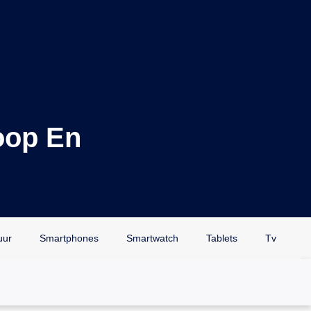
oop En
uur
Smartphones
Smartwatch
Tablets
Tv