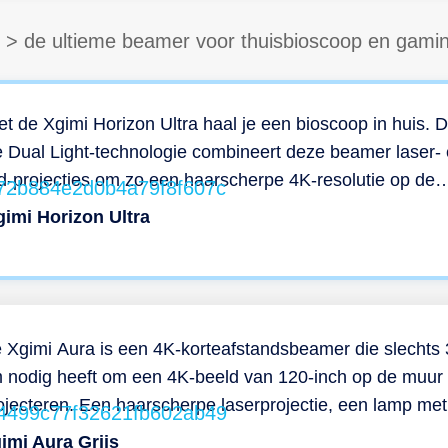
>
de ultieme beamer voor thuisbioscoop en gami
t de Xgimi Horizon Ultra haal je een bioscoop in huis. 
 Dual Light-technologie combineert deze beamer laser-
d-projecties om zo een haarscherpe 4K-resolutie op de
ur te tonen. In combinatie met Dolby Vision geniet je d
gimi Horizon Ultra
k van een helder beeld met een hoog contrast. Zelfs
erdag! Want door de slimme functies van de Horizon Ult
rdt de kracht van de projectie aangepast aan het licht w
 kamer in schijnt. Het beeld past zich ook aan de stand
 beamer aan. Zo corrigeert hij scheef beeld uit zichzelf, s
 Xgimi Aura is een 4K-korteafstandsbeamer die slechts
j het beeld zelf scherp, en maakt hij het beeld iets kleiner
 nodig heeft om een 4K-beeld van 120-inch op de muur 
 een object in de projectie staat. Mocht er een kind of
ojecteren. Een haarscherpe laserprojectie, een lamp met
isdier de projectie inlopen, dan dimt de Xgimi Horizon Ul
n levensduur van 20.000 werkuren, en geluid van Harm
imi Aura Grijs