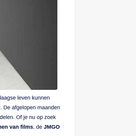
Dat
n
?
en
n
dere
mi
.
n.
 op
ledaagse leven kunnen
voor
r
. De afgelopen maanden
ng
 delen. Of je nu op zoek
er
men van films
, de
JMGO