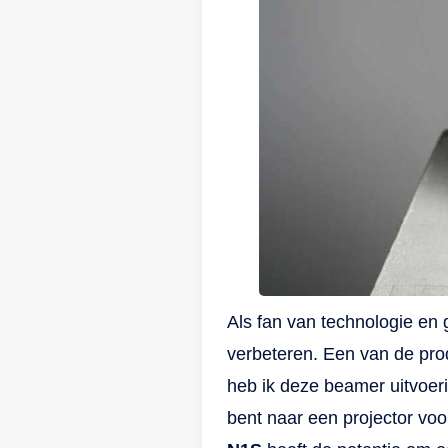
fu
av
Ui
is
ei
me
Ve
pr
ho
au
Bl
pr
co
ve
af
op
be
Ha
ki
Al
de
Als fan van technologie en 
aa
verbeteren. Een van de prod
de
ga
heb ik deze beamer uitvoeri
en
bent naar een projector voo
wa