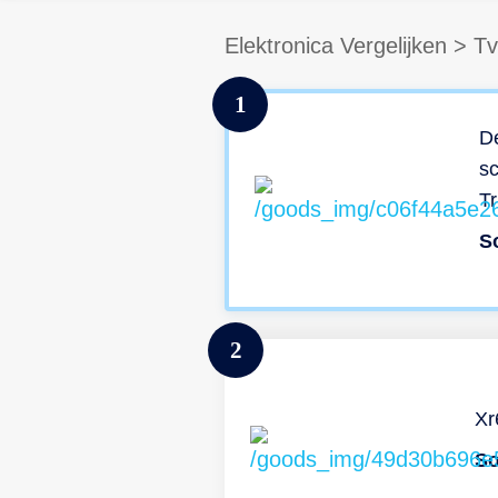
Elektronica Vergelijken
>
Tv
1
D
sc
Tr
in
S
bi
k
be
2
ba
Ne
fi
Xr
je
So
wo