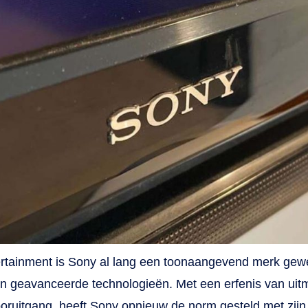
rtainment is Sony al lang een toonaangevend merk gew
n geavanceerde technologieën. Met een erfenis van ui
oruitgang, heeft Sony opnieuw de norm gesteld met zijn 