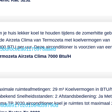
enic Kac 3232
aapkamer tijdens de warmere zomerdagen heerlijk koel.
arnaast zorgt de airco voor luchtontvochtiging tot wel 2 li
r dag, zodat ook je binnenklimaat in balans blijft. De airc
 te stellen in 3 verschillende snelheidsstanden, die je kies
a de bediening op het apparaat of met de afstandsbedien
 je huis lekker koel te houden tijdens de zomerhitte geb
arnaast is de KAC 3232 voorzien van een timer en is he
 de Airzeta Clima van Termozeta met koelvermogen van
lter wasbaar. Dit krijg je erbij: Afvoerslang, handleiding
000 BTU per uur. Deze airconditioner is voorzien van ee
splay, eenvoudige bediening en een afstandsbediening. Hi
rmozeta Airzeta Clima 7000 Btu/h
 te stellen op 3 verschillende snelheidsstanden. Verder is
rco voorzien van een timer tot 24 uur en is hij gemakkelijk
rplaatsen dankzij de wieltjes.
ximale ruimteafmetingen: 29 m³ Koelvermogen in BTU/
bekend Snelheidsstanden: 2 Afstandsbediening: Ja Met
ima TP 3020 airconditioner koel je ruimtes tot maximaal
 op een efficiënte manier. Zo zorg je gemakkelijk voor