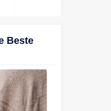
or
020
e Beste