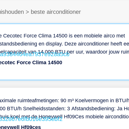
ishouden
>
beste airconditioner
e Cecotec Force Clima 14500 is een mobiele airco met
standsbediening en display. Deze airconditioner heeft e
elcapaciteit van 14.000 BTU per uur, waardoor jouw rui
el en effectief wordt afgekoeld. Daarnaast is de airco zel
ecotec Force Clima 14500
 de winter te gebruiken om de temperatuur juist omhoog 
ijgen: hij is namelijk voorzien van een warmtepomp. Ver
 de airconditioner geschikt voor ruimtes tot maximaal 30
erkante meter, en kies je zelf welke temperatuur je preci
lt bereiken in die ruimte. Naast de koel- en
ximale ruimteafmetingen: 90 m³ Koelvermogen in BTU/
erwarmingsmodus beschikt de Force Clima 14500 over 
00 BTU/h Snelheidsstanden: 3 Afstandsbediening: Ja H
ille nachtmodus en een ontvochtigingsfunctie waarmee t
 huis koel met de Honeywell Hf09Ces mobiele airconditi
ximaal 31 liter vocht per dag wordt verwijderd.
tgerust met handig display, koel-, ventilatie- en
neywell Hf09ces