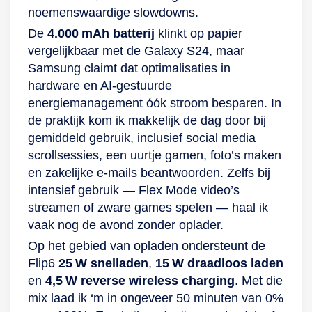
noemenswaardige slowdowns.
mooiste beelden.
een groepsfoto of -
Een veilig en sterk
video te maken. De
De
4.000 mAh batterij
klinkt op papier
toestel De Samsung
frontcamera is slim
vergelijkbaar met de Galaxy S24, maar
Galaxy Z Fold4 is
genoeg om deze
Samsung claimt dat optimalisaties in
waterbestendig.
vanuit de juiste hoek
hardware en AI‑gestuurde
Gebruik hem rustig
vast te leggen.
energiemanagement óók stroom besparen. In
als je in bad naar
(On)zichtbare
de praktijk kom ik makkelijk de dag door bij
een serie kijkt, op
beveiliging
gemiddeld gebruik, inclusief social media
het strand ligt of
Veiligheid staat
scrollsessies, een uurtje gamen, foto’s maken
door de regen loopt.
voorop bij deze
en zakelijke e‑mails beantwoorden. Zelfs bij
Laat je je toestel
opvouwbare
intensief gebruik — Flex Mode video’s
nog wel is vallen?
Samsung-
streamen of zware games spelen — haal ik
Geen probleem voor
smartphone. Naast
vaak nog de avond zonder oplader.
de valbestendige Z
de anti-kraslaag
Op het gebied van opladen ondersteunt de
Fold4. Hij is
voor het display en
Flip6
25 W snelladen
,
15 W draadloos laden
namelijk uitgerust
de behuizing
en
4,5 W reverse wireless charging
. Met die
met Gorilla Glass
beschikt de Flip4
mix laad ik ‘m in ongeveer 50 minuten van 0%
aan voor- en
over een IPX8-