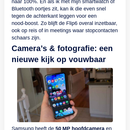
naar 100%. En als ik met mijn smartwatch of
achterkant. Dit
certificering. Een
Bluetooth oortjes zit, kan ik die even snel
beschermt hem
hevige regenbui of
tegen de achterkant leggen voor een
tegen krassen en
een duik in een
nood‑boost. Zo blijft de Flip6 overal inzetbaar,
schrammen. Het
diepte tot 1,5 meter
ook op reis of in meetings waar stopcontacten
frame is gemaakt
voor 30 minuten
schaars zijn.
van Armor
overleeft hij
Camera’s & fotografie: een
Aluminium om het
eenvoudig. Met de
scharnier en de
gezichtsherkenning
nieuwe kijk op vouwbaar
vouwbare
en
elementen te
vingerafdruksensor
beschermen. Aan
ontgrendel alleen jij
de zijkant zit de
in een oogwenk of
One-touch VIP
met een druk op de
access voor snelle
knop jouw Galaxy-
toegang als je de
smartphone. De
gezichtsherkenner
interne beveiliging
even wil overslaan.
heeft Samsung
Samsung heeft de
50 MP hoofdcamera
en
Al je gegevens zijn
geregeld met