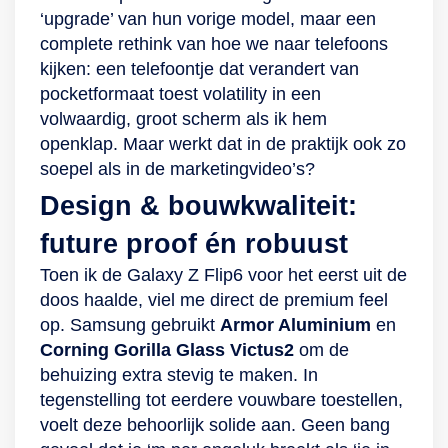
displays hebben
Beide displays zijn
toestel perfect voor
‘upgrade’ van hun vorige model, maar een
een
goed beschermd
het kijken van films,
complete rethink van hoe we naar telefoons
verversingssnelheid
tegen een
gamen en
kijken: een telefoontje dat verandert van
van 120 Hz, wat de
onverwachte
multitasken. Dit is
pocketformaat toest volatility in een
Samsung Galaxy Z
valpartij. Het
iets wat door de
volwaardig, groot scherm als ik hem
Fold4 erg geschikt
Corning Gorilla
intuïtieve menu’s
openklap. Maar werkt dat in de praktijk ook zo
maakt voor het
Glass Victus
erg makkelijk is
soepel als in de marketingvideo’s?
spelen van je
overwint krassen,
gemaakt, wat het
Design & bouwkwaliteit:
favoriete games.
waar het metalen
nog makkelijker
Krachtig genoeg
frame ervoor zorgt
maakt is de
future proof én robuust
voor de zwaarste
dat er geen deuken
mogelijkheid om het
Toen ik de Galaxy Z Flip6 voor het eerst uit de
applicaties De
in komen. Klein
toestel met een S
doos haalde, viel me direct de premium feel
Samsung Galaxy Z
maar krachtig Er valt
Pen te bedienen. De
op. Samsung gebruikt
Armor Aluminium
en
Fold4 is uitgerust
zoveel te ontdekken
Galaxy Z Fold 3 is
Corning Gorilla Glass Victus2
om de
met een zeer
met Galaxy Flip4,
opgebouwd uit
behuizing extra stevig te maken. In
krachtige Qualcomm
dat je natuurlijk niet
robuuste materialen
tegenstelling tot eerdere vouwbare toestellen,
Snapdragon 8+
wil dat je
zoals Gorilla Glass
voelt deze behoorlijk solide aan. Geen bang
Gen1-processor.
onverwachts moet
Victus en Armor