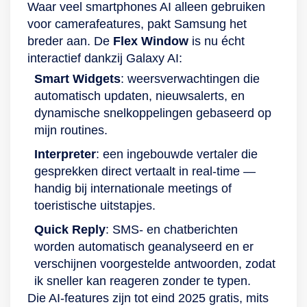
Galaxy Watch of
Waar veel smartphones AI alleen gebruiken
Buds. Handig om je
voor camerafeatures, pakt Samsung het
meldingen te
breder aan. De
Flex Window
is nu écht
regelen, muziek te
interactief dankzij Galaxy AI:
beluisteren of om
Smart Widgets
: weersverwachtingen die
oproepen te
automatisch updaten, nieuwsalerts, en
beantwoorden met
dynamische snelkoppelingen gebaseerd op
meerdere Samsung-
mijn routines.
apparaten.
Interpreter
: een ingebouwde vertaler die
gesprekken direct vertaalt in real‑time —
handig bij internationale meetings of
toeristische uitstapjes.
Quick Reply
: SMS‑ en chatberichten
worden automatisch geanalyseerd en er
verschijnen voorgestelde antwoorden, zodat
ik sneller kan reageren zonder te typen.
Die AI‑features zijn tot eind 2025 gratis, mits