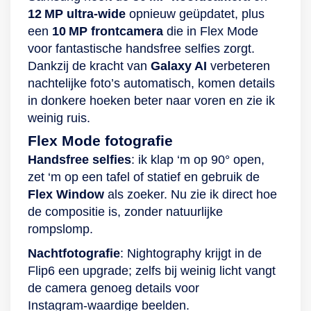
12 MP ultra‑wide
opnieuw geüpdatet, plus
goed beschermd
vertrouwde
een
10 MP frontcamera
die in Flex Mode
door de Samsung
applicaties. Knox is
voor fantastische handsfree selfies zorgt.
Knox-beveiliging.
een goede
Dankzij de kracht van
Galaxy AI
verbeteren
Flexibel, krachtig en
beveiliging om alle
nachtelijke foto’s automatisch, komen details
persoonlijk De
werk- en
in donkere hoeken beter naar voren en zie ik
Galaxy Z Fold4 is
privégegevens
weinig ruis.
voorzien van 2
gescheiden te
simkaartsloten.
houden. De Secure
Flex Mode fotografie
Hiermee is het
Folder is een veilige
Handsfree selfies
: ik klap ‘m op 90° open,
mogelijk om gebruik
omgeving om al
zet ‘m op een tafel of statief en gebruik de
te maken van twee
jouw documenten,
Flex Window
als zoeker. Nu zie ik direct hoe
telefoonnummers en
foto’s en video’s
de compositie is, zonder natuurlijke
abonnementen. Ook
veilig op te slaan,
rompslomp.
is het voorzien van
zodat niemand erbij
Nachtfotografie
: Nightography krijgt in de
het 5G-netwerk. De
kan. Klap een
Flip6 een upgrade; zelfs bij weinig licht vangt
lithium-ionbatterij
wereld aan
de camera genoeg details voor
van 4.400 mAh gaat
mogelijkheden open
Instagram‑waardige beelden.
lang mee. Als je
De Galaxy Flip4