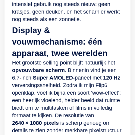
gemakkelijk
als je meerdere
5 camera’s en het
intensief gebruik nog steeds nieuw: geen
meerdere apps
taken tegelijk
opvouwbare design
krasjes, geen deuken, en het scharnier werkt
gelijktijdig. Dankzij
uitvoert. En goed om
zijn er allerlei
nog steeds als een zonnetje.
de opslagcapaciteit
te weten: de
mogelijkheden om
Display &
van 256 GB sla je al
Samsung Galaxy Z
te fotograferen. Zo
vouwmechanisme: één
jouw favoriete
Flip4 heeft genoeg
zet je bijvoorbeeld
momenten op.
ruimte om al jouw
het toestel neer en
apparaat, twee werelden
Professionele foto’s
belangrijke
film je jezelf, of
Het grootste selling point blijft natuurlijk het
met drie camera’s
momenten op te
maak je een foto
opvouwbare scherm
. Binnenin vind je een
Met maar liefst 3
slaan, namelijk 128
van iemand terwijl
6,7‑inch
Super AMOLED
-paneel met
120 Hz
verschillende
GB. Van
diegene mee kan
verversingssnelheid. Zodra ik mijn Flip6
camera’s aan de
nachtfotograaf tot
kijken op het tweede
openklap, voel ik bijna een soort ‘wow‑effect’:
achterzijde maak je
selfiespecialist Op
scherm. Dit alles
een heerlijk vloeiend, helder beeld dat ruimte
de mooiste en
de behuizing zit een
wordt aangedreven
biedt om te multitasken of films in volledig
scherpste foto’s en
dual-camera met 2
door een krachtige
formaat te kijken. De resolutie van
video’s. De Z Fold4
soorten lenzen: een
processor, daarbij
2640 × 1080 pixels
is scherp genoeg om
is uitgerust met een
ultragroothoek en
beschikt de Fold 3
details te zien zonder merkbare pixelstructuur.
50-
een groothoek.
over 12 GB werk- en