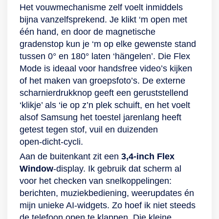
megapixelcamera
Beide hebben 12
512 GB
Het vouwmechanisme zelf voelt inmiddels
met groothoeklens,
megapixel en
opslaggeheugen.
bijna vanzelfsprekend. Je klikt ‘m open met
een 12-
speciale functies om
Het toestel wordt
één hand, en door de magnetische
megapixelcamera
de beste foto’s vast
van stroom voorzien
gradenstop kun je ‘m op elke gewenste stand
met
te leggen. Word de
door de krachtige
tussen 0° en 180° laten ‘hängelen’. Die Flex
ultragroothoeklens
ster van de ‘galaxy’
4.400-mAh-batterij.
Mode is ideaal voor handsfree video’s kijken
en een 10-
in jouw nachtfoto’s
of het maken van groepsfoto’s. De externe
megapixelcamera
of leg de omgeving
scharnierdrukknop geeft een geruststellend
met telelens. De
vast met de speciale
‘klikje’ als ‘ie op z’n plek schuift, en het voelt
telelens heeft de
Nightography-
alsof Samsung het toestel jarenlang heeft
mogelijkheid tot 3x
functie. Hiermee
getest tegen stof, vuil en duizenden
optische zoom. Voor
maak je ook
open‑dicht‑cycli.
je selfies zit er aan
schitterende
Aan de buitenkant zit een
3,4‑inch Flex
de voorkant van
beelden in het
Window
-display. Ik gebruik dat scherm al
deze smartphone
donker. In
voor het checken van snelkoppelingen:
een dual-camera
combinatie met de
berichten, muziekbediening, weerupdates én
met 4 en 10
optische
mijn unieke AI‑widgets. Zo hoef ik niet steeds
megapixel. Gebruik
beeldstabilisatie en
de telefoon open te klappen. Die kleine