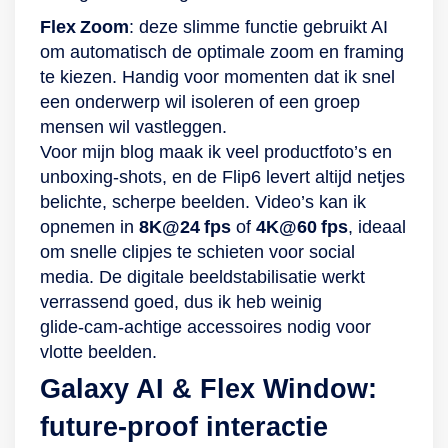
batterij dicht bij de
klap je graag open
Flex Zoom
: deze slimme functie gebruikt AI
0% komt, laad je
om te gebruiken of
om automatisch de optimale zoom en framing
hem snel weer op
om te laten zien aan
te kiezen. Handig voor momenten dat ik snel
met de Samsung
al je vrienden. Doe
een onderwerp wil isoleren of een groep
Adaptive Fast
dit gerust! Het
mensen wil vastleggen.
Charge. Het laden
scharnier is
Voor mijn blog maak ik veel productfoto’s en
kan ook draadloos!
gemaakt van Armor
unboxing‑shots, en de Flip6 levert altijd netjes
Met de ONE UI stem
Aluminium,
belichte, scherpe beelden. Video’s kan ik
je de Z Fold4
waardoor je hem
opnemen in
8K@24 fps
of
4K@60 fps
, ideaal
helemaal af op jouw
meer dan 200.000
om snelle clipjes te schieten voor social
stijl en voorkeuren
keer open- en
media. De digitale beeldstabilisatie werkt
voor een goede
dichtklapt.
verrassend goed, dus ik heb weinig
gebruikerservaring.
Daarnaast is deze
glide‑cam‑achtige accessoires nodig voor
Android-smartphone
vlotte beelden.
te verbinden met
Galaxy AI & Flex Window:
andere Samsung-
future‑proof interactie
gadgets, zoals de