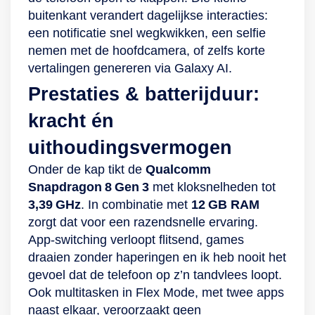
je de Samsung
4K-videoresolutie
buitenkant verandert dagelijkse interacties:
opengeklapt, dan
word je de regisseur
een notificatie snel wegkwikken, een selfie
heb je de krachtige
van de nacht. In het
nemen met de hoofdcamera, of zelfs korte
camera’s aan de
display zit een 10-
vertalingen genereren via Galaxy AI.
achterzijde tot je
megapixelcamera
Prestaties & batterijduur:
beschikking en zie
voor het maken van
je het scherm van
portretfoto’s. En met
kracht én
de voorzijde voor
de Flex Cam-modus
uithoudingsvermogen
nog betere selfies.
leg je deze nog
Onder de kap tikt de
Qualcomm
Door het gebruik
makkelijker vast. Zet
Snapdragon 8 Gen 3
met kloksnelheden tot
van innovatieve
de Galaxy Flip4
3,39 GHz
. In combinatie met
12 GB RAM
hard- en software
neer, kies jouw pose
zorgt dat voor een razendsnelle ervaring.
maakt de Galaxy Z
of show jouw moves
App‑switching verloopt flitsend, games
Fold4 heldere en
en je wordt in het
draaien zonder haperingen en ik heb nooit het
kleurrijke foto’s en
juiste perspectief
gevoel dat de telefoon op z’n tandvlees loopt.
video’s bij weinig
geplaatst. Het is ook
Ook multitasken in Flex Mode, met twee apps
licht. Ook ’s avonds
leuk om met
naast elkaar, veroorzaakt geen
schiet je dus de
meerdere vrienden