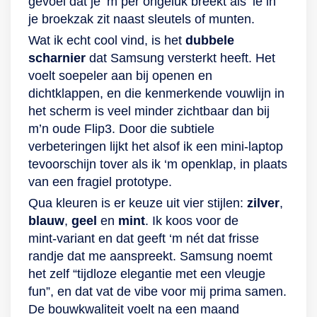
gevoel dat je ‘m per ongeluk breekt als ‘ie in
Deze octa-
stoppen. Daarom
Aluminium, hierdoor
je broekzak zit naast sleutels of munten.
coreprocessor heeft
beschikt dit toestel
kan het toestel een
Wat ik echt cool vind, is het
dubbele
een kloksnelheid tot
over een 3.700mAh-
val van wel 2 meter
scharnier
dat Samsung versterkt heeft. Het
3 GHz. Dit geeft
batterij. Deze grote
overleven.
voelt soepeler aan bij openen en
genoeg vermogen
capaciteit laat jou
Daarnaast is het
dichtklappen, en die kenmerkende vouwlijn in
voor de zwaarste
een hele dag
toestel waterdicht
het scherm is veel minder zichtbaar dan bij
applicaties. De
genieten van de
waardoor je hem
m’n oude Flip3. Door die subtiele
Galaxy Z Fold4 is
mogelijkheden bij
gerust overal mee
verbeteringen lijkt het alsof ik een mini‑laptop
daardoor ook
het maken en
naartoe kunt nemen.
tevoorschijn tover als ik ‘m openklap, in plaats
geschikt voor het
bekijken van jouw
De Fold 3 is
van een fragiel prototype.
editen van video’s of
multimedia. Het
uitgerust met een
het spelen van 3D-
8GB-werkgeheugen
triple-camera aan de
Qua kleuren is er keuze uit vier stijlen:
zilver
,
games. Ook
en de octa-
achterzijde en nog
blauw
,
geel
en
mint
. Ik koos voor de
multitasken is geen
coreprocessor met
een tweede
mint‑variant en dat geeft ‘m nét dat frisse
probleem. Door de
Qualcomm
selfiecamera die
randje dat me aanspreekt. Samsung noemt
12 GB aan
Snapdragon-chipset
verstopt zit achter
het zelf “tijdloze elegantie met een vleugje
werkgeheugen
zorgen voor
het grote scherm.
fun”, en dat vat de vibe voor mij prima samen.
gebruik je
vloeiende prestaties
Door het totaal van
De bouwkwaliteit voelt na een maand