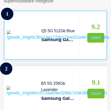
supervouwbare metgezel
1
9.2
Q5 5G 512Gb Blue
MEER
Samsung Galaxy Z Fold5 5g - 512 Gb Blauw
2
9.1
B5 5G 256Gb
Lavender
MEER
Samsung Galaxy Z Flip5 5g -256 Gb Lavender