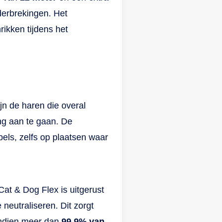
erbrekingen. Het
rikken tijdens het
n de haren die overal
ng aan te gaan. De
ubels, zelfs op plaatsen waar
at & Dog Flex is uitgerust
neutraliseren. Dit zorgt
ovendien meer dan
99,9% van