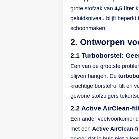
grote stofzak van
4,5 liter
k
geluidsniveau blijft beperkt 
schoonmaken.
2. Ontworpen vo
2.1 Turboborstel: Ge
Een van de grootste proble
blijven hangen. De
turbobo
krachtige borstelrol tilt en
gewone stofzuigers tekortsc
2.2 Active AirClean-fil
Een ander veelvoorkomend p
met een
Active AirClean-fi
ervoor dat je huis niet alle