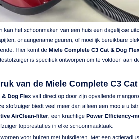
elkast of tussen de kussens van de bank.
jdens het stofzuigen Voorkom het last krijgen van je rug e
k tijdens het stofzuigen met behulp van de Comfort-
lescoopbuis. Deze verstel je gemakkelijk in hoogte, waa
 kan het schoonmaken van een huis een dagelijkse uitda
j ergonomisch verantwoord is. Ook bukken wordt door he
pijten, onaangename geuren, of moeilijk bereikbare pl
sign voorkomen. Door de rubberrand aan de bovenzijde
ijdt de buis als je hem tegen de muur zet niet weg. Door
doende. Hier komt de
Miele Complete C3 Cat & Dog Fle
wegingsvrijheid van 10 meter hoef je niet constant van
edestofzuiger is specifiek ontworpen om te voldoen aan 
opcontact te verwisselen. Even pauzeren gaat gemakkeli
or de parkeerhaak aan de achterzijde waar de slang aa
druk van de Miele Complete C3 Cat
st kan worden gezet. Doordat de Complete C2 rondom 
bberen rand heeft, beschadig je tijdens een kleine botsin
 & Dog Flex
valt direct op door zijn opvallende mangoro
uw meubels niet.
 stofzuiger biedt veel meer dan alleen een mooie uitst
tive AirClean-filter
, een krachtige
Power Efficiency-m
ofzuiger topprestaties in elke schoonmaaktaak.
ntworpen voor huizen met huisdieren. Met een actieradiu