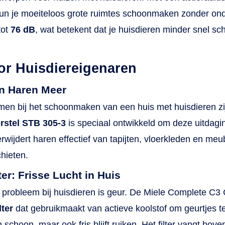
un je moeiteloos grote ruimtes schoonmaken zonder ond
tot
76 dB
, wat betekent dat je huisdieren minder snel sch
or Huisdiereigenaren
en Haren Meer
men bij het schoonmaken van een huis met huisdieren zij
rstel STB 305-3
is speciaal ontwikkeld om deze uitdagi
 verwijdert haren effectief van tapijten, vloerkleden en me
hieten.
ter: Frisse Lucht in Huis
robleem bij huisdieren is geur. De Miele Complete C3 C
lter
dat gebruikmaakt van actieve koolstof om geurtjes te 
en schoon, maar ook fris blijft ruiken. Het filter vangt b