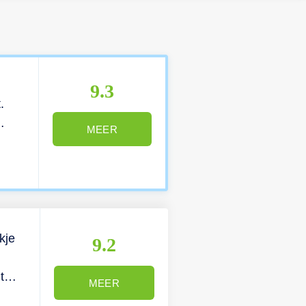
9.3
.
MEER
re
er
de
kje
9.2
t
MEER
u
een