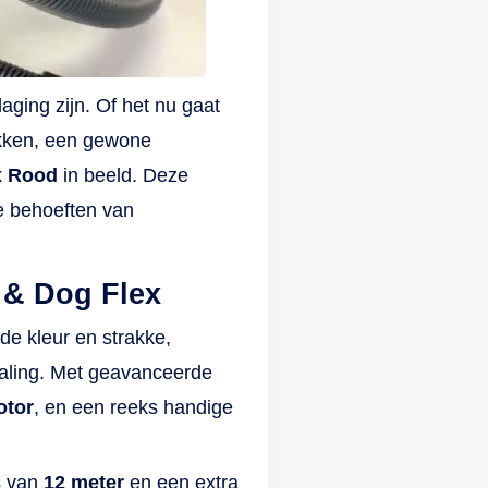
n
rdoor
ging zijn. Of het nu gaat
t
ekken, een gewone
 een
x Rood
in beeld. Deze
de behoeften van
jk
n
 & Dog Flex
een
g
de kleur en strakke,
raling. Met geavanceerde
otor
, en een reeks handige
s van
12 meter
en een extra