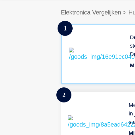
Elektronica Vergelijken
>
Hu
1
De
st
De
st
M
v
al
el
2
Da
be
Me
m
in
Hy
st
ui
da
Mi