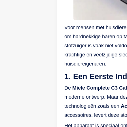
ko
ti
ne
te
Voor mensen met huisdieren
hi
om hardnekkige haren op ta
de
gl
stofzuiger is vaak niet vol
be
krachtige en veelzijdige sl
st
huisdiereigenaren.
do
1. Een Eerste In
va
ru
De
Miele Complete C3 Cat
jo
moderne ontwerp. Maar deze
technologieën zoals een
Ac
accessoires, levert deze st
Het apparaat is speciaal o