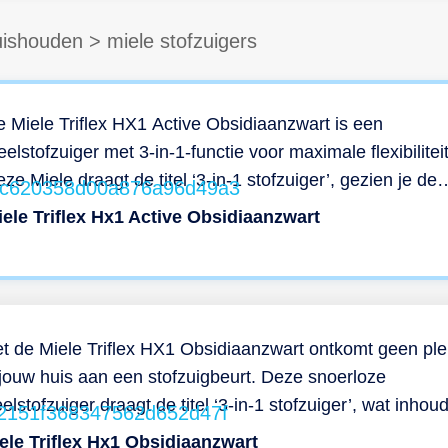
ishouden
>
miele stofzuigers
 Miele Triflex HX1 Active Obsidiaanzwart is een
eelstofzuiger met 3-in-1-functie voor maximale flexibiliteit
ze Miele draagt de titel ‘3-in-1 stofzuiger’, gezien je de
ofzuiger in een paar stappen transformeert tot een ande
iele Triflex Hx1 Active Obsidiaanzwart
orm en afmeting, en hem daarmee geschikt maakt voor
lerlei verschillende oppervlakken. Dankzij de extra brede
ektrische borstel maak je met gemak jouw vloer schoon.
arnaast blinkt deze stofzuiger uit in de filters waar hij ov
schikt; een motorfilter zodat vuil- en stofdeeltjes niet in 
t de Miele Triflex HX1 Obsidiaanzwart ontkomt geen ple
otor terecht komen en de motor beschadigen, en een
 jouw huis aan een stofzuigbeurt. Deze snoerloze
giene Lifetime-filter dat zorgt voor een schonere
eelstofzuiger draagt de titel ‘3-in-1 stofzuiger’, wat inhoud
tblaaslucht. Verder heeft de stofzuiger een geluidsnivea
t je de stofzuiger in een paar stappen transformeert tot 
ele Triflex Hx1 Obsidiaanzwart