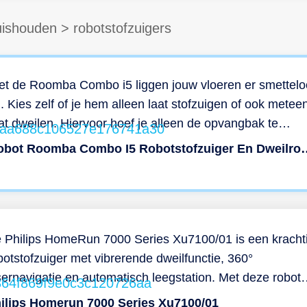
ishouden
>
robotstofzuigers
et de Roomba Combo i5 liggen jouw vloeren er smettelo
j. Kies zelf of je hem alleen laat stofzuigen of ook metee
at dweilen. Hiervoor hoef je alleen de opvangbak te
rwisselen. Het krachtige apparaat is geschikt voor alle
Irobot Roomba Combo I5 Rob
loertypen dankzij het schoonmaaksysteem met dubbele
bberen anti-klitborstels, een borsteltje voor randen en
eken en een dweilpad. De borstels maken vuil los en m
 extra zuigkracht verdwijnt het moeiteloos in de stofzuig
t efficiënte filter vangt ook nog eens tot 99% van stof,
 Philips HomeRun 7000 Series Xu7100/01 is een kracht
llen, huisstofmijt en honden- en kattenallergenen op. De
botstofzuiger met vibrerende dweilfunctie, 360°
ofzuiger maakt niet alleen grondig schoon, maar ook op
sernavigatie en automatisch leegstation. Met deze robot
imme manier. Hij brengt je huis in kaart en blijft bijleren 
niet je elke dag van een grondige reiniging, zonder moei
ilips Homerun 7000 Series Xu7100/01