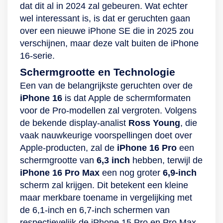
dat dit al in 2024 zal gebeuren. Wat echter
voorzien van een
wel interessant is, is dat er geruchten gaan
dual-camera met
over een nieuwe iPhone SE die in 2025 zou
ultragroothoek- en
verschijnen, maar deze valt buiten de iPhone
groothoeklens.
16-serie.
Gebruik de
nachtmodus om
Schermgrootte en Technologie
beelden met weinig
Een van de belangrijkste geruchten over de
licht uit het oog te
iPhone 16
is dat Apple de schermformaten
laten springen of
voor de Pro-modellen zal vergroten. Volgens
film 4K-HDR-video’s
de bekende display-analist
Ross Young
, die
met Dolby Vision-
vaak nauwkeurige voorspellingen doet over
technologie als een
Apple-producten, zal de
iPhone 16 Pro
een
professionele
schermgrootte van
6,3 inch
hebben, terwijl de
regisseur. De
iPhone 16 Pro Max
een nog groter
6,9-inch
TrueDepth-camera
scherm zal krijgen. Dit betekent een kleine
in de notch van de
maar merkbare toename in vergelijking met
iPhone 12 zorgt
de 6,1-inch en 6,7-inch schermen van
ervoor dat je op elk
respectievelijk de iPhone 15 Pro en Pro Max.