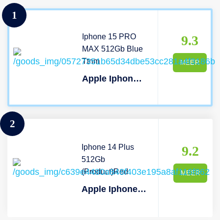
1
Iphone 15 PRO
9.3
MAX 512Gb Blue
Ttnm
MEER
Apple Iphone 15 Pro Max 5g - 512 Gb Blauw Titanium
2
Iphone 14 Plus
9.2
512Gb
(Product)Red
MEER
Apple Iphone 14 Plus 512gb Red