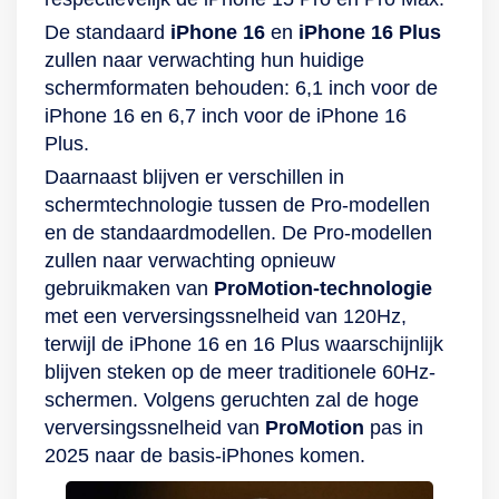
moment van de dag
De standaard
iPhone 16
en
iPhone 16 Plus
straalt op jouw
zullen naar verwachting hun huidige
portretfoto’s. Als
schermformaten behouden: 6,1 inch voor de
laatste is de iPhone
iPhone 16 en 6,7 inch voor de iPhone 16
compatibel met
Plus.
MagSafe, een
Daarnaast blijven er verschillen in
veilige en snelle,
schermtechnologie tussen de Pro-modellen
draadloze
en de standaardmodellen. De Pro-modellen
oplaadtechnologie
zullen naar verwachting opnieuw
die jouw Apple-
gebruikmaken van
ProMotion-technologie
toestel snel van
met een verversingssnelheid van 120Hz,
nieuwe energie
terwijl de iPhone 16 en 16 Plus waarschijnlijk
voorziet.
blijven steken op de meer traditionele 60Hz-
schermen. Volgens geruchten zal de hoge
verversingssnelheid van
ProMotion
pas in
2025 naar de basis-iPhones komen.