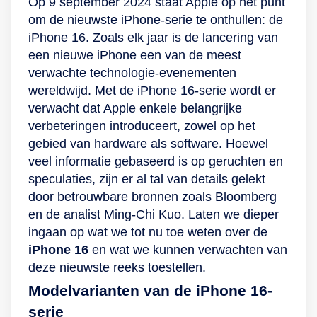
Op 9 september 2024 staat Apple op het punt
beelden oplevert.
avonturen met
streamen net zo
toevoeging zorgt
om de nieuwste iPhone-serie te onthullen: de
De (ultra)groothoek-
Hollywoodkwaliteit
soepel werkt als op
ervoor dat het
iPhone 16. Zoals elk jaar is de lancering van
en telelens helpen
vast te leggen. Je
een wifi-netwerk.
scherm tot 4 keer
een nieuwe iPhone een van de meest
je om je onderwerp
geniet zelfs in 4K
Kleur en contrast
beter beschermd is
verwachte technologie-evenementen
nog beter vast te
HDR en met Dolby
spatten verder van
bij valpartijen. Dit
wereldwijd. Met de iPhone 16-serie wordt er
leggen, en
Vision-technologie
het het 6,1-inch
6.1-inch-display rust
verwacht dat Apple enkele belangrijke
bewegend beeld
van jouw
Super Retina XDR
overigens op een
verbeteringen introduceert, zowel op het
schiet je in 4K HDR
herinneringen. De
oled-beeldscherm,
glazen behuizing
gebied van hardware als software. Hoewel
en met Dolby Vision
waterbestendigheid
en door de
met een
veel informatie gebaseerd is op geruchten en
in
en tot 4 keer betere
waterbestendigheid
hoogwaardig
speculaties, zijn er al tal van details gelekt
Hollywoodkwaliteit.
bescherming van
blijft je iPhone 13
aluminium frame,
door betrouwbare bronnen zoals Bloomberg
De TrueDepth-
het scherm dankzij
ook bij uitdagende
dat 11% dunner is
en de analist Ming-Chi Kuo. Laten we dieper
selfiecamera van de
Ceramic Shield
omstandigheden
dan de vorige
ingaan op wat we tot nu toe weten over de
13 Pro Max is
zorgen er daarnaast
functioneren.
iPhone-generatie.
iPhone 16
en wat we kunnen verwachten van
ondergebracht in
voor dat je iPhone
Dat geeft de iPhone
deze nieuwste reeks toestellen.
een vernieuwde
13 Pro een stootje
12 een bijzonder
Modelvarianten van de iPhone 16-
subtiele notch.
kan hebben. En is
stijlvol en handzaam
Dankzij zijn
het dan eindelijk tijd
design. En goed om
serie