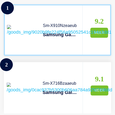
1
9.2
Sm-X910Nzeaeub
MEER
Samsung Galaxy Tab S9 Ultra - 14.6 Inch 256 Gb Beige Wifi
2
9.1
Sm-X716Bzaaeub
MEER
Samsung Galaxy Tab S9 - 11 Inch 128 Gb Zwart 4g