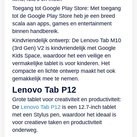
natuurlijk voorzien
van camera’s. Op de
Toegang tot Google Play Store: Met toegang
behuizing zit een 8-
tot de Google Play Store heb je een breed
megapixelcamera
scala aan apps, games en entertainment
en in de rand zit een
binnen handbereik.
selfiecamera met 2
Kindvriendelijk ontwerp: De Lenovo Tab M10
megapixel. Maak
(3rd Gen) V2 is kindvriendelijk met Google
dus gerust een
Kids Space, waardoor het een veilige en
leuke foto van jezelf
vermakelijke tablet is voor kinderen. Het
en je vrienden, of
compacte en lichte ontwerp maakt het ook
van het uitzicht dat
gemakkelijk mee te nemen.
je bewondert als je
Lenovo Tab P12
onderweg bent.
Grote tablet voor creativiteit en productiviteit:
Maar de camera
De
Lenovo Tab P12
is een 12.7-inch tablet
heeft een nog
met een Stylus pen, waardoor het ideaal is
belangrijkere
voor creatieve taken en productiviteit
functie. Deze is
onderweg.
namelijk in te stellen