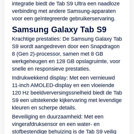
integratie biedt de Tab S9 Ultra een naadloze
microfoons en 2
ultragroothoeklens
nieuwste versie van
verbinding met andere Samsung-apparaten
stereospeakers van
heeft een upgrade
OneUI aanwezig om
voor een geïntegreerde gebruikerservaring.
AKG zorgen ervoor
gekregen. Hierdoor
soepel door apps te
Samsung Galaxy Tab S9
dat je goed
is bijvoorbeeld
navigeren,
verstaanbaar bent
videobellen nog
instellingen aan te
Krachtige prestaties: De Samsung Galaxy Tab
en je de ander ook
relaxter, omdat je
passen en je
S9 wordt aangedreven door een Snapdragon
goed verstaat. Het is
goed in beeld bent
favoriete widgets te
8 (Gen 2)-processor, samen met 8 GB
wel belangrijk dat je
en dit gecentreerd
kiezen. Deze
werkgeheugen en 128 GB opslagruimte, voor
een goede
wordt op jou. De 3
gebruikersinterface,
snelle en responsieve prestaties.
wifiverbinding hebt
microfoons en 2
net als de software,
Indrukwekkend display: Met een vernieuwd
en natuurlijk genoeg
stereospeakers van
wordt door
11-inch AMOLED-display en een vloeiende
batterij. Maar
AKG zorgen ervoor
Samsung tot 3 jaar
120 Hz beeldverversingssnelheid biedt de Tab
dankzij de
dat je goed
geüpdatet. Ook is hij
S9 een uitstekende kijkervaring met levendige
10.090mAh-accu en
verstaanbaar bent
te verbinden met
kleuren en scherpe details.
meegeleverde 45-
en je de ander ook
andere Samsung-
Beveiliging en duurzaamheid: Met een
watt-snellader zal je
goed verstaat. Het is
devices om content
vingerafdruksensor en een water- en
niet snel zonder
wel belangrijk dat je
te delen via
stofbestendige behuizing is de Tab S9 veilig
stroom komen te
een goede
bijvoorbeeld Quick