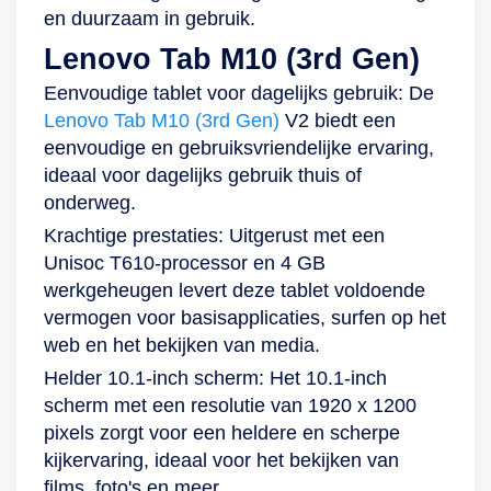
en duurzaam in gebruik.
zitten tijdens je
wifiverbinding hebt
Share. Als laatste is
Lenovo Tab M10 (3rd Gen)
videocall.
en natuurlijk genoeg
deze tablet dankzij
batterij. Maar
Samsung Kids erg
Eenvoudige tablet voor dagelijks gebruik: De
dankzij de
geschikt voor je
Lenovo Tab M10 (3rd Gen)
V2 biedt een
8.000mAh-accu en
kinderen. De Tab A9
eenvoudige en gebruiksvriendelijke ervaring,
meegeleverde 45-
laat ze via
ideaal voor dagelijks gebruik thuis of
watt-snellader zal je
kindvriendelijke
onderweg.
niet snel zonder
applicaties en
Krachtige prestaties: Uitgerust met een
stroom komen te
schermopnametijd
Unisoc T610-processor en 4 GB
zitten tijdens je
op een
werkgeheugen levert deze tablet voldoende
videocall.
verantwoorde
vermogen voor basisapplicaties, surfen op het
manier digitaal
web en het bekijken van media.
plezier beleven!
Helder 10.1-inch scherm: Het 10.1-inch
Ontgrendel in een
scherm met een resolutie van 1920 x 1200
ogenblik met de
pixels zorgt voor een heldere en scherpe
camera’s Deze
kijkervaring, ideaal voor het bekijken van
Samsung-tablet is
films, foto's en meer.