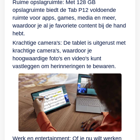
als beveiliging om
Ruime opslagruimte: Met 128 GB
toegang te krijgen
opslagruimte biedt de Tab P12 voldoende
tot je device. Werp
ruimte voor apps, games, media en meer,
een blik met jouw
waardoor je al je favoriete content bij de hand
ogen op de camera
hebt.
en bij een klik wordt
Krachtige camera's: De tablet is uitgerust met
hij ontgrendeld. Zo
krachtige camera's, waardoor je
weet je zeker dat
hoogwaardige foto's en video's kunt
niemand
vastleggen om herinneringen te bewaren.
ongevraagd
toegang krijgt tot
jouw (kids)content!
Werk en entertainment: Of je nu wilt werken