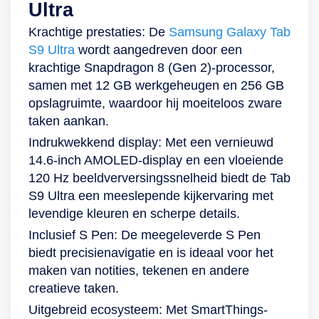
Ultra
Galaxy Tab S9 FE+
standaard
Laat je creativiteit de
en muziek pas echt
Krachtige prestaties: De
Samsung Galaxy Tab
heeft 3 camera’s:
inbegrepen om
vrije loop en leg alle
goed hoorbaar!
S9 Ultra
wordt aangedreven door een
twee 8-
makkelijk te
hoogtepunten vast
Verder hoef jij je
krachtige Snapdragon 8 (Gen 2)-processor,
megapixelcamera’s
navigeren en
in scherpe resolutie.
geen zorgen te
samen met 12 GB werkgeheugen en 256 GB
aan de achterkant
creatieve
maken over de
opslagruimte, waardoor hij moeiteloos zware
en een 12-
kunstwerken te
kijktijd. Deze
taken aankan.
megapixelcamera
maken. Veel
Galaxy-tablet heeft
aan de voorkant. De
videobellen met een
een 5.100mAh-
Indrukwekkend display: Met een vernieuwd
laatste camera met
grote accu De
batterij die bij
14.6-inch AMOLED-display en een vloeiende
ultragroothoeklens
Galaxy Tab S9 FE
normaal gebruik
120 Hz beeldverversingssnelheid biedt de Tab
heeft een upgrade
heeft 2 camera’s:
lang meegaat. Ga
S9 Ultra een meeslepende kijkervaring met
gekregen. Hierdoor
een 8-
voor de Galaxy
levendige kleuren en scherpe details.
is bijvoorbeeld
megapixelcamera
Experience De Tab
Inclusief S Pen: De meegeleverde S Pen
videobellen nog
aan de achterkant
A9 is alweer een
biedt precisienavigatie en is ideaal voor het
relaxter, omdat je
en een 12-
ster die je laat
maken van notities, tekenen en andere
goed in beeld bent
megapixelcamera
genieten van een
creatieve taken.
en dit gecentreerd
aan de voorkant. De
soepele Galaxy
Uitgebreid ecosysteem: Met SmartThings-
wordt op jou. De 3
laatste camera met
Experience. Zo is de