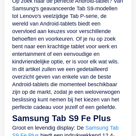
Op zoek naar de perfecte Android-tablet? Van
inch-display met
Geniet van een
werkgeheugen van
De tablet heeft
Krachtige prestaties
Samsung's geavanceerde Tab S9-modellen
WQGXA-resolutie is
soepele kijkervaring
3 GB heb jij de
namelijk een 13-
en grote
tot Lenovo's veelzijdige Tab P-serie, de
ontworpen om alles
Van een avond
mogelijkheid
megapixelcamera
opslagcapaciteit De
wereld van Android-tablets biedt een
zo gedetailleerd
bingewatchen op de
meerdere apps
aan de achterzijde
prestaties van de
overvloed aan keuzes voor verschillende
mogelijk weer te
bank tot jouw
tegelijkertijd te
en een van 8
Galaxy Tab A9 zijn
behoeften en voorkeuren. Of je nu op zoek
geven. In
artistieke
gebruiken zonder
megapixels aan de
aanzienlijk
bent naar een krachtige tablet voor werk en
combinatie met de
eigenschappen
prestatie- of
voorkant.
verbeterd dankzij de
entertainment of een eenvoudige en
16:10-
etaleren in een
snelheidsverlies.
octa-coreprocessor
kindvriendelijke optie, er is voor elk wat wils.
beeldverhouding en
kunstwerk: het 10.9-
Multitasken met de
met MediaTek Helio
In dit artikel zullen we een gedetailleerd
90 Hz
inch-display met
Pet1008 is dus een
Mt8781 (G99)-
overzicht geven van enkele van de beste
beeldverversingssnelheid
WUGXA-resolutie is
fluitje van een cent.
chipset. In
Android-tablets die momenteel beschikbaar
geniet je van
ontworpen om alles
HD-display en
vergelijking met de
zijn op de markt, zodat je een weloverwogen
soepele beelden op
zo gedetailleerd
stereospeakers
A7 Lite van
beslissing kunt nemen bij het kiezen van het
een groots scherm.
mogelijk weer te
Dankzij het grote
Samsung presteren
perfecte cadeau voor jezelf of een geliefde.
En ze zijn ook
geven. In
scherm van 10 inch
de single- en multi-
Samsung Tab S9 Fe Plus
helder en kleurrijk
combinatie met de
zie je goed wat je
core tot 299% beter!
dankzij Vision
16:10-
doet. De resolutie
Van multitasken in
Groot en levendig display: De
Samsung Tab
Booster. Neem hem
beeldverhouding en
ligt iets hoger dan
maximaal 2 apps tot
S9 Fe Plus
biedt een indrukwekkend 12.4-