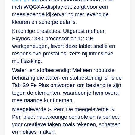
mee dus gerust mee
90 Hz
HD, namelijk 1.280
streamen via wifi:
inch WQGXA-display dat zorgt voor een
naar het strand of de
beeldverversingssnelheid
x 800. Dit is
deze Samsung-
meeslepende kijkervaring met levendige
tuin als je lekker in
geniet je van
mogelijk door de
tablet kan het
kleuren en scherpe details.
de zon gaat zitten.
soepele beelden op
16:10-verhouding
makkelijk aan.
Krachtige prestaties: Uitgerust met een
En gaat het toch
een groots scherm.
van deze tablet.
Zeker in
Exynos 1380-processor en 12 GB
regenen? De Tab
En ze zijn ook
Hierdoor heb je net
samenwerking met
werkgeheugen, levert deze tablet snelle en
S9 FE+ van
helder en kleurrijk
wat meer ruimte op
het 4GB-
responsieve prestaties, zelfs bij intensieve
Samsung is
dankzij Vision
je scherm om
werkgeheugen. En
multitasking.
afgewerkt met een
Booster. Neem hem
bijvoorbeeld notities
zelfs als je veel
Water- en stofbestendig: Met een robuuste
metalen behuizing
mee dus gerust mee
en tekeningen te
multimedia opslaat,
behuizing die water- en stofbestendig is, is de
die ook water- en
naar het strand of de
maken of te
worden alle
Tab S9 Fe Plus ontworpen om bestand te zijn
stofbestendig is.
tuin als je lekker in
genieten van
processen soepel
tegen de elementen, waardoor je hem overal
Creëer jouw Galaxy-
de zon gaat zitten.
entertainment. Ook
uitgevoerd. De
mee naartoe kunt nemen.
ecosysteem Maak
En gaat het toch
wordt scrollen heel
64GB-
Meegeleverde S-Pen: De meegeleverde S-
jouw tabletervaring
regenen? De Tab
gemakkelijk
opslagcapaciteit is
Pen biedt nauwkeurige controle en is perfect
nog completer door
S9 FE van
gemaakt dankzij het
namelijk
voor creatieve taken zoals tekenen, schetsen
jouw eigen Galaxy-
Samsung is
capacitieve
uitbreidbaar met een
en notities maken.
ecosysteem te
afgewerkt met een
touchscreen.
microSD-kaartje van