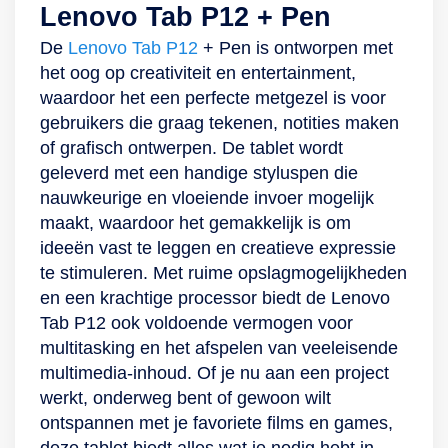
Lenovo Tab P12 + Pen
waardoor je langer
90 Hz
relatief dun en de
1 TB. Je hebt dus
van de tablet
beeldverversingssnelheid
tablet zelf weegt
geen keuzestress
De
Lenovo Tab P12
+ Pen is ontworpen met
gebruikmaakt
geniet je van
slechts 465 gram,
om te bepalen
het oog op creativiteit en entertainment,
zonder vermoeide
soepele beelden op
waardoor jij hem
welke foto, video of
waardoor het een perfecte metgezel is voor
ogen te krijgen. Ook
een groots scherm.
met gemak
app je op deze
gebruikers die graag tekenen, notities maken
is de Tab Extreme
En ze zijn ook
meeneemt. De
Android-tablet moet
of grafisch ontwerpen. De tablet wordt
uitgerust met wifi 6,
helder en kleurrijk
tablet bevat tevens
bewaren. Geniet
geleverd met een handige styluspen die
waarvan de
dankzij Vision
een selfiecamera
van een
nauwkeurige en vloeiende invoer mogelijk
verbindingssnelheid
Booster. Neem hem
van 8 megapixel.
meeslepende
maakt, waardoor het gemakkelijk is om
tot wel 3 keer hoger
mee dus gerust mee
Hier maak jij
kijkervaring Van een
ideeën vast te leggen en creatieve expressie
is dan zijn
naar het strand of de
eenvoudig foto’s en
serie kijken tot in de
te stimuleren. Met ruime opslagmogelijkheden
voorganger.
tuin als je lekker in
video’s mee of
late avonduren
en een krachtige processor biedt de Lenovo
Daarnaast is hij
de zon gaat zitten.
neem je in hoge
games spelen: op
Tab P12 ook voldoende vermogen voor
dankzij zijn
En gaat het toch
kwaliteit deel aan
elk moment ga je op
multitasking en het afspelen van veeleisende
compacte formaat
regenen? De Tab
een videomeeting
in jouw kijkervaring.
multimedia-inhoud. Of je nu aan een project
overal mee naartoe
S9 FE van
voor bijvoorbeeld
De Tab A9 Plus
werkt, onderweg bent of gewoon wilt
te nemen. Laat je
Samsung is
school of werk. Met
(2023) van
ontspannen met je favoriete films en games,
creativiteit de vrije
afgewerkt met een
een batterijduur tot
Samsung is