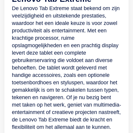
browse zonder
lichtnetadapter
Geniet van een
Mocht je toch plek
streamen via wifi:
De Lenovo Tab Extreme staat bekend om zijn
problemen of
soepele kijkervaring
tekortkomen; het
deze Samsung-
veelzijdigheid en uitstekende prestaties,
onderbrekingen. De
Van een avond
geheugen is uit te
tablet kan het
waardoor het een ideale keuze is voor zowel
Lenovo Tab Extreme
bingewatchen op de
breiden met een
makkelijk aan.
productiviteit als entertainment. Met een
beschikt over maar
bank tot jouw
microSD-kaart tot
Zeker in
krachtige processor, ruime
liefst8 luidsprekers
artistieke
wel 1 TB. Display
samenwerking met
opslagmogelijkheden en een prachtig display
met Dolby Atmos-
eigenschappen
voor elke activiteit
het 4GB-
levert deze tablet een complete
audio voor een
etaleren in een
De Tab M10 Plus
werkgeheugen. En
gebruikerservaring die voldoet aan diverse
levendige
kunstwerk: het 10.9-
heeft een 10.6-inch-
zelfs als je veel
behoeften. De tablet wordt geleverd met
luisterervaring. De
inch-display met
IPS-scherm met een
multimedia opslaat,
handige accessoires, zoals een optionele
omgevingslichtsensor
WUGXA-resolutie is
frequentie van 60
worden alle
toetsenbordhoes en styluspen, waardoor het
past de helderheid
ontworpen om alles
Hz dat al jouw
processen soepel
gemakkelijk is om te schakelen tussen typen,
automatisch aan op
zo gedetailleerd
beelden in scherpe
uitgevoerd. De
tekenen en navigeren. Of je nu bezig bent
de omgeving waarin
mogelijk weer te
2K-kwaliteit afspeelt
64GB-
met taken op het werk, geniet van multimedia-
jij je bevindt.
geven. In
en de kleuren in
opslagcapaciteit is
entertainment of creatieve projecten nastreeft,
Bovendien geeft het
combinatie met de
sterk contrast
namelijk
de Lenovo Tab Extreme biedt de kracht en
scherm minder
16:10-
weergeeft. De
uitbreidbaar met een
flexibiliteit om het allemaal aan te kunnen.
blauw licht af,
beeldverhouding en
schermranden zijn
microSD-kaartje van