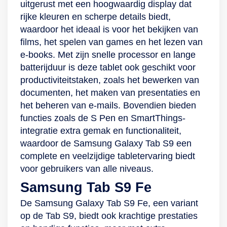
een goede
natuurlijk voorzien
uitgerust met een hoogwaardig display dat
wifiverbinding hebt
van camera’s. Op de
rijke kleuren en scherpe details biedt,
en natuurlijk genoeg
behuizing zit een 8-
waardoor het ideaal is voor het bekijken van
batterij. Maar
megapixelcamera
films, het spelen van games en het lezen van
dankzij de
en in de rand zit een
e-books. Met zijn snelle processor en lange
8.000mAh-accu en
selfiecamera met 5
batterijduur is deze tablet ook geschikt voor
meegeleverde 45-
megapixel. Maak
productiviteitstaken, zoals het bewerken van
watt-snellader zal je
dus gerust een
documenten, het maken van presentaties en
niet snel zonder
leuke foto van jezelf
het beheren van e-mails. Bovendien bieden
stroom komen te
en je vrienden, of
functies zoals de S Pen en SmartThings-
zitten tijdens je
van het uitzicht dat
integratie extra gemak en functionaliteit,
videocall.
je bewondert als je
waardoor de Samsung Galaxy Tab S9 een
onderweg bent.
complete en veelzijdige tabletervaring biedt
Maar de camera
voor gebruikers van alle niveaus.
heeft een nog
Samsung Tab S9 Fe
belangrijkere
De Samsung Galaxy Tab S9 Fe, een variant
functie. Deze is
op de Tab S9, biedt ook krachtige prestaties
namelijk in te stellen