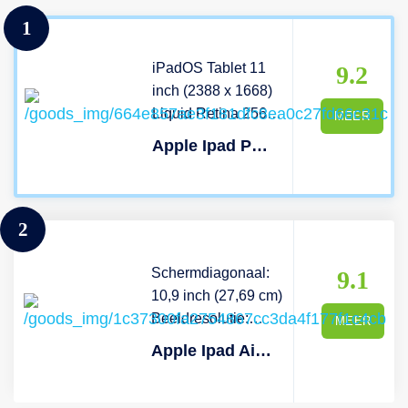
1
iPadOS Tablet 11
9.2
inch (2388 x 1668)
Liquid Retina 256
MEER
GB
Apple Ipad Pro 11" (2022) - Wifi 256 Gb Zilver
2
Schermdiagonaal:
9.1
10,9 inch (27,69 cm)
Beeldresolutie:
MEER
2360x1640
Apple Ipad Air (2022) Wifi - 256gb Purple
Batterijduur: tot 10
uur Gewicht: