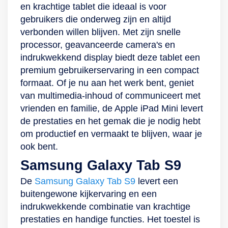
en krachtige tablet die ideaal is voor
ultragroothoeklens
de Book Cover
gebruikers die onderweg zijn en altijd
heeft een upgrade
Keyboard Slim. Als
verbonden willen blijven. Met zijn snelle
gekregen. Hierdoor
laatste is deze tablet
processor, geavanceerde camera's en
is bijvoorbeeld
dankzij Samsung
indrukwekkend display biedt deze tablet een
videobellen nog
Kids erg geschikt
premium gebruikerservaring in een compact
relaxter, omdat je
voor je kinderen. De
formaat. Of je nu aan het werk bent, geniet
goed in beeld bent
A9 Plus laat ze via
van multimedia-inhoud of communiceert met
en dit gecentreerd
kindvriendelijke
vrienden en familie, de Apple iPad Mini levert
wordt op jou. De 3
applicaties en
de prestaties en het gemak die je nodig hebt
microfoons en 2
schermopnametijd
om productief en vermaakt te blijven, waar je
stereospeakers van
op een
ook bent.
AKG zorgen ervoor
verantwoorde
Samsung Galaxy Tab S9
dat je goed
digitaal plezier
verstaanbaar bent
beleven! Ontgrendel
De
Samsung Galaxy Tab S9
levert een
en je de ander ook
in een ogenblik met
buitengewone kijkervaring en een
goed verstaat. Het is
de camera’s Deze
indrukwekkende combinatie van krachtige
wel belangrijk dat je
Samsung-tablet is
prestaties en handige functies. Het toestel is