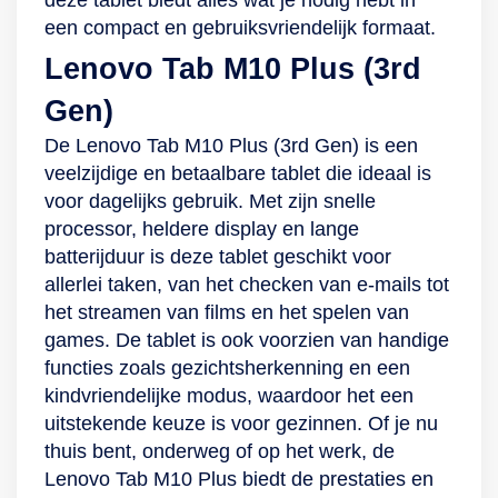
deze tablet biedt alles wat je nodig hebt in
loop Deze Lenovo-
metalen behuizing
wel 14 uur maak jij
namelijk uitgerust
een compact en gebruiksvriendelijk formaat.
tablet beschikt over
die ook water- en
hier zorgeloos
met een 11-inch-
Lenovo Tab M10 Plus (3rd
een dubbele camera
stofbestendig is.
gebruik van.
display met
van 13 en 5
Creëer jouw Galaxy-
Veelzijdig en
WUGA+-resolutie
Gen)
megapixel aan de
ecosysteem Maak
kindvriendelijk
voor heldere
De Lenovo Tab M10 Plus (3rd Gen) is een
achterzijde en een
jouw tabletervaring
Verder is de Tab
beelden. De 90Hz-
veelzijdige en betaalbare tablet die ideaal is
van 13 megapixel
nog completer door
M10 Plus met wifi-
beeldverversingssnelheid
voor dagelijks gebruik. Met zijn snelle
aan de voorkant.
jouw eigen Galaxy-
en
zorgt voor vloeiende
processor, heldere display en lange
Hiermee leg jij
ecosysteem te
bluetoothverbinding
overgangen tussen
batterijduur is deze tablet geschikt voor
moeiteloos elke foto
creëren. Als je
zeer geschikt voor
beelden en een
allerlei taken, van het checken van e-mails tot
haarscherp vast. Of
namelijk andere
het afspelen van en
soepele
het streamen van films en het spelen van
jij nu de mooiste
Samsung-devices in
het luisteren naar
scrolervaring. En
games. De tablet is ook voorzien van handige
selfies wilt maken of
huis hebt, kun je
muziek. Het
iets waar je zeker
functies zoals gezichtsherkenning en een
de meest
deze verbinden met
apparaat bevat
oren naar hebt, zijn
kindvriendelijke modus, waardoor het een
indrukwekkende
de Tab S9 FE.
namelijk zowel een
de ingebouwde
uitstekende keuze is voor gezinnen. Of je nu
video’s wilt
Verbind hem met
ingebouwde
speakers die Dolby
thuis bent, onderweg of op het werk, de
vastleggen: met
jouw Windows-pc of
luidspreker als een
Atmos-technologie
Lenovo Tab M10 Plus biedt de prestaties en
deze tablet is het
-laptop en gebruik
ingang voor een
ondersteunen. Zo