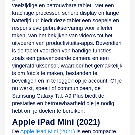
veelzijdige en betrouwbare tablet. Met een
standaard
schermtijden
Experience. Zo is de
krachtige processor, scherp display en lange
inbegrepen om
eenvoudig in te
nieuwste versie van
batterijduur biedt deze tablet een soepele en
makkelijk te
stellen en houd je
OneUI aanwezig om
responsieve gebruikservaring voor allerlei
navigeren en
hier toezicht op.
soepel door apps te
taken, van het bekijken van video's tot het
creatieve
navigeren,
uitvoeren van productiviteits-apps. Bovendien
kunstwerken te
instellingen aan te
is de tablet voorzien van handige functies
maken. Veel
passen en je
zoals een geavanceerde camera en een
videobellen met een
favoriete widgets te
vingerafdruksensor, waardoor het gemakkelijk
grote accu De
kiezen. Deze
is om foto's te maken, bestanden te
Galaxy Tab S9 FE
gebruikersinterface,
beveiligen en in te loggen op je account. Of je
heeft 2 camera’s:
net als de software,
nu werkt, speelt of communiceert, de
een 8-
wordt door
Samsung Galaxy Tab A9 Plus biedt de
megapixelcamera
Samsung tot 3 jaar
prestaties en betrouwbaarheid die je nodig
aan de achterkant
geüpdatet. Ook is hij
hebt om je doelen te bereiken.
en een 12-
te verbinden met
megapixelcamera
andere tools en
Apple iPad Mini (2021)
aan de voorkant. De
accessoires, zoals
De
Apple iPad Mini (2021)
is een compacte
laatste camera met
Samsung DeX en