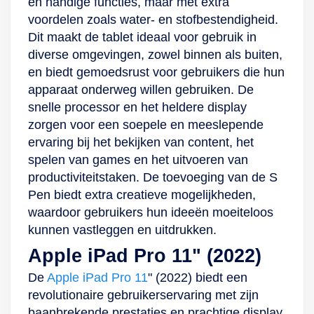
en handige functies, maar met extra
als beveiliging om
voordelen zoals water- en stofbestendigheid.
toegang te krijgen
Dit maakt de tablet ideaal voor gebruik in
tot je device. Werp
diverse omgevingen, zowel binnen als buiten,
een blik met jouw
en biedt gemoedsrust voor gebruikers die hun
ogen op de camera
apparaat onderweg willen gebruiken. De
en bij een klik wordt
snelle processor en het heldere display
hij ontgrendeld. Zo
zorgen voor een soepele en meeslepende
weet je zeker dat
ervaring bij het bekijken van content, het
niemand
spelen van games en het uitvoeren van
ongevraagd
productiviteitstaken. De toevoeging van de S
toegang krijgt tot
Pen biedt extra creatieve mogelijkheden,
jouw (kids)content!
waardoor gebruikers hun ideeën moeiteloos
kunnen vastleggen en uitdrukken.
Apple iPad Pro 11" (2022)
De
Apple iPad Pro 11
" (2022) biedt een
revolutionaire gebruikerservaring met zijn
baanbrekende prestaties en prachtige display.