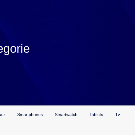
egorie
uur
Smartphones
Smartwatch
Tablets
Tv