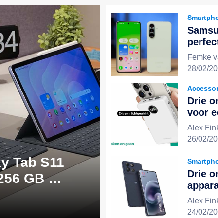
Smartph
Samsu
perfec
uitste
Femke v
stijlv
28/02/20
keuze 
Accessor
Drie o
voor 
en geï
Alex Fin
ervari
26/02/20
y Tab S11
Smartph
Drie o
 256 GB -
appara
 perfecte
effici
Alex Fin
digita
24/02/20