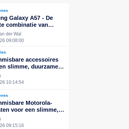
ones
ng Galaxy A57 - De
te combinatie van
kende prestaties en
an der Wal
ol design, de nieuwe
26 09:08:00
voor een slim leven
ies
nmisbare accessoires
een slimme, duurzame
ntegreerde digitale
k
ng
26 10:14:54
ones
nmisbare Motorola-
ten voor een slimme,
ënte en duurzame
k
le ervaring
26 09:15:16