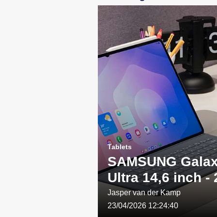
Tablets
SAMSUNG Galax
Ultra 14,6 inch -
WIFI - Grijs: Een
Jasper van der Kamp
23/04/2026 12:24:40
combinatie van