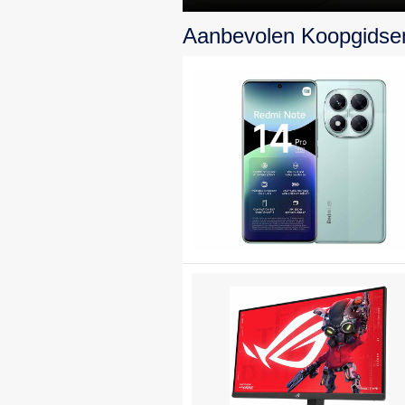
topprestaties en
Aanbevolen Koopgidse
design