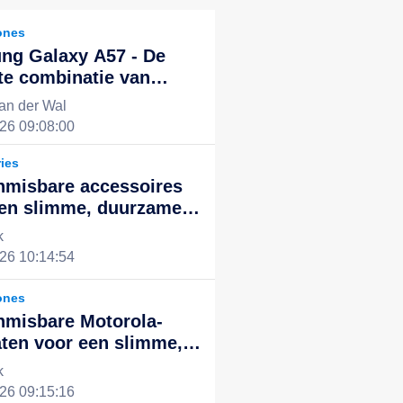
ones
ng Galaxy A57 - De
te combinatie van
kende prestaties en
an der Wal
ol design, de nieuwe
26 09:08:00
voor een slim leven
ies
nmisbare accessoires
een slimme, duurzame
ntegreerde digitale
k
ng
26 10:14:54
ones
nmisbare Motorola-
ten voor een slimme,
ënte en duurzame
k
le ervaring
26 09:15:16