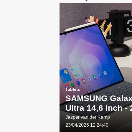
Tablets
SAMSUNG Galax
Ultra 14,6 inch -
WIFI - Grijs: Een
Jasper van der Kamp
23/04/2026 12:24:40
combinatie van