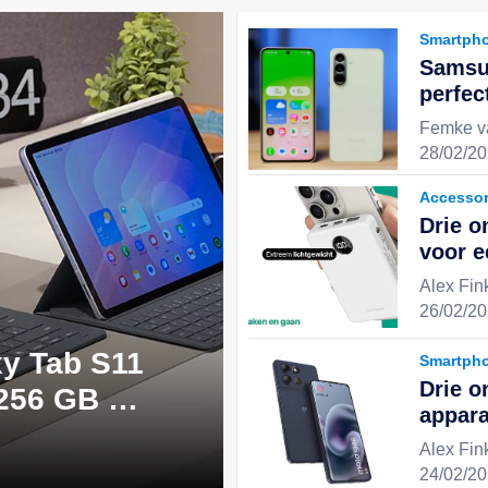
Smartph
Samsu
perfec
uitste
Femke v
stijlv
28/02/20
keuze 
Accessor
Drie o
voor 
en geï
Alex Fin
ervari
26/02/20
y Tab S11
Smartph
Drie o
 256 GB -
appara
 perfecte
effici
Alex Fin
digita
24/02/20