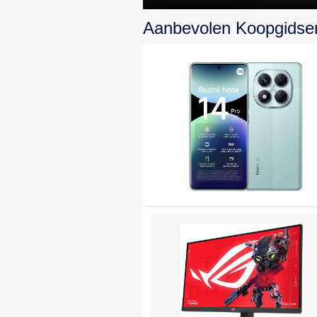
topprestaties en
Aanbevolen Koopgidse
design