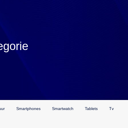
egorie
uur
Smartphones
Smartwatch
Tablets
Tv