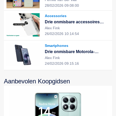
uitstekende prestaties en stijlvol
28/02/2026 09:08:00
design, de nieuwe keuze voor
een slim leven
Accessories
Drie onmisbare accessoires
voor een slimme, duurzame en
Alex Fink
geïntegreerde digitale ervaring
26/02/2026 10:14:54
Smartphones
Drie onmisbare Motorola-
apparaten voor een slimme,
Alex Fink
efficiënte en duurzame digitale
24/02/2026 09:15:16
ervaring
Aanbevolen Koopgidsen