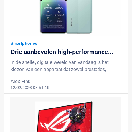
Smartphones
Drie aanbevolen high-performance
apparaten: Redmi Note 14, Redmi
In de snelle, digitale wereld van vandaag is het
Note 14 Pro 5G en het Xiaomi 15T +
kiezen van een apparaat dat zowel prestaties,
Redmi Pad 2-combinatie
batterijduur, slimme functionaliteit als een redelijke
Alex Fink
prijs biedt, essentieel voor een efficiëntere en
12/02/2026 08:51:19
gelukkigere levensstijl. Xiaomi staat bekend om zijn
filosofie van "technologie voor iedereen", en door
middel van slimme, kostenefficiënte innovaties breidt
het technologie uit tot het dagelijks leven van
mensen uit alle lagen van de samenleving. In dit
artikel nemen we drie opvallende apparaten onder