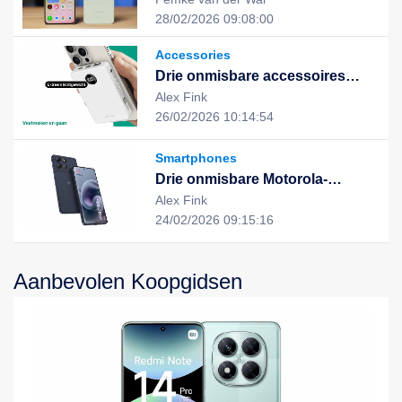
uitstekende prestaties en stijlvol
28/02/2026 09:08:00
design, de nieuwe keuze voor
een slim leven
Accessories
Drie onmisbare accessoires
voor een slimme, duurzame en
Alex Fink
geïntegreerde digitale ervaring
26/02/2026 10:14:54
Smartphones
Drie onmisbare Motorola-
apparaten voor een slimme,
Alex Fink
efficiënte en duurzame digitale
24/02/2026 09:15:16
ervaring
Aanbevolen Koopgidsen