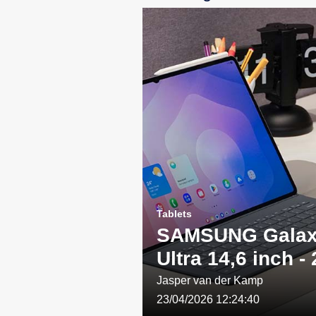
Tablets
SAMSUNG Galax
Ultra 14,6 inch -
WIFI - Grijs: Een
Jasper van der Kamp
23/04/2026 12:24:40
combinatie van