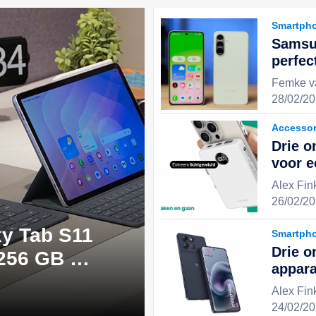
Smartph
Samsu
perfec
uitste
Femke v
stijlv
28/02/20
keuze 
Accessor
Drie o
voor 
en geï
Alex Fin
ervari
26/02/20
y Tab S11
Smartph
Drie o
 256 GB -
appara
 perfecte
effici
Alex Fin
digita
24/02/20