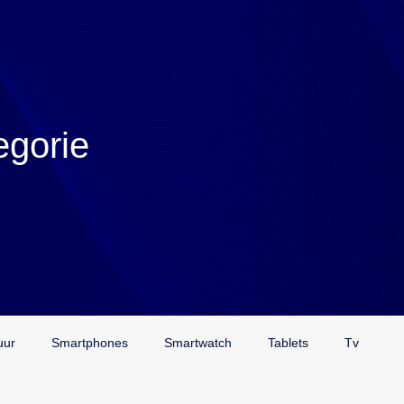
egorie
uur
Smartphones
Smartwatch
Tablets
Tv