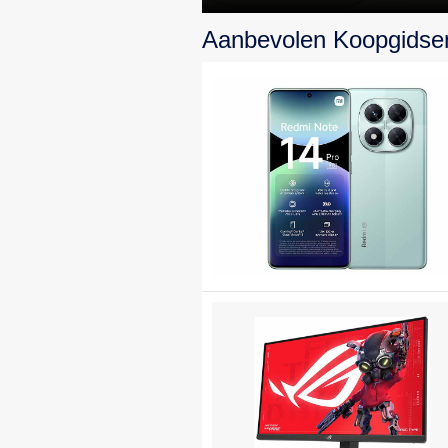
topprestaties en
Aanbevolen Koopgidse
design