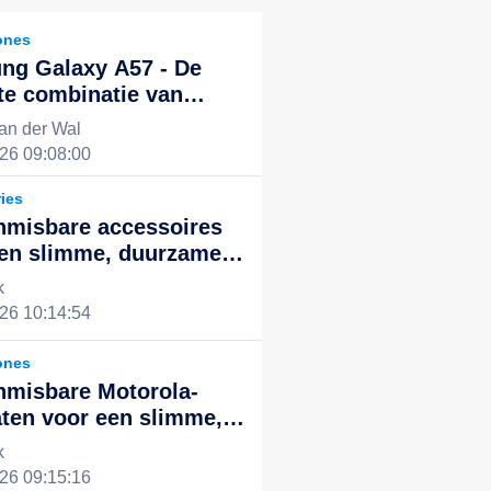
ones
ng Galaxy A57 - De
te combinatie van
kende prestaties en
an der Wal
ol design, de nieuwe
26 09:08:00
voor een slim leven
ies
nmisbare accessoires
een slimme, duurzame
ntegreerde digitale
k
ng
26 10:14:54
ones
nmisbare Motorola-
ten voor een slimme,
ënte en duurzame
k
le ervaring
26 09:15:16